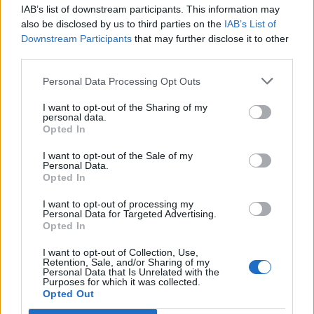
IAB’s list of downstream participants. This information may
also be disclosed by us to third parties on the
IAB’s List of
Downstream Participants
that may further disclose it to other
third parties.
Personal Data Processing Opt Outs
I want to opt-out of the Sharing of my
personal data.
Opted In
I want to opt-out of the Sale of my
Τεχνολογία
Personal Data.
Opted In
Νέα εφαρμογή AI-συνοδός του Facebook για
δημιουργούς περιεχομένου
I want to opt-out of processing my
Personal Data for Targeted Advertising.
Opted In
06.07.26
I want to opt-out of Collection, Use,
Το Facebook επανασχεδιάζει το Creator Studio ως αυτόνομη
Retention, Sale, and/or Sharing of my
Personal Data that Is Unrelated with the
εφαρμογή με AI βοηθό: εξατομικευμένες.
Purposes for which it was collected.
Opted Out