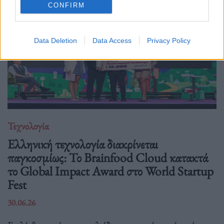
CONFIRM
Data Deletion
Data Access
Privacy Policy
Τεχνολογία
Ελληνική τεχνολογία διακρίνεται
παγκοσμίως: Το Brainfood Cloud κατακτά
το Global Impact Award στο World Startup
Fest
30.06.26