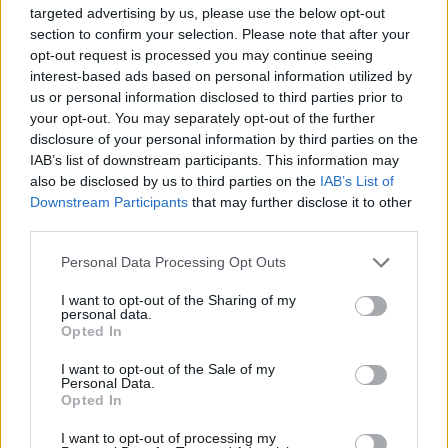
targeted advertising by us, please use the below opt-out
προκειμένου να τα επενδύουν σε σημαντικά project
section to confirm your selection. Please note that after your
ψηφιακού μετασχηματισμού.
opt-out request is processed you may continue seeing
interest-based ads based on personal information utilized by
us or personal information disclosed to third parties prior to
your opt-out. You may separately opt-out of the further
disclosure of your personal information by third parties on the
IAB’s list of downstream participants. This information may
also be disclosed by us to third parties on the
IAB’s List of
Πηγή: ΑΠΕ-ΜΠΕ
Downstream Participants
that may further disclose it to other
third parties.
Ακολουθήστε το OLAFAQ
Personal Data Processing Opt Outs
στο Google News
I want to opt-out of the Sharing of my
personal data.
Opted In
I want to opt-out of the Sale of my
Personal Data.
Opted In
Newsroom
I want to opt-out of processing my