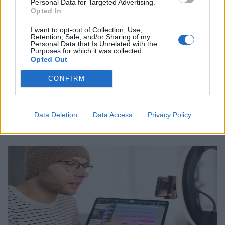
Personal Data for Targeted Advertising.
Opted In
Ετικέτες :
ChatGPT
,
Google Gemini
,
Γλωσσικές Τεχνολογίες ALT-
I want to opt-out of Collection, Use,
Retention, Sale, and/or Sharing of my
EDIC
,
Τεχνητή Νοημοσύνη
,
υπουργείο Ψηφιακής Διακυβέρνησης
.
Personal Data that Is Unrelated with the
Purposes for which it was collected.
Opted Out
CONFIRM
Δείτε επίσης
Data Deletion
Data Access
Privacy Policy