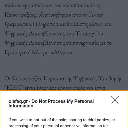
πλάνου εργασιών και του καταστατικού της
Κοινοπραξίας, υλοποιήθηκαν από τη Γενική
Γραμματεία Πληροφοριακών Συστημάτων και
Ψηφιακής Διακυβέρνησης του Υπουργείου
Ψηφιακής Διακυβέρνησης σε συνεργασία με το
Ερευνητικό Κέντρο «Αθηνά».
Οι Κοινοπραξίες Ευρωπαϊκής Ψηφιακής Υποδομής
(EDIC) είναι ένας νέος μηχανισμός για έργα
πολλών χωρών, που
επιτρέπει στα κράτη μέλη να
olafaq.gr -
Do Not Process My Personal
συγκεντρώνουν χρηματοδότηση και άλλους πόρους
Information
με ευέλικτο και αποτελεσματικό τρόπο και να
If you wish to opt-out of the sale, sharing to third parties, or
εξασφαλίζουν κοινά πρότυπα διαλειτουργικότητας,
processing of your personal or sensitive information for