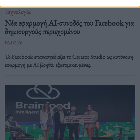
Τεχνολογία
Νέα εφαρμογή AI-συνοδός του Facebook για
δημιουργούς περιεχομένου
06.07.26
Το Facebook επανασχεδιάζει το Creator Studio ως αυτόνομη
εφαρμογή με AI βοηθό: εξατομικευμένες.