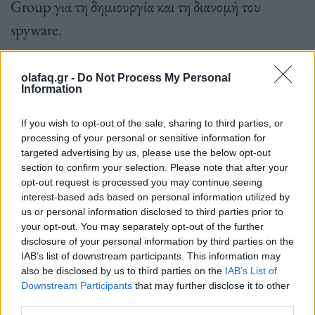
Group για τη δημιουργία και τη διανομή του
spyware.
olafaq.gr -
Do Not Process My Personal
Information
Πηγή: 9to5mac
If you wish to opt-out of the sale, sharing to third parties, or
processing of your personal or sensitive information for
targeted advertising by us, please use the below opt-out
section to confirm your selection. Please note that after your
Ακολουθήστε το OLAFAQ
opt-out request is processed you may continue seeing
στο Google News
interest-based ads based on personal information utilized by
us or personal information disclosed to third parties prior to
your opt-out. You may separately opt-out of the further
disclosure of your personal information by third parties on the
IAB’s list of downstream participants. This information may
also be disclosed by us to third parties on the
IAB’s List of
Downstream Participants
that may further disclose it to other
Newsroom
third parties.