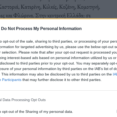
αστοριά, Κατερίνη, Κιλκίς, Κοζάνη, Κομοτηνή,
ς και Φλώρινα. Στην κεντρική Ελλάδα: σε
, και Χαλκίδα. Στην Πελοπόννησο: σε Αμαλιάδα,
-
Do Not Process My Personal Information
 Πύργο, Σπάρτη και Τρίπολη. Στη δυτική
α, Ιωάννινα Μεσολόγγι και Πρέβεζα. Στη
to opt-out of the sale, sharing to third parties, or processing of your per
formation for targeted advertising by us, please use the below opt-out s
καλα. Στα Επτάνησα: σε Αργοστόλι, Ζάκυνθο,
r selection. Please note that after your opt-out request is processed y
ικόλαο, Ηράκλειο, Ρέθυμνο και Χανιά. Τέλος,
eing interest-based ads based on personal information utilized by us or
disclosed to third parties prior to your opt-out. You may separately opt-
 η Κως, η Μυτιλήνη, η Ρόδος, η Σάμος και η
losure of your personal information by third parties on the IAB’s list of
. This information may also be disclosed by us to third parties on the
IA
Participants
that may further disclose it to other third parties.
 αλλά και τις συνεχείς μας επενδύσεις σε
l Data Processing Opt Outs
μόλις στο γ’ τρίμηνο της χρονιάς, τον στόχο που
o opt-out of the Sharing of my personal data.
έως το τέλος του 2023. Συνεχίζουμε με αμείωτο