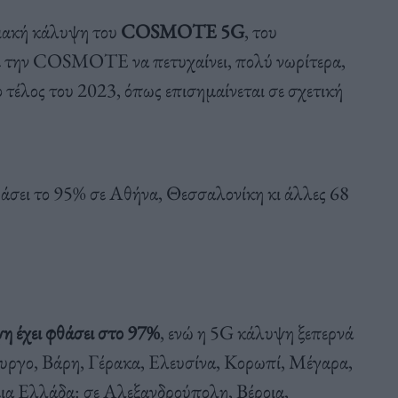
ιακή κάλυψη του
COSMOTE 5G
, του
με την COSMOTE να πετυχαίνει, πολύ νωρίτερα,
το τέλος του 2023, όπως επισημαίνεται σε σχετική
σει το 95% σε Αθήνα, Θεσσαλονίκη κι άλλες 68
η έχει φθάσει στο 97%
, ενώ η 5G κάλυψη ξεπερνά
υργο, Βάρη, Γέρακα, Ελευσίνα, Κορωπί, Μέγαρα,
α Ελλάδα: σε Αλεξανδρούπολη, Βέροια,