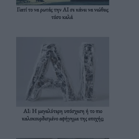
Γιατί το να ρωτάς την AI σε κάνει να νιώθεις
τόσο καλά
AI: Η μεγαλύτερη υπόσχεση ή το πιο
καλοκουρδισμένο αφήγημα της εποχής;