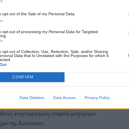
In
η την ελληνική επικράτεια, για να προσφέρουμε
o opt-out of the Sale of my Personal Data.
τα και κορυφαία εμπειρία internet, όπου κι αν
In
Network Development & Operations, Γιώργος
to opt-out of processing my Personal Data for Targeted
ing.
In
o opt-out of Collection, Use, Retention, Sale, and/or Sharing
ersonal Data that Is Unrelated with the Purposes for which it
lected.
Out
ά,
το δίκτυο κινητής της COSMOTE βραβεύτηκε
CONFIRM
ών του
. Σύμφωνα με το Speedtest® της Ookla®, η
υο κινητής στην Ελλάδα» για 7η συνεχόμενη
Data Deletion
Data Access
Privacy Policy
st in Test» για 9η συνεχόμενη φορά για τις
ιεθνώς αναγνωρισμένη εταιρεία μετρήσεων
ήμα της Accenture.