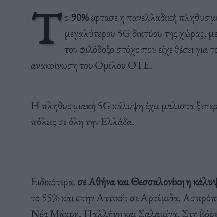
Τ
ο
90%
έφτασε η πανελλαδική πληθυσμ
μεγαλύτερου 5G δικτύου της χώρας, 
τον φιλόδοξο στόχο που είχε θέσει για 
ανακοίνωση του Ομίλου ΟΤΕ.
H πληθυσμιακή 5G κάλυψη έχει μάλιστα ξεπερά
πόλεις σε όλη την Ελλάδα.
Ειδικότερα,
σε Αθήνα και Θεσσαλονίκη η κάλυψ
το 95% και στην Αττική: σε Αρτέμιδα, Ασπρόπ
Νέα Μάκρη, Παλλήνη και Σαλαμίνα. Στη βόρει