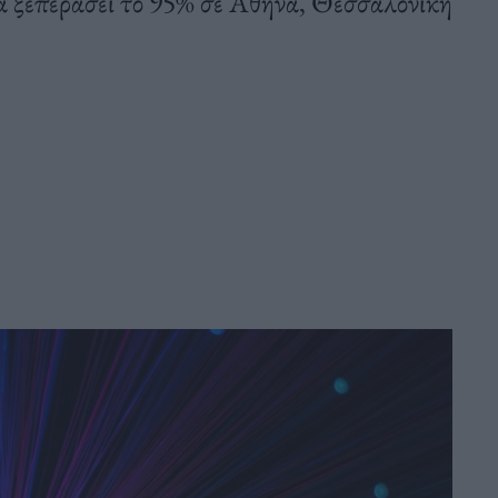
 ξεπεράσει το 95% σε Αθήνα, Θεσσαλονίκη