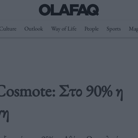
Culture
Outlook
Way of Life
People
Sports
Mag
Cosmote: Στο 90% η
ψη