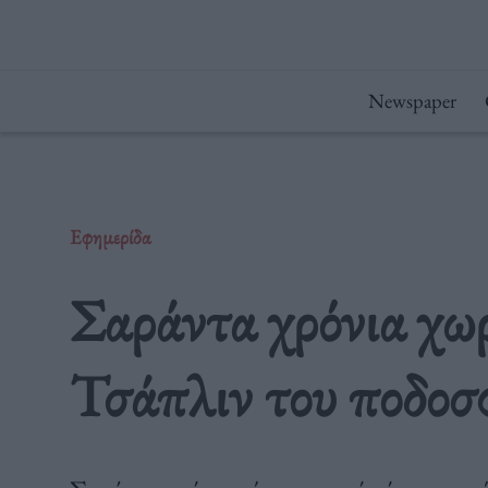
Μετάβαση
στο
περιεχόμενο
Newspaper
Εφημερίδα
Σαράντα χρόνια χω
Τσάπλιν του ποδοσ