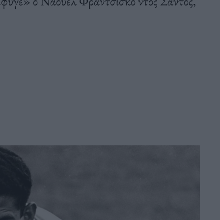
έφυγε» ο Ναουέλ Φραντσίσκο ντος Σάντος,