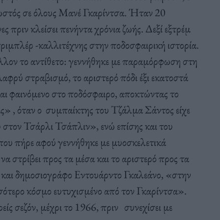
ωστός σε όλους Μανέ Γκαρίντσα. Ήταν 20
ες πριν κλείσει πενήντα χρόνια ζωής. Δεξί εξτρέμ
ντριμπλέρ -καλλιτέχνης στην ποδοσφαιρική ιστορία.
λλον το αντίθετο: γεννήθηκε με παραμόρφωση στη
λαφρύ στραβισμό, το αριστερό πόδι έξι εκατοστά
ίναι φαινόμενο στο ποδόσφαιρο, αποκτώντας το
» , όταν ο συμπαίκτης του Τζάλμα Σάντος είχε
 στον Τσάρλι Τσάπλιν», ενώ επίσης και του
ου πήρε αφού γεννήθηκε με μυοσκελετικά
να στρίβει προς τα μέσα και το αριστερό προς τα
και δημοσιογράφο Εντουάρντο Γκαλεάνο, «στην
σσότερο κόσμο ευτυχισμένο από τον Γκαρίντσα».
ίς σεζόν, μέχρι το 1966, πριν συνεχίσει με