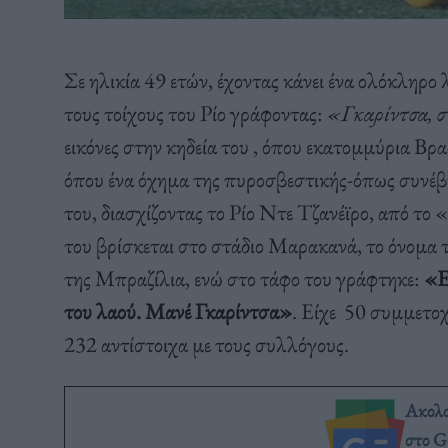
Σε ηλικία 49 ετών, έχοντας κάνει ένα ολόκληρο 
τους τοίχους του Ρίο γράφοντας:
«Γκαρίντσα, σ
εικόνες στην κηδεία του , όπου εκατομμύρια Βρ
όπου ένα όχημα της πυροσβεστικής-όπως συνέβη 
του, διασχίζοντας το Ρίο Ντε Τζανέϊρο, από 
του βρίσκεται στο στάδιο Μαρακανά, το όνομα τ
της Μπραζίλια, ενώ στο τάφο του γράφτηκε:
«Ε
του λαού. Μανέ Γκαρίντσα»
. Είχε 50 συμμετοχ
232 αντίστοιχα με τους συλλόγους.
Ακολ
στο G