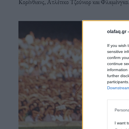
Κορίνθιανς, Ατλέτικο Τζούνιορ και Φλαμένγκο
olafaq.gr 
If you wish 
sensitive in
confirm you
continue se
information 
further disc
participants
Downstream 
Persona
I want t