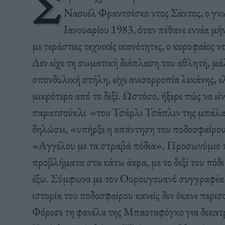
Σ
Ναουέλ Φραντσίσκο ντος Σάντος, ο γν
Ιανουαρίου 1983, όταν πέθανε εννέα μήν
με τεράστιες τεχνικές ικανότητες, ο κορυφαίος 
Δεν είχε τη σωματική διάπλαση του αθλητή, μά
σπονδυλική στήλη, είχε ανισορροπία λεκάνης, ε
μικρότερο από το δεξί. Ωστόσο, ήξερε πώς να ε
παρατσούκλι «του Τσάρλι Τσάπλιν της μπάλας
δηλώσει, «υπήρξε η απάντηση του ποδοσφαίρου
«Αγγέλου με τα στραβά πόδια». Προσωνύμιο π
προβλήματα στα κάτω άκρα, με το δεξί του πόδι 
έξω. Σύμφωνα με τον Ουρουγουανό συγγραφέα 
ιστορία του ποδοσφαίρου κανείς δεν έκανε περι
Φόρεσε τη φανέλα της Μπαοταφόγκο για δεκατρε