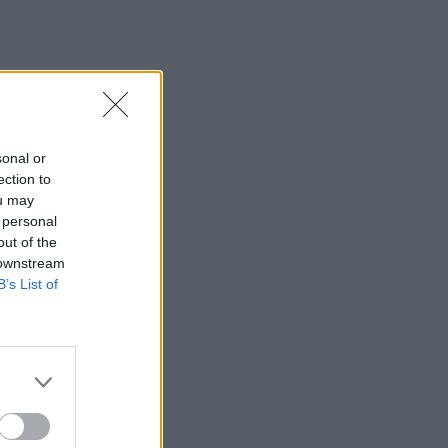
sonal or
ection to
ou may
 personal
out of the
 downstream
B’s List of