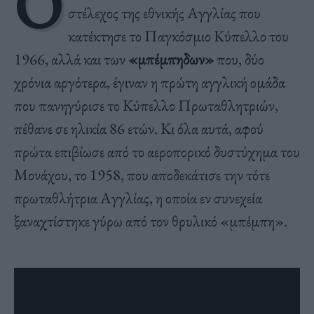
Ο
στέλεχος της εθνικής Αγγλίας που
κατέκτησε το Παγκόσμιο Κύπελλο του
1966, αλλά και των
«μπέμπηδων»
που, δύο
χρόνια αργότερα, έγιναν η πρώτη αγγλική ομάδα
που πανηγύρισε το Κύπελλο Πρωταθλητριών,
πέθανε σε ηλικία 86 ετών. Κι όλα αυτά, αφού
πρώτα επιβίωσε από το αεροπορικό δυστύχημα του
Μονάχου, το 1958, που αποδεκάτισε την τότε
πρωταθλήτρια Αγγλίας, η οποία εν συνεχεία
ξαναχτίστηκε γύρω από τον θρυλικό «μπέμπη».