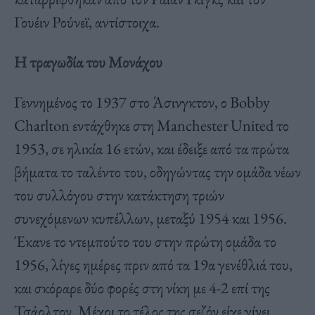
Γουέιν Ρούνεϊ, αντίστοιχα.
Η τραγωδία του Μονάχου
Γεννημένος το 1937 στο Άσινγκτον, ο Bobby
Charlton εντάχθηκε στη Manchester United το
1953, σε ηλικία 16 ετών, και έδειξε από τα πρώτα
βήματα το ταλέντο του, οδηγώντας την ομάδα νέων
του συλλόγου στην κατάκτηση τριών
συνεχόμενων κυπέλλων, μεταξύ 1954 και 1956.
Έκανε το ντεμπούτο του στην πρώτη ομάδα το
1956, λίγες ημέρες πριν από τα 19α γενέθλιά του,
και σκόραρε δύο φορές στη νίκη με 4-2 επί της
Τσάρλτον. Μέχρι το τέλος της σεζόν είχε γίνει