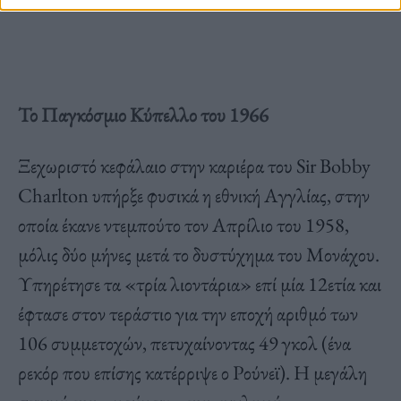
Το Παγκόσμιο Κύπελλο του 1966
Ξεχωριστό κεφάλαιο στην καριέρα του Sir Bobby
Charlton υπήρξε φυσικά η εθνική Αγγλίας, στην
οποία έκανε ντεμπούτο τον Απρίλιο του 1958,
μόλις δύο μήνες μετά το δυστύχημα του Μονάχου.
Υπηρέτησε τα «τρία λιοντάρια» επί μία 12ετία και
έφτασε στον τεράστιο για την εποχή αριθμό των
106 συμμετοχών, πετυχαίνοντας 49 γκολ (ένα
ρεκόρ που επίσης κατέρριψε ο Ρούνεϊ). Η μεγάλη