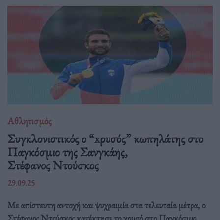
Αθλητισμός
Συγκλονιστικός ο “xρυσός” κωπηλάτης στο
Παγκόσμιο της Σανγκάης,
Στέφανος Ντούσκος
29.09.25
Με απίστευτη αντοχή και ψυχραιμία στα τελευταία μέτρα, ο
Στέφανος Ντούσκος κατέκτησε το χρυσό στο Παγκόσμιο