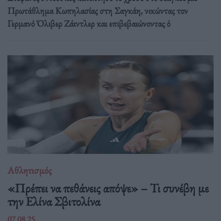
Πρωτάθλημα Κωπηλασίας στη Σαγκάη, νικώντας τον
Γερμανό Όλιβερ Ζάιντλερ και επιβεβαιώνοντας ό
Αθλητισμός
«Πρέπει να πεθάνεις απόψε» – Τι συνέβη με
την Ελίνα Σβιτολίνα
07.08.25