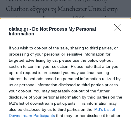
Charlton οδήγησε τη Manchester United στην
κατάκτηση της Ευρώπης το 1968, πετυχαίνοντας
δύο τέρματα στον τελικό του Γουέμπλεϊ, όπου οι
olafaq.gr -
Do Not Process My Personal
Information
«μπέμπηδες» νίκησαν την Μπενφίκα με 4-1 στην
παράταση. Ο Charlton παρέμεινε στη
If you wish to opt-out of the sale, sharing to third parties, or
processing of your personal or sensitive information for
Manchester United μέχρι το 1973 πριν
targeted advertising by us, please use the below opt-out
μετακομίσει στο Πρέστον, όπου πέρασε δύο χρόνια
section to confirm your selection. Please note that after your
opt-out request is processed you may continue seeing
ως παίκτης-προπονητής. Ακολούθησαν σύντομα
interest-based ads based on personal information utilized by
περάσματα από την Ιρλανδία και την Αυστραλία
us or personal information disclosed to third parties prior to
your opt-out. You may separately opt-out of the further
μέχρι το 1980, οπότε αποσύρθηκε οριστικά από
disclosure of your personal information by third parties on the
την ενεργό δράση. Υπήρξε διευθυντής της
IAB’s list of downstream participants. This information may
also be disclosed by us to third parties on the
IAB’s List of
Γουίγκαν, στην οποία ανέλαβε για ένα μικρό
Downstream Participants
that may further disclose it to other
third parties.
διάστημα και χρέη υπηρεσιακού προπονητή, το