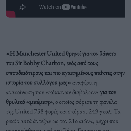
«Η Manchester United θρηνεί για τον θάνατο
του Sir Bobby Charlton, ενός από τους
σπουδαιότερους και πιο αγαπημένους παίκτες στην
ιστορία του συλλόγου μας»
αναφέρει η
ανακοίνωση των «κόκκινων διαβόλων»
για τον
θρυλικό «μπέμπη»
, ο οποίος φόρεσε τη φανέλα
της United 758 φορές και σκόραρε 249 γκολ. Τα
ρεκόρ αυτά άντεξαν ως τον 21ο αιώνα, μέχρι που
καταρρίφθηκαν από τον Ράιαν Γκιγκς και τον