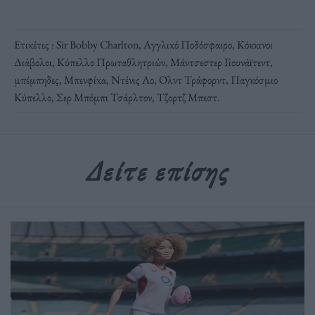
Ετικέτες :
Sir Bobby Charlton
,
Αγγλικό Ποδόσφαιρο
,
Κόκκινοι
Διάβολοι
,
Κύπελλο Πρωταθλητριών
,
Μάντσεστερ Γιουνάϊτεντ
,
μπέμπηδες
,
Μπενφίκα
,
Ντένις Λο
,
Ολντ Τράφορντ
,
Παγκόσμιο
Κύπελλο
,
Σερ Μπόμπι Τσάρλτον
,
Τζορτζ Μπεστ
.
Δείτε επίσης