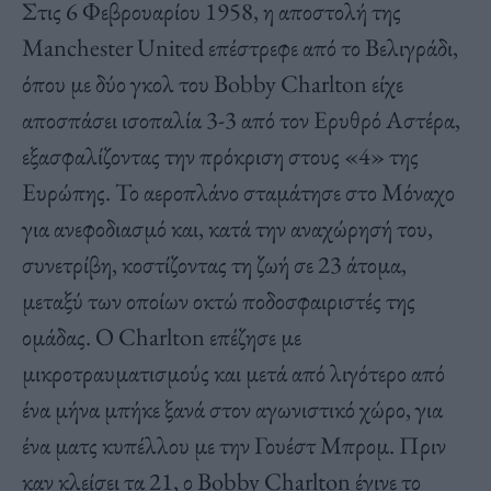
Στις 6 Φεβρουαρίου 1958, η αποστολή της
Manchester United επέστρεφε από το Βελιγράδι,
όπου με δύο γκολ του Bobby Charlton είχε
αποσπάσει ισοπαλία 3-3 από τον Ερυθρό Αστέρα,
εξασφαλίζοντας την πρόκριση στους «4» της
Ευρώπης. Το αεροπλάνο σταμάτησε στο Μόναχο
για ανεφοδιασμό και, κατά την αναχώρησή του,
συνετρίβη, κοστίζοντας τη ζωή σε 23 άτομα,
μεταξύ των οποίων οκτώ ποδοσφαιριστές της
ομάδας. Ο Charlton επέζησε με
μικροτραυματισμούς και μετά από λιγότερο από
ένα μήνα μπήκε ξανά στον αγωνιστικό χώρο, για
ένα ματς κυπέλλου με την Γουέστ Μπρομ. Πριν
καν κλείσει τα 21, ο Bobby Charlton έγινε το