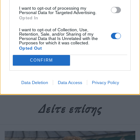
I want to opt-out of processing my
Personal Data for Targeted Advertising.
Opted In
Newsroom
I want to opt-out of Collection, Use,
Retention, Sale, and/or Sharing of my
Personal Data that Is Unrelated with the
Purposes for which it was collected.
Opted Out
Ετικέτες :
FIBA
,
FIBA World Basketball Cup
,
Ιταλία
,
Μουντομπάσκετ
,
Μπόγκνταν Μπογκντάνοβιτς
,
Νίκολα Μιλουτίνοφ
,
CONFIRM
Όγκνιεν Ντόμπριτς
,
Σερβία
,
Σιμόντε Φοντέκιο
,
Τζίτζι Ντατόμε
.
Data Deletion
Data Access
Privacy Policy
Δείτε επίσης