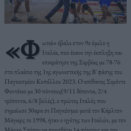
«Φ
ωτιά» έβαλε στον 9ο όμιλο η
Ιταλία, που έκανε την έκπληξη και
επικράτησε της Σερβίας με 78-76
στο πλαίσιο της 1ης αγωνιστικής της Β΄ φάσης του
Παγκοσμίου Κυπέλλου 2023. Ο απίθανος Σιμόντε
Φοντέκιο με 30 πόντους(9/11 δίποντα, 2/4
τρίποντα, 6/8 βολές), ο πρώτος Ιταλός που
σημείωσε 30αρα σε Παγκόσμιο μετά τον Κάρλτον
Μάγιερς το 1998, ήταν ο ηγέτης των Ιταλών, με τον
Μάρκο Σπίσου να προσθέτει 14 πόντους και τον