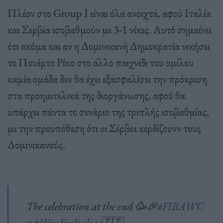
Πλέον στο Group I είναι όλα ανοιχτά, αφού Ιταλία
και Σερβία ισοβαθμούν με 3-1 νίκες. Αυτό σημαίνει
ότι ακόμα και αν η Δομινικανή Δημοκρατία νικήσει
το Πουέρτο Ρίκο στο άλλο παιχνίδι του ομίλου
καμία ομάδα δεν θα έχει εξασφαλίσει την πρόκριση
στα προημιτελικά της διοργάνωσης, αφού θα
υπάρχει πάντα το σενάριο της τριπλής ισοβαθμίας,
με την προυπόθεση ότι οι Σέρβοι κερδίζουνν τους
Δομινικανούς.
The celebration at the end 🥳🎉
#FIBAWC
x
#WinForItalia
🇮🇹