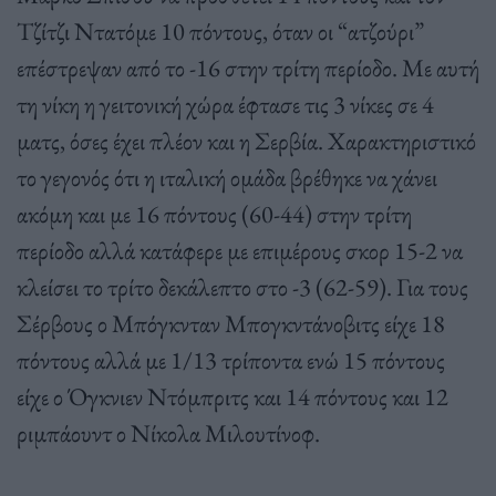
Τζίτζι Ντατόμε 10 πόντους, όταν οι “ατζούρι”
επέστρεψαν από το -16 στην τρίτη περίοδο. Με αυτή
τη νίκη η γειτονική χώρα έφτασε τις 3 νίκες σε 4
ματς, όσες έχει πλέον και η Σερβία. Χαρακτηριστικό
το γεγονός ότι η ιταλική ομάδα βρέθηκε να χάνει
ακόμη και με 16 πόντους (60-44) στην τρίτη
περίοδο αλλά κατάφερε με επιμέρους σκορ 15-2 να
κλείσει το τρίτο δεκάλεπτο στο -3 (62-59). Για τους
Σέρβους ο Μπόγκνταν Μπογκντάνοβιτς είχε 18
πόντους αλλά με 1/13 τρίποντα ενώ 15 πόντους
είχε ο Όγκνιεν Ντόμπριτς και 14 πόντους και 12
ριμπάουντ ο Νίκολα Μιλουτίνοφ.