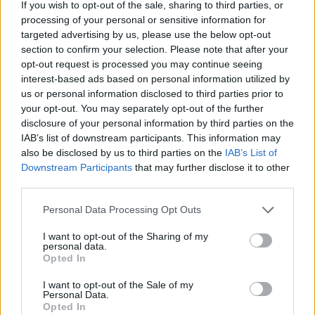
Ντόμπριτς 15 (1), Γκούντουριτς 8 (2), Ν. Γιόβιτς 5
If you wish to opt-out of the sale, sharing to third parties, or
processing of your personal or sensitive information for
(1), Σ. Γιόβιτς 4, Μαρίνκοβιτς 3 (1), Μιλουτίνοβ
targeted advertising by us, please use the below opt-out
14, Πέτρουσεβ
section to confirm your selection. Please note that after your
opt-out request is processed you may continue seeing
interest-based ads based on personal information utilized by
us or personal information disclosed to third parties prior to
ΙΤΑΛΙΑ (Ποτσέκο):
Ντατόμε 10 (2), Ντιούφ,
your opt-out. You may separately opt-out of the further
disclosure of your personal information by third parties on the
Φοντέκιο 30 (2), Μέλι 8 (1), Παγιόλα 7 (1),
IAB’s list of downstream participants. This information may
also be disclosed by us to third parties on the
IAB’s List of
Πολονάρα 3, Ρίτσι, Σεβερίνι 3 (1), Σπίσου 14 (3),
Downstream Participants
that may further disclose it to other
Τόνουτ 3 (1)
third parties.
Personal Data Processing Opt Outs
I want to opt-out of the Sharing of my
personal data.
Ακολουθήστε το OLAFAQ
Opted In
στο Google News
I want to opt-out of the Sale of my
Personal Data.
Opted In