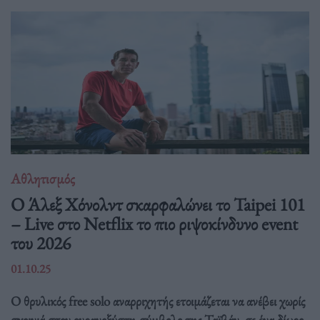
Αθλητισμός
Ο Άλεξ Χόνολντ σκαρφαλώνει το Taipei 101
– Live στο Netflix το πιο ριψοκίνδυνο event
του 2026
01.10.25
Ο θρυλικός free solo αναρριχητής ετοιμάζεται να ανέβει χωρίς
σχοινιά στον ουρανοξύστη-σύμβολο της Ταϊβάν, σε ένα δίωρο