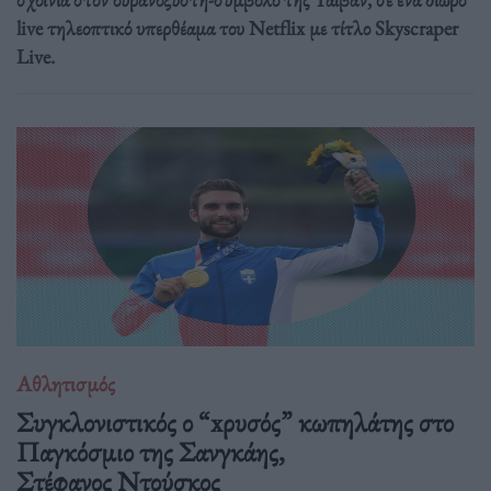
live τηλεοπτικό υπερθέαμα του Netflix με τίτλο Skyscraper
Live.
Αθλητισμός
Συγκλονιστικός ο “xρυσός” κωπηλάτης στο
Παγκόσμιο της Σανγκάης,
Στέφανος Ντούσκος