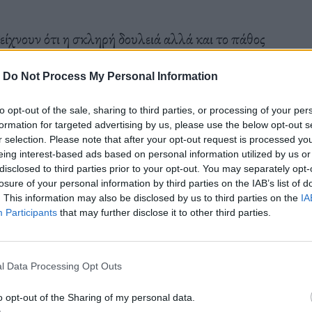
είχνουν ότι η σκληρή δουλειά αλλά και το πάθος
ρο.
-
Do Not Process My Personal Information
to opt-out of the sale, sharing to third parties, or processing of your per
ο οποίος «ξεφεύγει» από τα καθαρά αθλητικά
formation for targeted advertising by us, please use the below opt-out s
r selection. Please note that after your opt-out request is processed y
σεις δείχνει το κάτι διαφορετικό.
eing interest-based ads based on personal information utilized by us or
disclosed to third parties prior to your opt-out. You may separately opt-
losure of your personal information by third parties on the IAB’s list of
. This information may also be disclosed by us to third parties on the
IA
Participants
that may further disclose it to other third parties.
ει στη δημοπρασία των παπουτσιών του για τους
τονο «παρασκήνιο» σχετικά με αυτά.
l Data Processing Opt Outs
o opt-out of the Sharing of my personal data.