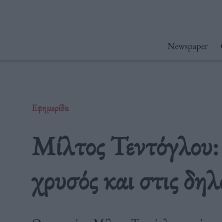
Μετάβαση
στο
περιεχόμενο
Newspaper
Εφημερίδα
Μίλτος Τεντόγλου:
χρυσός και στις δηλ