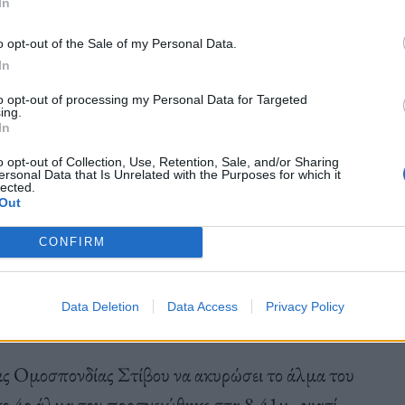
In
όγλου στα 8,40 για το… χρώμα των παπουτσιών
ξε στα 8,41.
o opt-out of the Sale of my Personal Data.
In
to opt-out of processing my Personal Data for Targeted
ing.
In
ο πηδήξω ό,τι διάολο θέλω. Είναι απλώς άδικο.
o opt-out of Collection, Use, Retention, Sale, and/or Sharing
ersonal Data that Is Unrelated with the Purposes for which it
σεχή εβδομάδα θα φορέσω τα ίδια παπούτσια σε
lected.
Out
 δηλώσει ο χρυσός Ολυμπιονίκης του μήκους και το
CONFIRM
Data Deletion
Data Access
Privacy Policy
ς Ομοσπονδίας Στίβου να ακυρώσει το άλμα του
το 4ο άλμα του προσγειώθηκε στα 8.41μ., γιατί