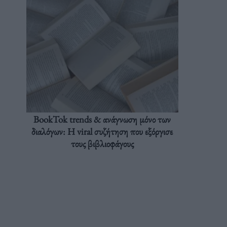
BookTok trends & ανάγνωση μόνο των
διαλόγων: Η viral συζήτηση που εξόργισε
τους βιβλιοφάγους