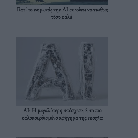
Γιατί το να ρωτάς την AI σε κάνει να νιώθεις
τόσο καλά
AI: Η μεγαλύτερη υπόσχεση ή το πιο
καλοκουρδισμένο αφήγημα της εποχής;