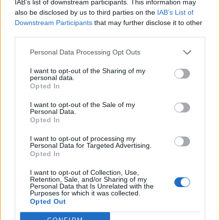
Ακολουθήστε το OLAFAQ
IAB’s list of downstream participants. This information may
also be disclosed by us to third parties on the
IAB’s List of
στο Google News
Downstream Participants
that may further disclose it to other
third parties.
Personal Data Processing Opt Outs
I want to opt-out of the Sharing of my
personal data.
Newsroom
Opted In
I want to opt-out of the Sale of my
Personal Data.
Opted In
Ετικέτες :
Αθλητισμός
,
Άλμα Επί Κοντώ
,
Αριάδνη Αδαμοπούλου
,
Ελένη Πόλακ
,
Κατερίνα Στεφανίδη
,
Ολυμπιακοί Αγώνες 2024
.
I want to opt-out of processing my
Personal Data for Targeted Advertising.
Opted In
I want to opt-out of Collection, Use,
Retention, Sale, and/or Sharing of my
Personal Data that Is Unrelated with the
Purposes for which it was collected.
Δείτε επίσης
Opted Out