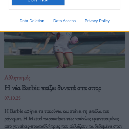
CONFIRM
Data Deletion
Data Access
Privacy Policy
Αθλητισμός
Η νέα Barbie παίζει δυνατά στα σπορ
07.10.25
Η Barbie αφήνει τα τακούνια και πιάνει τη μπάλα του
ράγκμπι. Η Mattel παρουσίασε νέες κούκλες εμπνευσμένες
από γυναίκες-πρωταθλήτριες που αλλάζουν τα δεδομένα στον