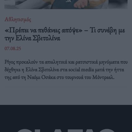
Αθλητισμός
«Πρέπει να πεθάνεις απόψε» – Τι συνέβη με
την Ελίνα Σβιτολίνα
07.08.25
Ρίγος προκαλούν τα απειλητικά και ρατσιστικά μηνύματα που
δέχθηκε η Ελίνα Σβιτολίνα στα social media μετά την ήττα
της από τη Ναόμι Οσάκα στο τουρνουά του Μόντρεαλ.