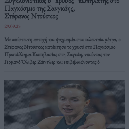
Συγκλονιστικός ο “xρυσός” κωπηλάτης στο
Παγκόσμιο της Σανγκάης,
Στέφανος Ντούσκος
29.09.25
Με απίστευτη αντοχή και ψυχραιμία στα τελευταία μέτρα, ο
Στέφανος Ντούσκος κατέκτησε το χρυσό στο Παγκόσμιο
Πρωτάθλημα Κωπηλασίας στη Σαγκάη, νικώντας τον
Γερμανό Όλιβερ Ζάιντλερ και επιβεβαιώνοντας ό