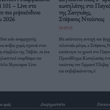
i 101 – Live στο
κωπηλάτης στο Παγκ
το πιο ριψοκίνδυνο
της Σανγκάης,
υ 2026
Στέφανος Ντούσκος
29.09.25
free solo αναρριχητής
Με απίστευτη αντοχή και ψυχρ
 να ανέβει χωρίς σχοινιά στον
τελευταία μέτρα, ο Στέφανος 
η-σύμβολο της Ταϊβάν, σε ένα
κατέκτησε το χρυσό στο Παγκ
τηλεοπτικό υπερθέαμα του
Πρωτάθλημα Κωπηλασίας στη
τίτλο Skyscraper Live.
νικώντας τον Γερμανό Όλιβερ
και επιβεβαιώνοντας ό
με εμάς
Διαφημιστείτε
Επικοι