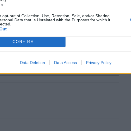
In
o opt-out of Collection, Use, Retention, Sale, and/or Sharing
ersonal Data that Is Unrelated with the Purposes for which it
lected.
Out
CONFIRM
ουθήστε το OLAFAQ
oogle News
Data Deletion
Data Access
Privacy Policy