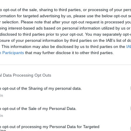
1 βαθμούς, ενώ στην δεύτερη θέση επανήλθε η
to opt-out of the sale, sharing to third parties, or processing of your per
στην τρίτη υποχώρησε η Ισπανίδα
Πάολα
formation for targeted advertising by us, please use the below opt-out s
r selection. Please note that after your opt-out request is processed y
eing interest-based ads based on personal information utilized by us or
disclosed to third parties prior to your opt-out. You may separately opt-
losure of your personal information by third parties on the IAB’s list of
. This information may also be disclosed by us to third parties on the
IA
Participants
that may further disclose it to other third parties.
 ως εξής:
l Data Processing Opt Outs
o opt-out of the Sharing of my personal data.
In
o opt-out of the Sale of my Personal Data.
In
to opt-out of processing my Personal Data for Targeted
ing.