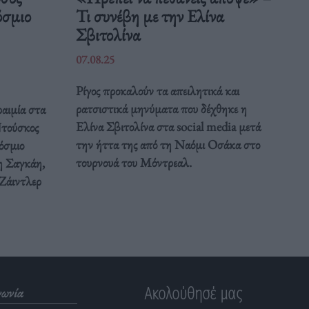
όσμιο
Τι συνέβη με την Ελίνα
Σβιτολίνα
07.08.25
Ρίγος προκαλούν τα απειλητικά και
ρατσιστικά μηνύματα που δέχθηκε η
αιμία στα
Ελίνα Σβιτολίνα στα social media μετά
Ντούσκος
την ήττα της από τη Ναόμι Οσάκα στο
όσμιο
τουρνουά του Μόντρεαλ.
 Σαγκάη,
 Ζάιντλερ
Ακολούθησέ μας
νωνία