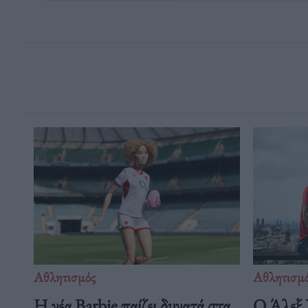
Αθλητισμός
Αθλητισμ
Η νέα Barbie παίζει δυνατά στα
Ο Άλεξ 