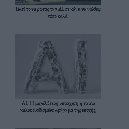
Γιατί το να ρωτάς την AI σε κάνει να νιώθεις
τόσο καλά
AI: Η μεγαλύτερη υπόσχεση ή το πιο
καλοκουρδισμένο αφήγημα της εποχής;