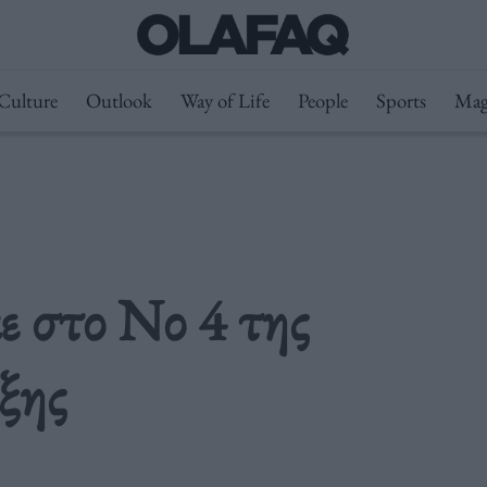
Culture
Outlook
Way of Life
People
Sports
Mag
 στο Νο 4 της
ξης