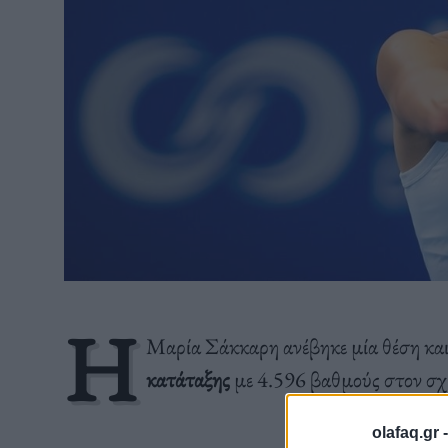
Η
Μαρία Σάκκαρη ανέβηκε μία θέση κα
κατάταξης
με 4.596 βαθμούς στον σχ
olafaq.gr 