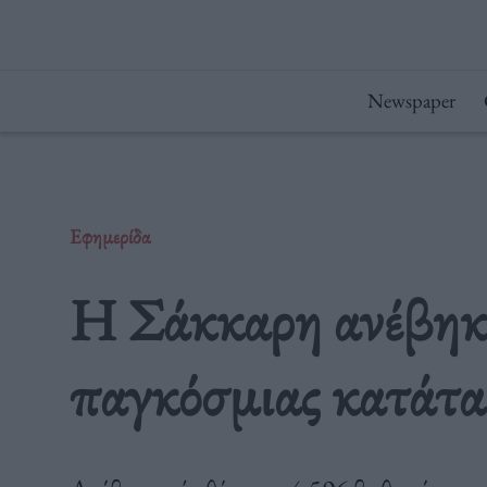
Μετάβαση
στο
περιεχόμενο
Newspaper
Εφημερίδα
Η Σάκκαρη ανέβηκε
παγκόσμιας κατάτα