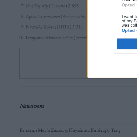
Opted 
Ονς Ζαμπέρ (Τυνησία) 3.895
Αρίνα Σαμπαλένκα (Λευκορωσία) 3.721
I want t
of my P
was col
Ντανιέλε Κόλινς (ΗΠΑ) 3.211
Opted 
Γκαρμπίνιε Μουγκουρούθα (Ισπανία) 3.135
Ακολ
στο G
Newsroom
Ετικέτες :
Μαρία Σάκκαρη
,
Παγκόσμια Κατάταξη
,
Τένις
.