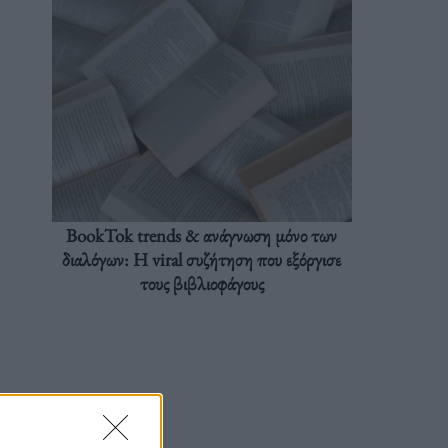
BookTok trends & ανάγνωση μόνο των
διαλόγων: Η viral συζήτηση που εξόργισε
τους βιβλιοφάγους