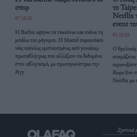
σπορ
το Taipe
Netflix 
07.10.25
event το
Η Barbie αφήνει τα τακούνια και πιάνει τη
01.10.25
μπάλα του ράγκμπι. Η Mattel παρουσίασε
νέες κούκλες εμπνευσμένες από γυναίκες-
Ο θρυλικός 
πρωταθλήτριες που αλλάζουν τα δεδομένα
ετοιμάζεται
στον αθλητισμό, με πρωταγωνίστρια την
ουρανοξύστ
Άγγ
δίωρο live 
Netflix με 
Σχετικά 