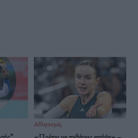
Αθλητισμός
υσός”
«Πρέπει να πεθάνεις απόψε» –