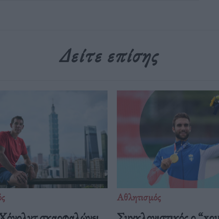
Δείτε επίσης
ός
Αθλητισμός
Χόνολντ σκαρφαλώνει
Συγκλονιστικός ο “xρ