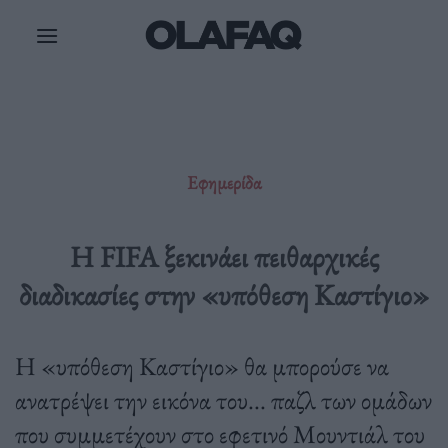
Μετάβαση
στο
περιεχόμενο
Εφημερίδα
Η FIFA ξεκινάει πειθαρχικές
διαδικασίες στην «υπόθεση Καστίγιο»
Η «υπόθεση Καστίγιο» θα μπορούσε να
ανατρέψει την εικόνα του... παζλ των ομάδων
που συμμετέχουν στο εφετινό Μουντιάλ του