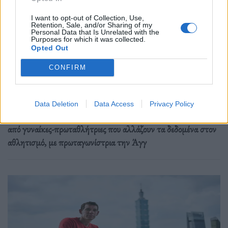
I want to opt-out of Collection, Use,
Retention, Sale, and/or Sharing of my
Personal Data that Is Unrelated with the
Purposes for which it was collected.
Αθλητισμός
Opted Out
Η νέα Barbie παίζει δυνατά στα σπορ
CONFIRM
07.10.25
Η Barbie αφήνει τα τακούνια και πιάνει τη μπάλα του
Data Deletion
Data Access
Privacy Policy
ράγκμπι. Η Mattel παρουσίασε νέες κούκλες εμπνευσμένες
από γυναίκες-πρωταθλήτριες που αλλάζουν τα δεδομένα στον
αθλητισμό, με πρωταγωνίστρια την Άγγ