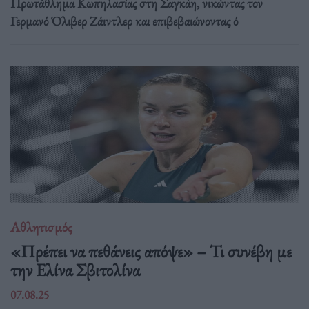
Πρωτάθλημα Κωπηλασίας στη Σαγκάη, νικώντας τον
Γερμανό Όλιβερ Ζάιντλερ και επιβεβαιώνοντας ό
Αθλητισμός
«Πρέπει να πεθάνεις απόψε» – Τι συνέβη με
την Ελίνα Σβιτολίνα
07.08.25