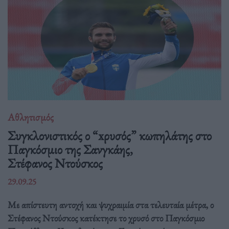
Αθλητισμός
Συγκλονιστικός ο “xρυσός” κωπηλάτης στο
Παγκόσμιο της Σανγκάης,
Στέφανος Ντούσκος
29.09.25
Με απίστευτη αντοχή και ψυχραιμία στα τελευταία μέτρα, ο
Στέφανος Ντούσκος κατέκτησε το χρυσό στο Παγκόσμιο