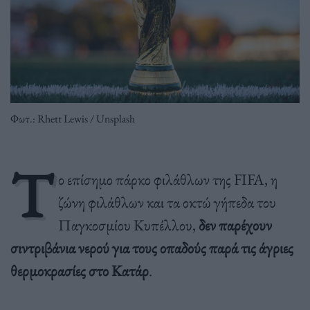
Φωτ.: Rhett Lewis / Unsplash
Τ
ο επίσημο πάρκο φιλάθλων της FIFA, η
ζώνη φιλάθλων και τα οκτώ γήπεδα του
Παγκοσμίου Κυπέλλου,
δεν παρέχουν
σιντριβάνια νερού για τους οπαδούς παρά τις άγριες
θερμοκρασίες στο Κατάρ
.