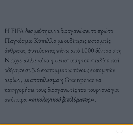
Η FIFA δεσμεύτηκε να διοργανώσει το πρώτο
Παγκόσμιο Κύπελλο με ουδέτερες εκπομπές
άνθρακα, φυτεύοντας πάνω από 1000 δέντρα στη
Ντόχα, αλλά μόνο η κατασκευή του σταδίου εκεί
οδήγησε σε 3,6 εκατομμύρια τόνους εκπομπών
αερίων, με αποτέλεσμα η Greenpeace να
κατηγορήσει τους διοργανωτές του τουρνουά για
απόπειρα
«οικολογικού ξεπλύματος»
.
Πηγή: Daily Mail