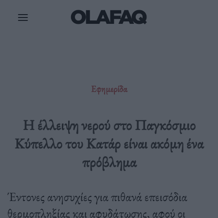
Μετάβαση
στο
περιεχόμενο
Εφημερίδα
Η έλλειψη νερού στο Παγκόσμιο
Κύπελλο του Κατάρ είναι ακόμη ένα
πρόβλημα
Έντονες ανησυχίες για πιθανά επεισόδια
θερμοπληξίας και αφυδάτωσης, αφού οι