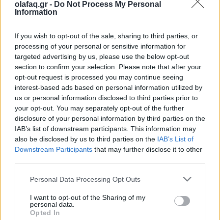
olafaq.gr -
Do Not Process My Personal
Information
If you wish to opt-out of the sale, sharing to third parties, or
processing of your personal or sensitive information for
Ακολουθήστε το OLAFAQ
targeted advertising by us, please use the below opt-out
στο Google News
section to confirm your selection. Please note that after your
opt-out request is processed you may continue seeing
interest-based ads based on personal information utilized by
us or personal information disclosed to third parties prior to
your opt-out. You may separately opt-out of the further
disclosure of your personal information by third parties on the
Newsroom
IAB’s list of downstream participants. This information may
also be disclosed by us to third parties on the
IAB’s List of
Downstream Participants
that may further disclose it to other
third parties.
Ετικέτες :
FIFA
,
Κατάρ
,
Παγκόσμιο Κύπελλο
,
Πόσιμο Νερό
.
Personal Data Processing Opt Outs
I want to opt-out of the Sharing of my
personal data.
Opted In