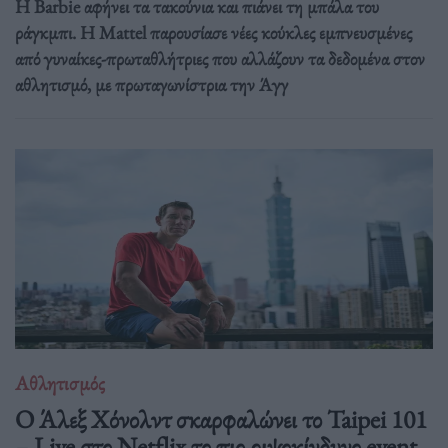
Η Barbie αφήνει τα τακούνια και πιάνει τη μπάλα του
ράγκμπι. Η Mattel παρουσίασε νέες κούκλες εμπνευσμένες
από γυναίκες-πρωταθλήτριες που αλλάζουν τα δεδομένα στον
αθλητισμό, με πρωταγωνίστρια την Άγγ
Αθλητισμός
Ο Άλεξ Χόνολντ σκαρφαλώνει το Taipei 101
– Live στο Netflix το πιο ριψοκίνδυνο event