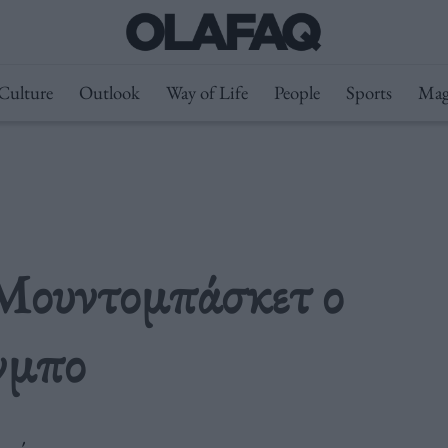
Culture
Outlook
Way of Life
People
Sports
Mag
 Μουντομπάσκετ ο
νμπο