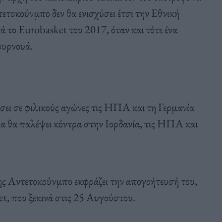
ετοκούνμπο δεν θα ενισχύσει έτσι την Εθνική
τά το Eurobasket του 2017, όταν και τότε ένα
ουρνουά.
σει σε φιλικούς αγώνες τις ΗΠΑ και τη Γερμανία
α θα παλέψει κόντρα στην Ιορδανία, τις ΗΠΑ και
ης Αντετοκούνμπο εκφράζει την απογοήτευσή του,
, που ξεκινά στις 25 Αυγούστου.