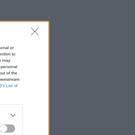
sonal or
ection to
ou may
 personal
out of the
 downstream
B’s List of