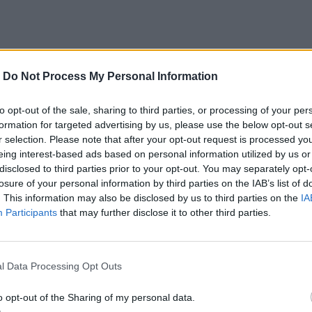
ει την Εθνική στους Ολυμπιακούς Αγώνες του
-
Do Not Process My Personal Information
to opt-out of the sale, sharing to third parties, or processing of your per
formation for targeted advertising by us, please use the below opt-out s
r selection. Please note that after your opt-out request is processed y
eing interest-based ads based on personal information utilized by us or
disclosed to third parties prior to your opt-out. You may separately opt-
losure of your personal information by third parties on the IAB’s list of
. This information may also be disclosed by us to third parties on the
IA
Participants
that may further disclose it to other third parties.
για την Εθνική Ομάδα. Μετα την ολοκλήρωση της
 όρια του, προκειμένου να είμαι στην κατάσταση
l Data Processing Opt Outs
 μετά από μήνες δουλειας αλλά και πολλές
o opt-out of the Sharing of my personal data.