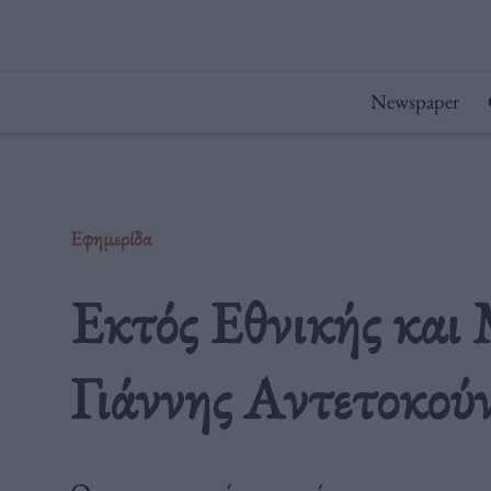
Μετάβαση
στο
περιεχόμενο
Newspaper
Εφημερίδα
Εκτός Εθνικής και
Γιάννης Αντετοκού