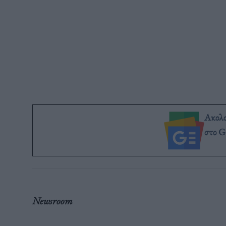
Ακολ
στο G
Newsroom