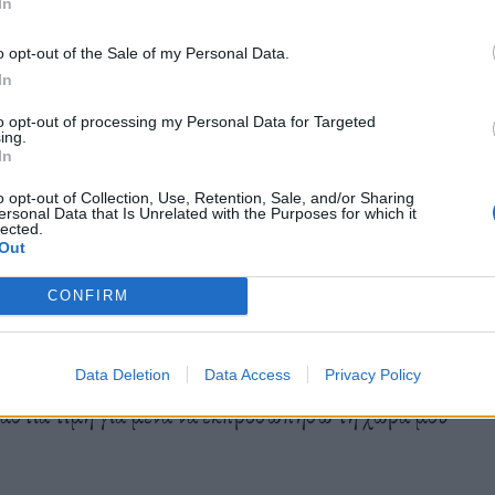
άθαρο ότι δεν έχω επανέλθει σε βαθμό που να μπορώ
In
o opt-out of the Sale of my Personal Data.
In
to opt-out of processing my Personal Data for Targeted
πρέπει να συνεχισω την δουλειά ώστε να
ing.
In
 τα χρόνια. Η απογοήτευση είναι τεράστια διότι η
ι περιθώρια επιλογής. Σε περίπτωση, που συνέχιζα
o opt-out of Collection, Use, Retention, Sale, and/or Sharing
ersonal Data that Is Unrelated with the Purposes for which it
lected.
τον εαυτό μου και την υγεία μου σε ρίσκο.
Out
CONFIRM
 μας ομάδας, είναι η πρόκριση στους
Data Deletion
Data Access
Privacy Policy
ραστια τιμή για μένα να εκπροσωπήσω τη χώρα μου