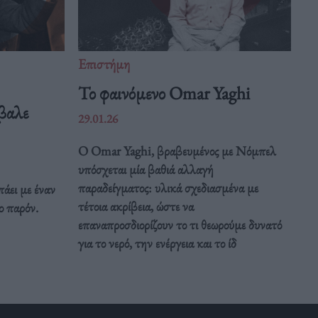
Επιστήμη
Το φαινόμενο Omar Yaghi
βαλε
29.01.26
Ο Omar Yaghi, βραβευμένος με Νόμπελ
υπόσχεται μία βαθιά αλλαγή
παραδείγματος: υλικά σχεδιασμένα με
άει με έναν
τέτοια ακρίβεια, ώστε να
ο παρόν.
επαναπροσδιορίζουν το τι θεωρούμε δυνατό
για το νερό, την ενέργεια και το ίδ