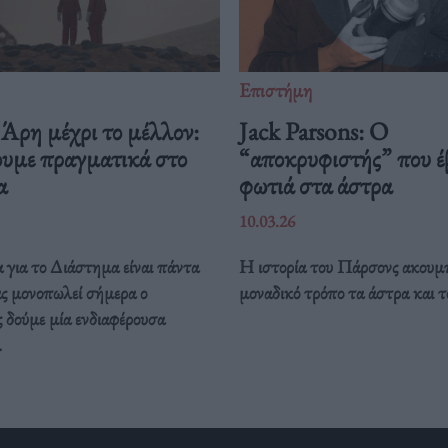
Επιστήμη
Άρη μέχρι το μέλλον:
Jack Parsons: O
ουμε πραγματικά στο
“αποκρυφιστής” που έ
μα
φωτιά στα άστρα
10.03.26
 για το Διάστημα είναι πάντα
Η ιστορία του Πάρσονς ακουμπ
ας μονοπωλεί σήμερα ο
μοναδικό τρόπο τα άστρα και τ
 δούμε μία ενδιαφέρουσα
.