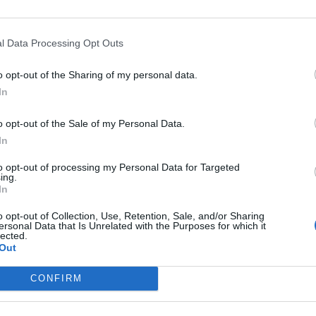
l Data Processing Opt Outs
ν κάνει μία μόνο δόση, είχαν τρεις φορές
o opt-out of the Sharing of my personal data.
ς της Covid-19.
Ήταν επίσης 15% πιθανότερο να
In
κορονοϊό και είχαν
σχεδόν διπλάσια πιθανότητα να
o opt-out of the Sale of my Personal Data.
ει τρεις δόσεις.
In
to opt-out of processing my Personal Data for Targeted
ing.
In
ωνα με τη μελέτη,
εμφανίζουν μια διστακτικότητα
αρενέργειες όπως η μυοκαρδίτιδα
(φλεγμονή του
o opt-out of Collection, Use, Retention, Sale, and/or Sharing
ersonal Data that Is Unrelated with the Purposes for which it
lected.
 είναι πολύ μεγαλύτερος.
Out
CONFIRM