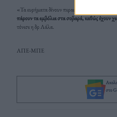
«Τα ευρήματα δίνουν περαιτέρω έμφαση στο ότι 
πάρουν τα εμβόλια στα σοβαρά, καθώς έχουν χ
τόνισε η δρ Λάλα.
ΑΠΕ-ΜΠΕ
Ακολ
στο G