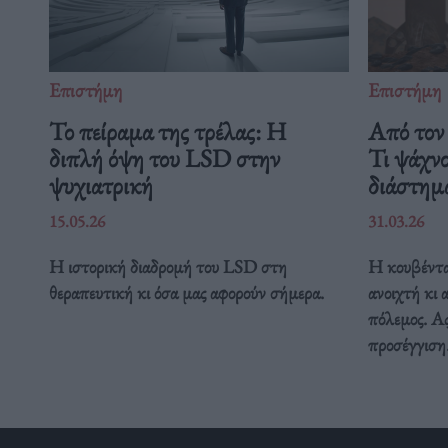
Επιστήμη
Επιστήμη
Το πείραμα της τρέλας: Η
Από τον 
διπλή όψη του LSD στην
Τι ψάχν
ψυχιατρική
διάστη
15.05.26
31.03.26
Η ιστορική διαδρομή του LSD στη
Η κουβέντα
θεραπευτική κι όσα μας αφορούν σήμερα.
ανοιχτή κι 
πόλεμος. Ας
προσέγγιση