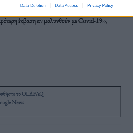
Data Deletion
Data Access
Privacy Policy
οι ασθενείς με καρδιακή ανεπάρκεια
πρέπει να
ειρότερη έκβαση αν μολυνθούν με Covid-19
»,
ουθήστε το OLAFAQ
oogle News