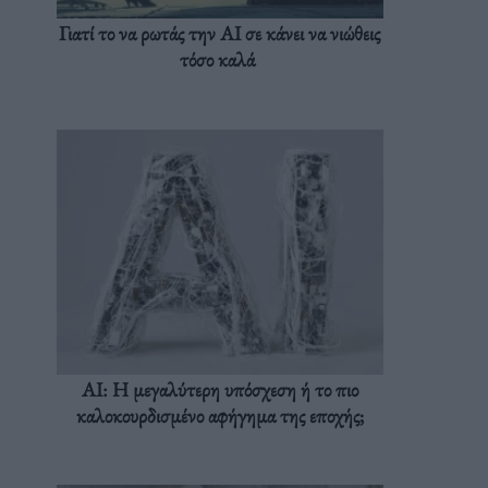
Γιατί το να ρωτάς την AI σε κάνει να νιώθεις
τόσο καλά
AI: Η μεγαλύτερη υπόσχεση ή το πιο
καλοκουρδισμένο αφήγημα της εποχής;