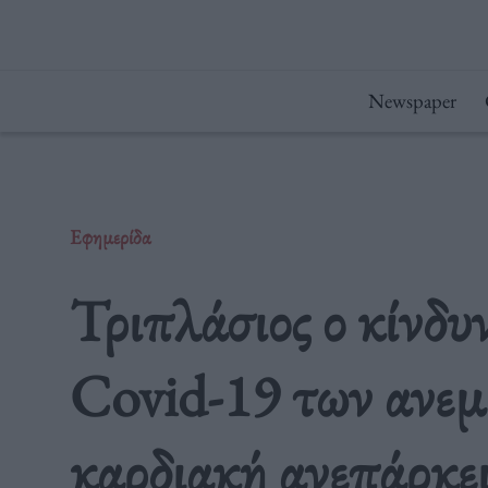
Μετάβαση
στο
περιεχόμενο
Newspaper
Εφημερίδα
Τριπλάσιος ο κίνδυ
Covid-19 των ανεμ
καρδιακή ανεπάρκε