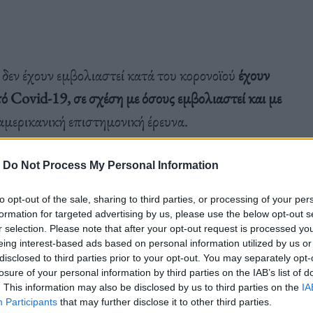
 δεν έχουν εμβολιαστεί κατά του κορονοϊού
έχουν
ό Covid-19, σε σχέση με όσους εμβολιαστεί και με
αμερικανική επιστημονική έρευνα.
-
Do Not Process My Personal Information
του Νοσοκομείου του Όρους Σινά στη Νέα Υόρκη,
αρδιολογίας Ανουράντα Λάλα, που έκαναν τη
to opt-out of the sale, sharing to third parties, or processing of your per
formation for targeted advertising by us, please use the below opt-out s
αρδιακής ανεπάρκειας «Journal of Cardiac
r selection. Please note that after your opt-out request is processed y
eing interest-based ads based on personal information utilized by us or
 με καρδιακή ανεπάρκεια, από τους οποίους
το 31%
disclosed to third parties prior to your opt-out. You may separately opt-
σεις, το 9% μία δόση και το 45% ήταν
losure of your personal information by third parties on the IAB’s list of
. This information may also be disclosed by us to third parties on the
IA
Participants
that may further disclose it to other third parties.