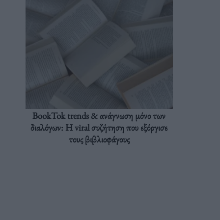
BookTok trends & ανάγνωση μόνο των
διαλόγων: Η viral συζήτηση που εξόργισε
τους βιβλιοφάγους