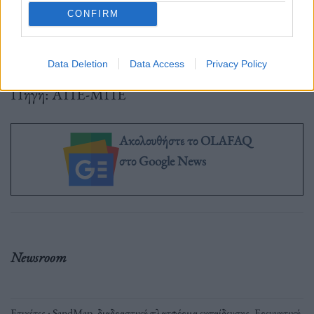
CONFIRM
Data Deletion
Data Access
Privacy Policy
Πηγή: ΑΠΕ-ΜΠΕ
Ακολουθήστε το OLAFAQ
στο Google News
Newsroom
Ετικέτες :
SandMap
,
διαδραστική πλατφόρμα εκπαίδευσης
,
Ερευνητική