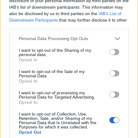
disclosure of your personal information by third parties on the
IAB’s list of downstream participants. This information may
also be disclosed by us to third parties on the
IAB’s List of
Το έργο SandMap
Downstream Participants
that may further disclose it to other
third parties.
Απτό διαδραστικό εργαλείο κατανόησης του
Personal Data Processing Opt Outs
τρισδιάστατου χώρου προσαρμοσμένο σε δράσεις
I want to opt-out of the Sharing of my
εκπαιδευτικού και πολιτιστικού τουρισμού,
personal data.
Opted In
χρηματοδοτήθηκε μέσω της δράσης «Ερευνώ-
I want to opt-out of the Sale of my
Δημιουργώ-Καινοτομώ» και συγχρηματοδοτήθηκε
Personal Data.
Opted In
από το Ευρωπαϊκό Ταμείο Περιφερειακής
I want to opt-out of processing my
Ανάπτυξης της Ευρωπαϊκής Ένωσης και εθνικούς
Personal Data for Targeted Advertising.
Opted In
πόρους μέσω του Ε.Π. Ανταγωνιστικότητα,
Επιχειρηματικότητα, Καινοτομία.
I want to opt-out of Collection, Use,
Retention, Sale, and/or Sharing of my
Personal Data that Is Unrelated with the
Purposes for which it was collected.
Opted Out