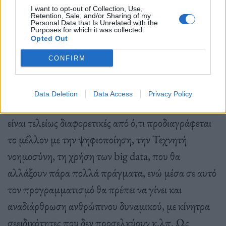
την υγεία τους, «γιατί οι ασθενείς πολλές φορές δεν
I want to opt-out of Collection, Use,
Retention, Sale, and/or Sharing of my
ακολουθούν τις συμβουλές μας, γιατί δεν έχουμε
Personal Data that Is Unrelated with the
Purposes for which it was collected.
χρόνο να εξηγήσουμε». Ιδιαίτερη σημασία έδωσε
Opted Out
στα προγράμματα εκπαίδευσης, που θα πρέπει να
CONFIRM
ανταποκρίνονται στις σύγχρονες συνθήκες ιατρικής
καθώς, όπως εξήγησε, οι συνθήκες στις οποίες
Data Deletion
Data Access
Privacy Policy
εκπαιδευτήκαμε πάρα πολλοί μέχρι και πρόσφατα
είναι τελείως διαφορετικές από ό,τι προδιαγράφεται
το μέλλον με την ψηφιοποίηση, την Τεχνητή
νοημοσύνη, τη χρήση των big data, που θα
αλλάξουν πάρα πολλά πράγματα, ενώ μέσα σε αυτό
τον προγραμματισμό θα πρέπει να γίνει και
αναδιάρθρωση ανθρώπινου δυναμικού, με κίνητρα
σεειδικότητες που δεν προσελκύουν κ.λπ. Ως