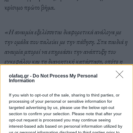
κρίσιμο πρώτο βήμα.
«Η αναιμία εξελίσσεται διαφορετικά ανάλογα με
την ομάδα που παλεύει με την πάθηση. Στα παιδιά η
αναιμία μπορεί να επηρεάσει την ανάπτυξη του
εγκεφάλου και τη διανοητική κατάσταση, οπότε η
έγκαιρη θεραπεία και διαχείριση είναι ζωτικής
olafaq.gr -
Do Not Process My Personal
σημασίας.
Information
If you wish to opt-out of the sale, sharing to third parties, or
processing of your personal or sensitive information for
Αυτό μπορεί να σημαίνει πρόσβαση σε υψηλής
targeted advertising by us, please use the below opt-out
ποιότητας, πλούσια σε θρεπτικά συστατικά,
section to confirm your selection. Please note that after your
opt-out request is processed you may continue seeing
τρόφιμα ή και λήψη θεραπείας για παρασιτικές
interest-based ads based on personal information utilized by
us or personal information disclosed to third parties prior to