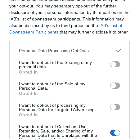
λοιμώξεις και ελονοσία»
, επισημαίνει η
your opt-out. You may separately opt-out of the further
επιστημονική συγγραφέας στο Ινστιτούτο
disclosure of your personal information by third parties on the
IAB’s list of downstream participants. This information may
Μετρήσεων και Αξιολόγησης της Υγείας, Τερέζα
also be disclosed by us to third parties on the
IAB’s List of
Μακχιούζ.
Downstream Participants
that may further disclose it to other
third parties.
Personal Data Processing Opt Outs
Η ίδια προσθέτει ότι «για πολλές νεαρές γυναίκες
I want to opt-out of the Sharing of my
και κορίτσια υπάρχει έλλειψη εκπαίδευσης σχετικά
personal data.
Opted In
με την απώλεια αίματος κατά την έμμηνο ρύση,
I want to opt-out of the Sale of my
ανεπαρκείς επιλογές για την αποτελεσματική
Personal Data.
Opted In
διαχείριση των προβλημάτων της έμμηνου ρύσεως
I want to opt-out of processing my
και όχι αρκετές γνώσεις σχετικά με τον τρόπο
Personal Data for Targeted Advertising.
Opted In
διαχείρισης ή και αναστροφής της αναιμίας όταν
I want to opt-out of Collection, Use,
εμφανίζεται.
Retention, Sale, and/or Sharing of my
Personal Data that Is Unrelated with the