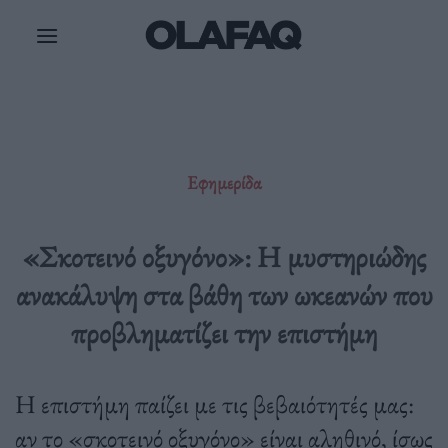
Μετάβαση
στο
περιεχόμενο
Εφημερίδα
«Σκοτεινό οξυγόνο»: Η μυστηριώδης
ανακάλυψη στα βάθη των ωκεανών που
προβληματίζει την επιστήμη
Η επιστήμη παίζει με τις βεβαιότητές μας:
αν το «σκοτεινό οξυγόνο» είναι αληθινό, ίσως