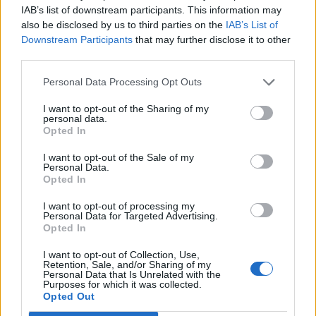
IAB’s list of downstream participants. This information may
υποβληθεί προς εξέταση και δημοσίευση. “Δεν
also be disclosed by us to third parties on the
IAB’s List of
Downstream Participants
that may further disclose it to other
παρουσίασε σαφείς αποδείξεις για τις παρατηρήσεις
third parties.
και τις υποθέσεις του”, δήλωσε ο Matthias Haeckel,
Personal Data Processing Opt Outs
βιογεωχημικός στο Κέντρο Ωκεάνιων Ερευνών
I want to opt-out of the Sharing of my
GEOMAR Helmholtz στο Κίελο της Γερμανίας.
personal data.
Opted In
I want to opt-out of the Sale of my
Personal Data.
Opted In
I want to opt-out of processing my
«Πολλά ερωτήματα παραμένουν και μετά τη
Personal Data for Targeted Advertising.
Opted In
δημοσίευση. Έτσι, τώρα η επιστημονική κοινότητα
I want to opt-out of Collection, Use,
πρέπει να διεξάγει παρόμοια πειράματα κ.λπ. και
Retention, Sale, and/or Sharing of my
Personal Data that Is Unrelated with the
είτε να το αποδείξει είτε να το διαψεύσει»
. Ο
Purposes for which it was collected.
Opted Out
Olivier Rouxel
, ερευνητής γεωχημείας στο Ifremer,