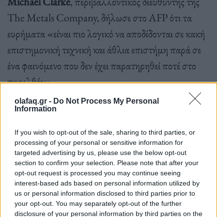
Michael Clarke
, περιβαλλοντικός διευθυντής της
The Metals Company, δήλωσε στο AFP ότι τα
ευρήματα «είναι πιο λογικό να αποδίδονται σε κακή
επιστημονική τεχνική και άθλια επιστήμη παρά σε
ένα φαινόμενο που δεν έχει παρατηρηθεί ποτέ στο
παρελθόν».
olafaq.gr -
Do Not Process My Personal
Information
Επιστημονικές αμφιβολίες
If you wish to opt-out of the sale, sharing to third parties, or
Τα ευρήματα του Sweetman αποδείχθηκαν
processing of your personal or sensitive information for
εκρηκτικά, με πολλούς στην επιστημονική
targeted advertising by us, please use the below opt-out
section to confirm your selection. Please note that after your
κοινότητα να εκφράζουν επιφυλάξεις ή να
opt-out request is processed you may continue seeing
απορρίπτουν τα συμπεράσματα. Από τον Ιούλιο,
interest-based ads based on personal information utilized by
us or personal information disclosed to third parties prior to
πέντε ακαδημαϊκές ερευνητικές εργασίες που
your opt-out. You may separately opt-out of the further
αντικρούουν τα ευρήματα του Sweetman έχουν
disclosure of your personal information by third parties on the