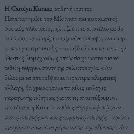
Η
Carolyn Kuranz
,
καθηγήτρια του
Πανεπιστημίου του Μίσιγκαν και πειραματική
φυσικός πλάσματος
,
ήλπιζε ότι το αποτέλεσμα θα
βοηθούσε να υπάρξει «αυξημένο ενδιαφέρον» στην
έρευνα για τη σύντηξη
–
μεταξύ άλλων και από την
ιδιωτική βιομηχανία
,
η οποία θα χρειαστεί για να
τεθεί η ενέργεια σύντηξης σε λειτουργία
.
«Αν
θέλουμε να αποτρέψουμε περαιτέρω κλιματική
αλλαγή
,
θα χρειαστούμε ποικίλες επιλογές
παραγωγής ενέργειας για να τις αναπτύξουμε»
,
επεσήμανε η
Kuranz.
«Και η πυρηνική ενέργεια
–
τόσο η σύντηξη όσο και η πυρηνική σύντηξη
–
πρέπει
πραγματικά να είναι μέρος αυτής της εξίσωσης
.
Δεν