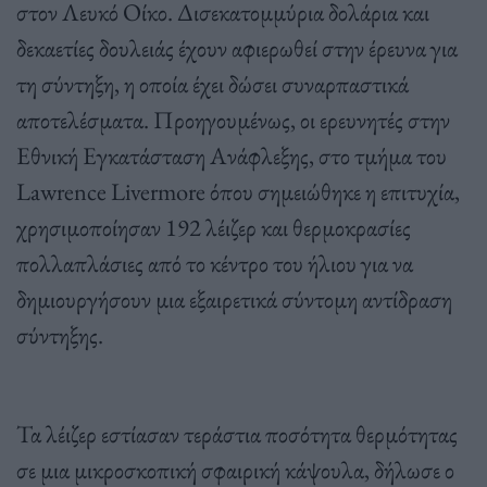
στον Λευκό Οίκο
.
Δισεκατομμύρια δολάρια και
δεκαετίες δουλειάς έχουν αφιερωθεί στην έρευνα για
τη σύντηξη
,
η οποία έχει δώσει συναρπαστικά
αποτελέσματα
.
Προηγουμένως
,
οι ερευνητές στην
Εθνική Εγκατάσταση Ανάφλεξης
,
στο τμήμα του
Lawrence Livermore
όπου σημειώθηκε η επιτυχία
,
χρησιμοποίησαν
192
λέιζερ και θερμοκρασίες
πολλαπλάσιες από το κέντρο του ήλιου για να
δημιουργήσουν μια εξαιρετικά σύντομη αντίδραση
σύντηξης
.
Τα λέιζερ εστίασαν τεράστια ποσότητα θερμότητας
σε μια μικροσκοπική σφαιρική κάψουλα
,
δήλωσε ο