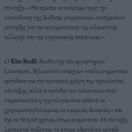
σύντηξη
.
«Θα πρέπει να πιέσουμε προς την
κατεύθυνση της διάθεσης ενεργειακών συστημάτων
σύντηξης για την αντιμετώπιση της κλιματικής
αλλαγής και της ενεργειακής ασφάλειας»
.
Ο
Kim Budil
,
διευθυντής του εργαστηρίου
Livermore,
δήλωσε ότι υπάρχουν «πολύ σημαντικά
εμπόδια» για την εμπορική χρήση της τεχνολογίας
σύντηξης
,
αλλά οι πρόοδοι των τελευταίων ετών
σημαίνουν ότι η τεχνολογία είναι πιθανό να
χρησιμοποιηθεί ευρέως σε «μερικές δεκαετίες» και
όχι σε
50
ή
60
χρόνια
,
όπως αναμενόταν
.
Η σύντηξη
λειτουργεί πιέζοντας τα άτομα υδρογόνου μεταξύ