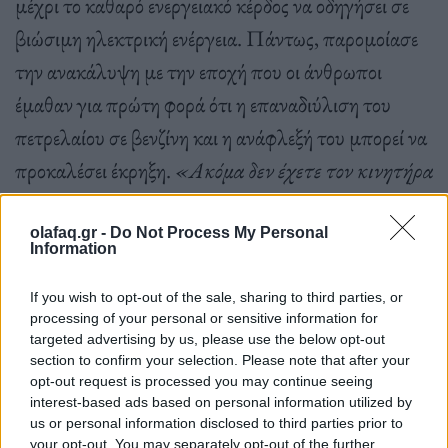
μέχρι το καθαρό ενεργειακό κέρδος να οδηγήσει σε
βιώσιμη ηλεκτρική ενέργεια
.
Πάντως
,
παρομοίασε
την ανακάλυψη με την εποχή που οι άνθρωποι
έμαθαν για πρώτη φορά ότι η επαναδιύλιση του
πετρελαίου σε βενζίνη και η ανάφλεξή του μπορεί να
προκαλέσει έκρηξη
.
«Ακόμα δεν έχετε τον κινητήρα
και ακόμα δεν έχετε τα ελαστικά»
,
δήλωσε ο
Betti.
«Δεν μπορείς να πεις ότι έχεις αυτοκίνητο»
.
olafaq.gr -
Do Not Process My Personal
Information
If you wish to opt-out of the sale, sharing to third parties, or
Το καθαρό ενεργειακό κέρδος που επιτεύχθηκε
processing of your personal or sensitive information for
targeted advertising by us, please use the below opt-out
εφαρμόστηκε στην ίδια την αντίδραση σύντηξης
,
όχι
section to confirm your selection. Please note that after your
στη συνολική ποσότητα ενέργειας που χρειάστηκε
opt-out request is processed you may continue seeing
interest-based ads based on personal information utilized by
για τη λειτουργία των λέιζερ και τη λειτουργία του
us or personal information disclosed to third parties prior to
your opt-out. You may separately opt-out of the further