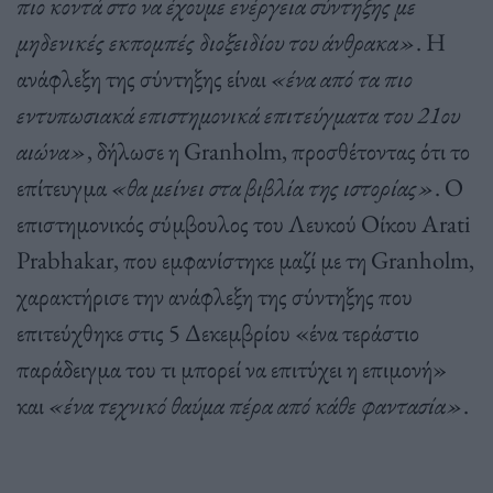
πιο κοντά στο να έχουμε ενέργεια σύντηξης με
μηδενικές εκπομπές διοξειδίου του άνθρακα»
.
Η
ανάφλεξη της σύντηξης είναι
«ένα από τα πιο
εντυπωσιακά επιστημονικά επιτεύγματα του
21
ου
αιώνα»
,
δήλωσε η
Granholm,
προσθέτοντας ότι το
επίτευγμα
«θα μείνει στα βιβλία της ιστορίας»
.
Ο
επιστημονικός σύμβουλος του Λευκού Οίκου
Arati
Prabhakar,
που εμφανίστηκε μαζί με τη
Granholm,
χαρακτήρισε την ανάφλεξη της σύντηξης που
επιτεύχθηκε στις
5
Δεκεμβρίου «ένα τεράστιο
παράδειγμα του τι μπορεί να επιτύχει η επιμονή»
και
«ένα τεχνικό θαύμα πέρα από κάθε φαντασία»
.