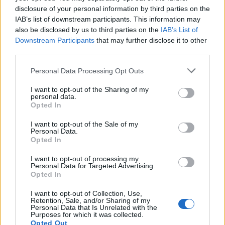
έργου
.
Για να είναι βιώσιμη η σύντηξη
,
θα πρέπει να
disclosure of your personal information by third parties on the
παράγει σημαντικά περισσότερη ενέργεια και για
IAB’s list of downstream participants. This information may
also be disclosed by us to third parties on the
IAB’s List of
μεγαλύτερα χρονικά διαστήματα
.
Ο
Whyte,
πάλι
,
Downstream Participants
that may further disclose it to other
εξήγησε ότι το καύσιμο πρέπει να είναι θερμότερο
third parties.
από το κέντρο του ήλιου
.
Το καύσιμο δεν θέλει να
Personal Data Processing Opt Outs
παραμείνει ζεστό
–
θέλει να διαρρεύσει και να
I want to opt-out of the Sharing of my
personal data.
κρυώσει
.
Ο περιορισμός του είναι μια πρόκληση
,
Opted In
είπε
.
I want to opt-out of the Sale of my
Personal Data.
Opted In
I want to opt-out of processing my
Personal Data for Targeted Advertising.
Opted In
Τα αποτελέσματα από το εργαστήριο της
Καλιφόρνιας ξεπέρασαν τις προσδοκίες
,
δήλωσε ο
I want to opt-out of Collection, Use,
Retention, Sale, and/or Sharing of my
Personal Data that Is Unrelated with the
Jeremy Chittenden,
καθηγητής στο
Imperial
Purposes for which it was collected.
Opted Out