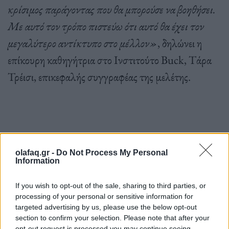
κρίσιμος παράγοντας που θα μπορούσε να βοηθήσει.
Με αυτό τον τρόπο πιστεύω ότι αυτό θα έχει τον
μεγαλύτερο αντίκτυπο στο μέλλον»
, δηλώνει η
επίκουρη καθηγήτρια στο Ινστιτούτο Buck, Τάρα
Τρέισι, επικεφαλής συγγραφέας της μελέτης.
Πηγή: ΑΠΕ-ΜΠΕ
olafaq.gr -
Do Not Process My Personal
Information
Ακολουθήστε το OLAFAQ
If you wish to opt-out of the sale, sharing to third parties, or
processing of your personal or sensitive information for
στο Google News
targeted advertising by us, please use the below opt-out
section to confirm your selection. Please note that after your
opt-out request is processed you may continue seeing