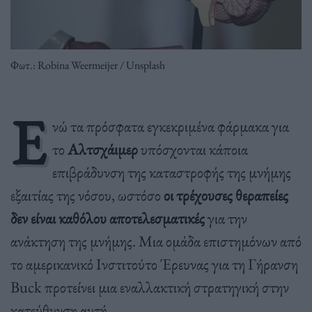
Φωτ.: Robina Weermeijer / Unsplash
Ε
νώ τα πρόσφατα εγκεκριμένα φάρμακα για
το
Αλτσχάιμερ
υπόσχονται κάποια
επιβράδυνση της καταστροφής της μνήμης
εξαιτίας της νόσου, ωστόσο
οι τρέχουσες θεραπείες
δεν είναι καθόλου αποτελεσματικές
για την
ανάκτηση της μνήμης. Μια ομάδα επιστημόνων από
το αμερικανικό Ινστιτούτο Έρευνας για τη Γήρανση
Buck προτείνει μια εναλλακτική στρατηγική στην
κατεύθυνση αυτή.