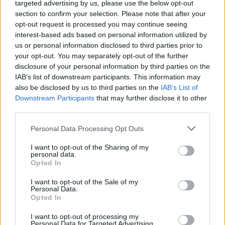
targeted advertising by us, please use the below opt-out
αναμένεται να ωφελήσει περίπου 13.000 άτομα.
section to confirm your selection. Please note that after your
opt-out request is processed you may continue seeing
interest-based ads based on personal information utilized by
us or personal information disclosed to third parties prior to
Η Helen Knight προσθέτει πως:
«Αυτό είναι το
your opt-out. You may separately opt-out of the further
disclosure of your personal information by third parties on the
πρώτο και μοναδικό φάρμακο που προτείνεται από
IAB’s list of downstream participants. This information may
also be disclosed by us to third parties on the
IAB’s List of
το NHS το οποίο μπορεί να βοηθήσει στην
Downstream Participants
that may further disclose it to other
ανακούφιση της δυστυχίας που προκαλεί η οξεία
third parties.
ημικρανία και που μπορεί να θεωρηθεί ως μια
Personal Data Processing Opt Outs
αλλαγή στη θεραπεία».
I want to opt-out of the Sharing of my
personal data.
Opted In
I want to opt-out of the Sale of my
Personal Data.
Opted In
I want to opt-out of processing my
Personal Data for Targeted Advertising.