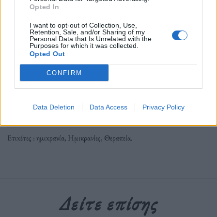
Opted In
Ακολουθήστε το OLAFAQ
I want to opt-out of Collection, Use,
στο Google News
Retention, Sale, and/or Sharing of my
Personal Data that Is Unrelated with the
Purposes for which it was collected.
Opted Out
CONFIRM
Newsroom
Data Deletion
Data Access
Privacy Policy
Ετικέτες :
ημικρανία
,
Ημικρανίες
,
Θεραπεία
.
Δείτε επίσης