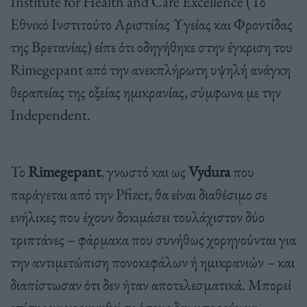
Institute for Health and Care Excellence (Το
Εθνικό Ινστιτούτο Αριστείας Υγείας και Φροντίδας
της Βρετανίας) είπε ότι οδηγήθηκε στην έγκριση του
Rimegepant από την ανεκπλήρωτη υψηλή ανάγκη
θεραπείας της οξείας ημικρανίας, σύμφωνα με την
Independent.
Το
Rimegepant
, γνωστό και ως
Vydura
που
παράγεται από την Pfizer, θα είναι διαθέσιμο σε
ενήλικες που έχουν δοκιμάσει τουλάχιστον δύο
τριπτάνες – φάρμακα που συνήθως χορηγούνται για
την αντιμετώπιση πονοκεφάλων ή ημικρανιών – και
διαπίστωσαν ότι δεν ήταν αποτελεσματικά. Μπορεί