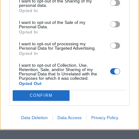
I want to opt-out of the Sharing of my
personal data.
Opted In
I want to opt-out of the Sale of my
Personal Data.
Opted In
I want to opt-out of processing my
Personal Data for Targeted Advertising.
Opted In
I want to opt-out of Collection, Use,
Retention, Sale, and/or Sharing of my
Personal Data that Is Unrelated with the
Purposes for which it was collected.
Opted Out
CONFIRM
Η γιατρός Jennifer Ashton
Data Deletion
Data Access
Privacy Policy
Ποια είναι η Δρ. Ashton;