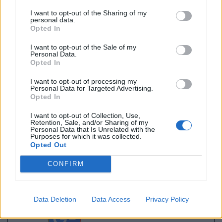
θεραπείας για καρκίνους πρώιμης έναρξης, που θα
I want to opt-out of the Sharing of my
personal data.
πρέπει να περιλαμβάνουν μια ολιστική προσέγγιση
Opted In
που να αντιμετωπίζει τις μοναδικές ανάγκες
I want to opt-out of the Sale of my
Personal Data.
υποστηρικτικής φροντίδας των νεότερων
Opted In
ασθενών
».
I want to opt-out of processing my
Personal Data for Targeted Advertising.
Opted In
I want to opt-out of Collection, Use,
Retention, Sale, and/or Sharing of my
Personal Data that Is Unrelated with the
Πηγή: ΑΠΕ-ΜΠΕ
Purposes for which it was collected.
Opted Out
CONFIRM
Ακολουθήστε το OLAFAQ
Data Deletion
Data Access
Privacy Policy
στο Google News