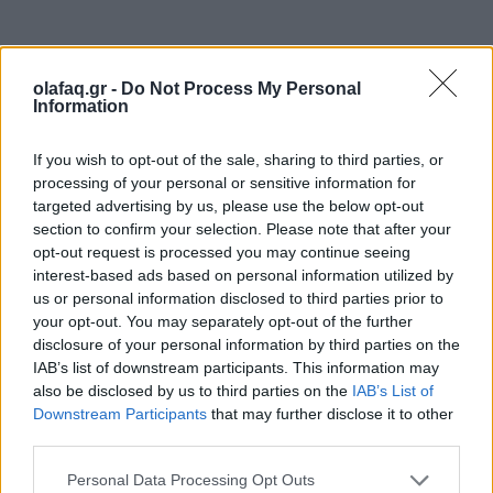
Οι
ερευνητές
λένε ότι οι γενετικοί παράγοντες είναι
olafaq.gr -
Do Not Process My Personal
πιθανό να παίζουν ρόλο, ωστόσο η διατροφή με
Information
υψηλή περιεκτικότητα σε κόκκινο κρέας και αλάτι
If you wish to opt-out of the sale, sharing to third parties, or
και χαμηλή σε φρούτα και γάλα, η κατανάλωση
processing of your personal or sensitive information for
αλκοόλ και η χρήση καπνού είναι οι κύριοι
targeted advertising by us, please use the below opt-out
section to confirm your selection. Please note that after your
παράγοντες κινδύνου. Επιπλέον, συντελούν η
opt-out request is processed you may continue seeing
σωματική αδράνεια, το υπερβολικό βάρος και το
interest-based ads based on personal information utilized by
us or personal information disclosed to third parties prior to
υψηλό σάκχαρο στο αίμα.
your opt-out. You may separately opt-out of the further
disclosure of your personal information by third parties on the
IAB’s list of downstream participants. This information may
also be disclosed by us to third parties on the
IAB’s List of
Όπως σημειώνουν, «
απαιτούνται επειγόντως
Downstream Participants
that may further disclose it to other
third parties.
μέτρα πρόληψης και έγκαιρης ανίχνευσης, καθώς
και προσδιορισμός των βέλτιστων στρατηγικών
Personal Data Processing Opt Outs