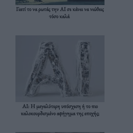
Γιατί το να ρωτάς την AI σε κάνει να νιώθεις
τόσο καλά
AI: Η μεγαλύτερη υπόσχεση ή το πιο
καλοκουρδισμένο αφήγημα της εποχής;