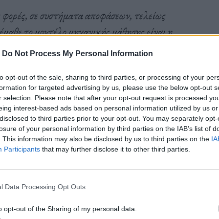
 φορές, σε συστήματα αποφάσεων, τελείως
 έμαθε το μοντέλο μηχανικής μάθησης είναι η
 που κινητοποίησε την έρευνά μου, ότι
-
Do Not Process My Personal Information
ότι είναι σαν έτσι να δουλεύει ο κόσμος
», εξηγεί ο
to opt-out of the sale, sharing to third parties, or processing of your per
formation for targeted advertising by us, please use the below opt-out s
r selection. Please note that after your opt-out request is processed y
eing interest-based ads based on personal information utilized by us or
περάσματα, βλέπεις σχέσεις που μαθαίνει το
disclosed to third parties prior to your opt-out. You may separately opt-
losure of your personal information by third parties on the IAB’s list of
ο πώς λειτουργεί ο κόσμος στην πραγματικότητα»
.
. This information may also be disclosed by us to third parties on the
IA
Participants
that may further disclose it to other third parties.
l Data Processing Opt Outs
μοσύνης δεν διορθωθούν, οι κίνδυνοι
o opt-out of the Sharing of my personal data.