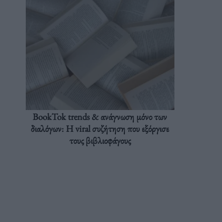
BookTok trends & ανάγνωση μόνο των
διαλόγων: Η viral συζήτηση που εξόργισε
τους βιβλιοφάγους