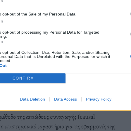
να δημιουργηθούν κοινωνικά προβλήματα
In
o opt-out of the Sale of my Personal Data.
In
to opt-out of processing my Personal Data for Targeted
η συστημάτων μηχανικής μάθησης στα δάνεια,
ing.
In
φιου δανειολήπτη μπορεί να αποτελέσει κριτήριο
o opt-out of Collection, Use, Retention, Sale, and/or Sharing
 αποτέλεσμα «να δημιουργείται ένας συστηματικός
ersonal Data that Is Unrelated with the Purposes for which it
lected.
ήματα αποφάσεων».
Out
CONFIRM
Data Deletion
Data Access
Privacy Policy
στημάτων μηχανικής μάθησης, αλλά και για την
έθοδο της αιτιώδους συναγωγής (causal
ο επιστημονικό εργαστήριο για τις εφαρμογές της