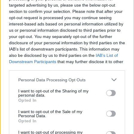
targeted advertising by us, please use the below opt-out
Ακολουθήστε το OLAFAQ
section to confirm your selection. Please note that after your
opt-out request is processed you may continue seeing
στο Google News
interest-based ads based on personal information utilized by
us or personal information disclosed to third parties prior to
your opt-out. You may separately opt-out of the further
disclosure of your personal information by third parties on the
IAB’s list of downstream participants. This information may
also be disclosed by us to third parties on the
IAB’s List of
Newsroom
Downstream Participants
that may further disclose it to other
third parties.
Personal Data Processing Opt Outs
Ετικέτες :
Covid
,
Covid και εποχική γρίπη
,
γρίπη
,
εποχική γρίπη
,
I want to opt-out of the Sharing of my
φθινόπωρο γρίπη
.
personal data.
Opted In
I want to opt-out of the Sale of my
Personal Data.
Opted In
Δείτε επίσης
I want to opt-out of processing my