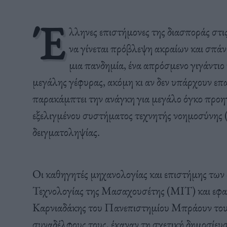
Έ
λληνες επιστήμονες της διασποράς στι
να γίνεται πρόβλεψη ακραίων και σπάν
μια πανδημία, ένα απρόσμενο γιγάντιο
μεγάλης γέφυρας, ακόμη κι αν δεν υπάρχουν επ
παρακάμπτει την ανάγκη για μεγάλο όγκο προη
εξελιγμένου συστήματος τεχνητής νοημοσύνης (μ
δειγματοληψίας.
Οι καθηγητές μηχανολογίας και επιστήμης τω
Τεχνολογίας της Μασαχουσέτης (ΜΙΤ) και εφ
Καρνιαδάκης του Πανεπιστημίου Μπράουν του 
συναδέλφους τους, έκαναν τη σχετική δημοσίευ