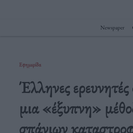
Μετάβαση
στο
περιεχόμενο
Newspaper
Εφημερίδα
Έλληνες ερευνητέ
μια «έξυπνη» μέθο
σπάνιων καταστροφ