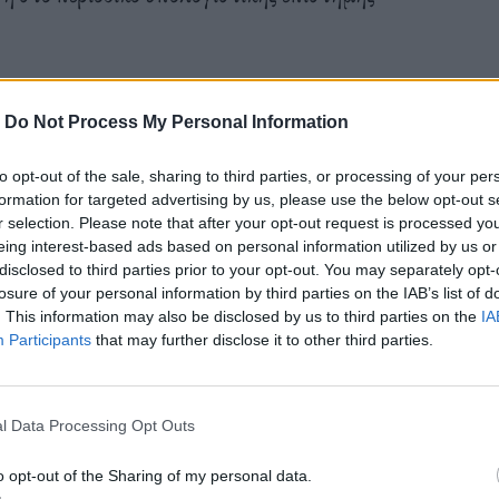
-
Do Not Process My Personal Information
μους (που χρειάζονται λιγότερα δεδομένα για να
to opt-out of the sale, sharing to third parties, or processing of your per
ς) με μια ισχυρή τεχνική μηχανικής μάθησης με
formation for targeted advertising by us, please use the below opt-out s
r selection. Please note that after your opt-out request is processed y
019 στο Μπράουν από τον Καρνιαδάκη και πλέον
eing interest-based ads based on personal information utilized by us or
disclosed to third parties prior to your opt-out. You may separately opt-
νότητες και μερικές φορές τον χρόνο σπάνιων
losure of your personal information by third parties on the IAB’s list of
κών αρχείων.
. This information may also be disclosed by us to third parties on the
IA
Participants
that may further disclose it to other third parties.
αία συμβάντα (σεισμοί, πανδημίες, κύματα-
l Data Processing Opt Outs
ιδή ορισμένα τέτοια γεγονότα είναι τόσο σπάνια
ιμοποιηθούν μοντέλα πρόβλεψης, έτσι ώστε να
o opt-out of the Sharing of my personal data.