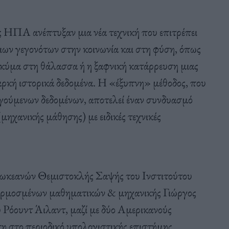
ς ΗΠΑ ανέπτυξαν μια νέα τεχνική που επιτρέπει
ιων γεγονότων στην κοινωνία και στη φύση, όπως
 κύμα στη θάλασσα ή η ξαφνική κατάρρευση μιας
αρκή ιστορικά δεδομένα. Η «έξυπνη» μέθοδος, που
γούμενων δεδομένων, αποτελεί έναν συνδυασμό
ηχανικής μάθησης) με ειδικές τεχνικές
ν ωκεανών Θεμιστοκλής Σαψής του Ινστιτούτου
αρμοσμένων μαθηματικών & μηχανικής Γιώργος
Ρόουντ Άιλαντ, μαζί με δύο Αμερικανούς
ση στο περιοδικό υπολογιστικής επιστήμης