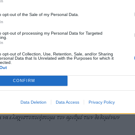
In
λλον κάτι ανάλογο. Η νέα μελέτη επιχειρεί να δώσει
 στην ποιότητα αντί για την ποσότητα των ήδη
o opt-out of the Sale of my Personal Data.
In
to opt-out of processing my Personal Data for Targeted
ing.
In
o opt-out of Collection, Use, Retention, Sale, and/or Sharing
ersonal Data that Is Unrelated with the Purposes for which it
lected.
 στοχαστικά συμβάντα. Το ξέσπασμα μιας πανδημίας
Out
οφή όπως εκείνη στον Κόλπο του Μεξικού, ένας
CONFIRM
ια, ένα κύμα 30 μέτρων που αναποδογυρίζει ένα
ιδή είναι σπάνια, δεν έχουν πολλά ιστορικά
Data Deletion
Data Access
Privacy Policy
 μελέτη μας είναι: Ποιά είναι τα καλύτερα δυνατά
α να ελαχιστοποιήσουμε τον αριθμό των δεδομένων