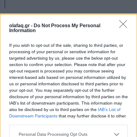
olafaq.gr -
Do Not Process My Personal
Information
Συνολικά, τα ευρήματα είναι παρόμοια με άλλες
If you wish to opt-out of the sale, sharing to third parties, or
λίστες, με την Κίνα, τις ΗΠΑ και την Ινδία να
processing of your personal or sensitive information for
targeted advertising by us, please use the below opt-out
πρωτοστατούν στο σύνολο δεδομένων του Climate
section to confirm your selection. Please note that after your
opt-out request is processed you may continue seeing
Watch. Ωστόσο, η Ρωσία, ο Καναδάς και η
interest-based ads based on personal information utilized by
Σαουδική Αραβία ήταν στην πρώτη δεκάδα
us or personal information disclosed to third parties prior to
your opt-out. You may separately opt-out of the further
σύμφωνα με το Climate Watch αλλά όχι σύμφωνα
disclosure of your personal information by third parties on the
με τα δορυφορικά δεδομένα, με τον Καναδά και τη
IAB’s list of downstream participants. This information may
also be disclosed by us to third parties on the
IAB’s List of
Ρωσία να εμφανίζονται ως ‘σφουγγάρια’ διοξειδίου
Downstream Participants
that may further disclose it to other
του άνθρακα. Αυτό είναι πιθανό επειδή τα εθνικά
third parties.
δεδομένα εκπομπών συνήθως περιλαμβάνουν μόνο
Personal Data Processing Opt Outs