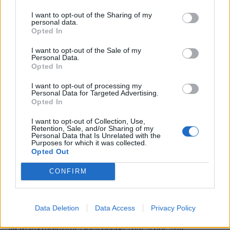
εκπομπές αερίων θερμοκηπίου από διαχειριζόμενη
I want to opt-out of the Sharing of my
personal data.
γη, ενώ τα δορυφορικά δεδομένα αντιστοιχούν και σε
Opted In
μη διαχειριζόμενη γη, σημείωσαν οι συγγραφείς της
I want to opt-out of the Sale of my
Personal Data.
μελέτης.
Opted In
I want to opt-out of processing my
Personal Data for Targeted Advertising.
Opted In
I want to opt-out of Collection, Use,
Η έρευνα έρχεται σε μια κρίσιμη στιγμή για τα έθνη
Retention, Sale, and/or Sharing of my
Personal Data that Is Unrelated with the
που επιδιώκουν να υπολογίσουν τις εκπομπές τους
Purposes for which it was collected.
Opted Out
και να σχεδιάσουν τις μειώσεις τους. Αυτό οφείλεται
CONFIRM
στο γεγονός ότι το 2023 σηματοδοτεί τον πρώτο
παγκόσμιο απολογισμό, στον οποίο οι
υπογράφοντες της συμφωνίας του Παρισιού πρέπει
Data Deletion
Data Access
Privacy Policy
να αξιολογήσουν την πρόοδό τους προς τον