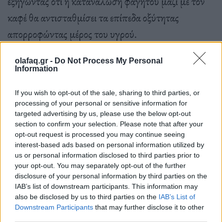
εξηγώντας ότι η κατανάλωση φαγητού μαζί με τον
καφέ θα αντισταθμίσει τα επίπεδα οξύτητας
απορροφώντας μέρος του υγρού.
olafaq.gr -
Do Not Process My Personal
Information
Ο Rao διευκρίνισε επίσης ότι η κατανάλωση ενός
φλιτζανιού καφέ με γάλα ή, ίσως, η απόλαυση ενός
If you wish to opt-out of the sale, sharing to third parties, or
processing of your personal or sensitive information for
καπουτσίνο αντί ενός σκέτου μαύρου καφέ, μπορεί
targeted advertising by us, please use the below opt-out
να βοηθήσει στην αντιστάθμιση των επιπέδων pH.
section to confirm your selection. Please note that after your
opt-out request is processed you may continue seeing
interest-based ads based on personal information utilized by
us or personal information disclosed to third parties prior to
“Μερικοί άνθρωποι μπορούν να τον ανεχτούν με
your opt-out. You may separately opt-out of the further
disclosure of your personal information by third parties on the
άδειο στομάχι μια χαρά, αλλά αν αναστατώνει το
IAB’s list of downstream participants. This information may
δικό σας, η λήψη με φαγητό μπορεί να βοηθήσει”,
also be disclosed by us to third parties on the
IAB’s List of
Downstream Participants
that may further disclose it to other
συμφώνησε η Sohi.
third parties.