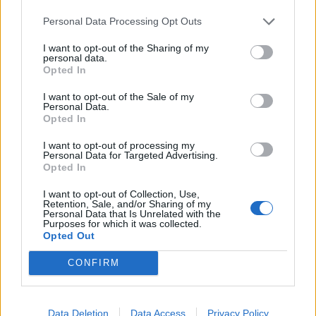
Personal Data Processing Opt Outs
Ο καφές χωρίς καφεΐνη περιέχει εγγενώς λιγότερη
I want to opt-out of the Sharing of my
personal data.
καφεΐνη και, δεδομένου ότι το διεγερτικό έχει
Opted In
αποδειχθεί ότι συμβάλλει σε υψηλότερα επίπεδα
I want to opt-out of the Sale of my
Personal Data.
παραγωγής γαστρικού οξέος, προκύπτει ότι ένα
Opted In
φλιτζάνι καφέ χωρίς καφεΐνη μπορεί να οδηγήσει σε
I want to opt-out of processing my
Personal Data for Targeted Advertising.
χαμηλότερες ποσότητες του γαστρεντερικού υγρού.
Opted In
I want to opt-out of Collection, Use,
Retention, Sale, and/or Sharing of my
Personal Data that Is Unrelated with the
Ο Rao δήλωσε ότι η επιλογή ενός σκούρου κόκκου
Purposes for which it was collected.
Opted Out
έναντι ενός ανοιχτού μπορεί να βοηθήσει το στομάχι
CONFIRM
σας, καθώς ο πρώτος διαθέτει λιγότερη οξύτητα από
τον δεύτερο. “Η διαδικασία του καβουρδίσματος
των σκούρων κόκκων είναι μακρά, οπότε χάνουν
Data Deletion
Data Access
Privacy Policy