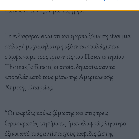
πολύ από την οξύτητα”, εξήγησε.
Το ενδιαφέρον είναι ότι και η κρύα ζύμωση είναι μια
επιλογή με χαμηλότερη οξύτητα, τουλάχιστον
σύμφωνα με τους ερευνητές του Πανεπιστημίου
Thomas Jefferson, οι οποίοι δημοσίευσαν τα
αποτελέσματά τους μέσω της Αμερικανικής
Χημικής Εταιρείας.
“Οι καφέδες κρύας ζύμωσης και στις τρεις
θερμοκρασίες ψησίματος ήταν ελαφρώς λιγότερο
όξινοι από τους αντίστοιχους καφέδες ζεστής