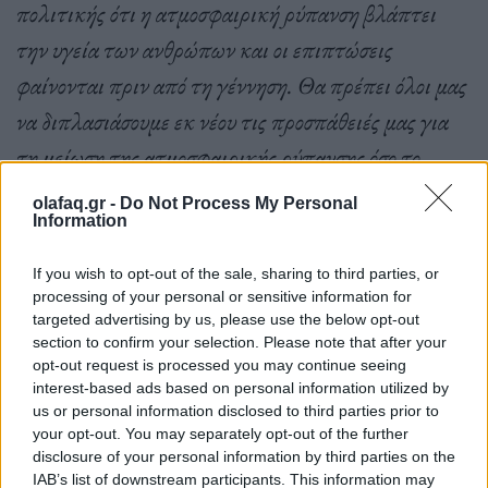
πολιτικής ότι η ατμοσφαιρική ρύπανση βλάπτει
την υγεία των ανθρώπων και οι επιπτώσεις
φαίνονται πριν από τη γέννηση. Θα πρέπει όλοι μας
να διπλασιάσουμε εκ νέου τις προσπάθειές μας για
τη μείωση της ατμοσφαιρικής ρύπανσης όσο το
δυνατόν γρηγορότερα και περισσότερο. Αυτό όχι
olafaq.gr -
Do Not Process My Personal
Information
μόνο θα βελτιώσει την υγεία των πληθυσμών και θα
μειώσει το κόστος που συνδέεται με τη θεραπεία
If you wish to opt-out of the sale, sharing to third parties, or
ασθενειών που προκαλούνται από την ατμοσφαιρική
processing of your personal or sensitive information for
targeted advertising by us, please use the below opt-out
ρύπανση, αλλά θα βοηθήσει και το περιβάλλον σε
section to confirm your selection. Please note that after your
μια εποχή που η κλιματική κρίση γίνεται όλο και
opt-out request is processed you may continue seeing
interest-based ads based on personal information utilized by
πιο εμφανής κάθε μέρα που περνάει»
.
us or personal information disclosed to third parties prior to
your opt-out. You may separately opt-out of the further
disclosure of your personal information by third parties on the
IAB’s list of downstream participants. This information may