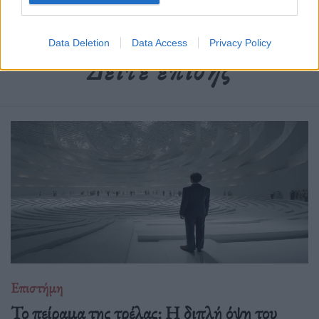
Data Deletion
Data Access
Privacy Policy
Δείτε επίσης
Επιστήμη
Το πείραμα της τρέλας: Η διπλή όψη του