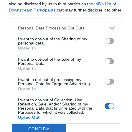
also be disclosed by us to third parties on the
IAB’s List of
Downstream Participants
that may further disclose it to other
third parties.
Πηγή: ΑΠΕ-ΜΠΕ
Personal Data Processing Opt Outs
I want to opt-out of the Sharing of my
Ακολουθήστε το OLAFAQ
personal data.
Opted In
στο Google News
I want to opt-out of the Sale of my
Personal Data.
Opted In
I want to opt-out of processing my
Personal Data for Targeted Advertising.
Opted In
Newsroom
I want to opt-out of Collection, Use,
Retention, Sale, and/or Sharing of my
Personal Data that Is Unrelated with the
Purposes for which it was collected.
Ετικέτες :
Εγκυμοσύνη
,
Εκπομπές Ρύπων
,
έμβρυο
,
Επιστημονική
Opted Out
Έρευνα
,
επιστημονική μελέτη
,
Παιδιά
,
περιβαλλοντική ρύπανση
.
CONFIRM