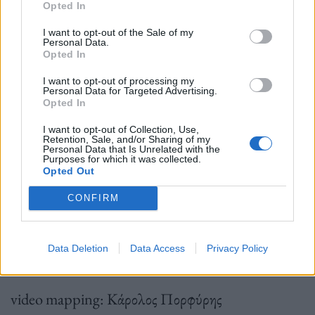
Opted In
I want to opt-out of the Sale of my
μεταφράσεις: Χριστίνα Μπάμπου-Παγκουρέλη /
Personal Data.
Opted In
Γιώργος Μπλάνας
I want to opt-out of processing my
Personal Data for Targeted Advertising.
Opted In
σκηνοθεσία: Αλέξανδρος Κοέν
I want to opt-out of Collection, Use,
Retention, Sale, and/or Sharing of my
Personal Data that Is Unrelated with the
Purposes for which it was collected.
Opted Out
μουσική: Γιώργος Πούλιος
CONFIRM
εικαστική επιμέλεια: Βασίλης Αποστολάτος
Data Deletion
Data Access
Privacy Policy
video mapping: Κάρολος Πορφύρης