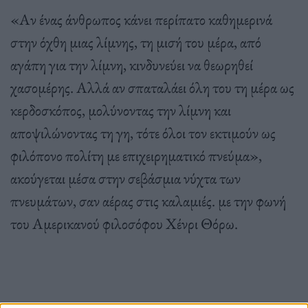
«Αν ένας άνθρωπος κάνει περίπατο καθημερινά
στην όχθη μιας λίμνης, τη μισή του μέρα, από
αγάπη για την λίμνη, κινδυνεύει να θεωρηθεί
χασομέρης. Αλλά αν σπαταλάει όλη του τη μέρα ως
κερδοσκόπος, μολύνοντας την λίμνη και
αποψιλώνοντας τη γη, τότε όλοι τον εκτιμούν ως
φιλόπονο πολίτη με επιχειρηματικό πνεύμα»,
ακούγεται μέσα στην σεβάσμια νύχτα των
πνευμάτων, σαν αέρας στις καλαμιές. με την φωνή
του Αμερικανού φιλοσόφου Χένρι Θόρω.