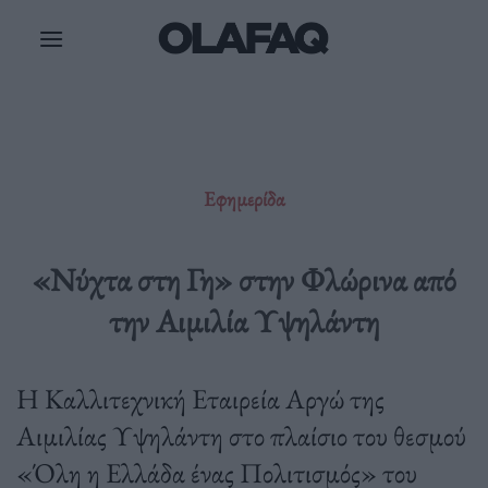
Μετάβαση
στο
περιεχόμενο
Εφημερίδα
«Νύχτα στη Γη» στην Φλώρινα από
την Αιμιλία Υψηλάντη
Η Καλλιτεχνική Εταιρεία Αργώ της
Αιμιλίας Υψηλάντη στο πλαίσιο του θεσμού
«Όλη η Ελλάδα ένας Πολιτισμός» του