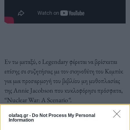
Εν τω μεταξύ, ο Legendary φέρεται να βρίσκεται
επίσης σε συζητήσεις με τον σκηνοθέτη του Κεμπέκ
για μια προσαρμογή του βιβλίου μη μυθοπλασίας
της Annie Jacobson που κυκλοφόρησε πρόσφατα,
“Nuclear War: A Scenario
“.
olafaq.gr -
Do Not Process My Personal
Information
Πηγή: Exclaim