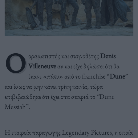
Ο
οραματιστής και σκηνοθέτης
Denis
Villeneuve
αν και είχε δηλώσει ότι θα
έκανε «
πίσω
» από το franchise “
Dune
”
και ίσως να μην κάνει τρίτη ταινία, τώρα
επιβεβαιώθηκε ότι έχει στα σκαριά το
“
Dune
Messiah”.
Η εταιρεία παραγωγής Legendary Pictures, η οποία