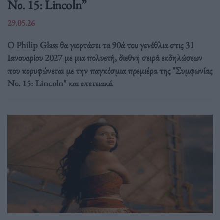
Νο. 15: Lincoln”
29.05.26
Ο Philip Glass θα γιορτάσει τα 90ά του γενέθλια στις 31
Ιανουαρίου 2027 με μια πολυετή, διεθνή σειρά εκδηλώσεων
που κορυφώνεται με την παγκόσμια πρεμιέρα της "Συμφωνίας
Νο. 15: Lincoln" και επετειακά