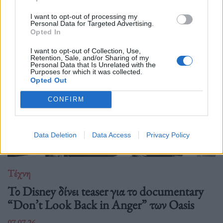
Δείτε επίσης
I want to opt-out of processing my
Personal Data for Targeted Advertising.
Opted In
I want to opt-out of Collection, Use,
Retention, Sale, and/or Sharing of my
Personal Data that Is Unrelated with the
Purposes for which it was collected.
Opted Out
CONFIRM
Data Deletion
Data Access
Privacy Policy
Τέχνη
Το Disney δίνει teaser για το documentary
“Don’t Look Back in Anger” των Oasis
07.07.26