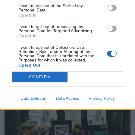
I want to opt-out of the Sale of my
Personal Data.
Opted In
I want to opt-out of processing my
Η έκθεση «The Crow Flies Part One» θα
Personal Data for Targeted Advertising.
Opted In
φιλοξενηθεί στην γκαλερί Tin Man Art το
I want to opt-out of Collection, Use,
διάστημα 6 με 10 Σεπτεμβρίου και θα ακολουθήσει
Retention, Sale, and/or Sharing of my
Personal Data that Is Unrelated with the
το δεύτερο μέρος το οποίο προγραμματίζεται να
Purposes for which it was collected.
Opted Out
παρουσιαστεί το διάστημα 6 με 10 Δεκεμβρίου.
CONFIRM
Data Deletion
Data Access
Privacy Policy