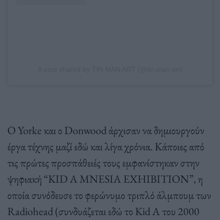
A post shared by TIN MAN ART (@tin.man.art)
Ο Yorke και ο Donwood άρχισαν να δημιουργούν
έργα τέχνης μαζί εδώ και λίγα χρόνια. Κάποιες από
τις πρώτες προσπάθειές τους εμφανίστηκαν στην
ψηφιακή “KID A MNESIA EXHIBITION”, η
οποία συνόδευσε το φερώνυμο τριπλό άλμπουμ των
Radiohead (συνδυάζεται εδώ το Kid A του 2000