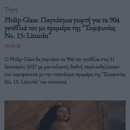
Τέχνη
Philip Glass: Παγκόσμια γιορτή για τα 90ά
γενέθλιά του με πρεμιέρα της “Συμφωνίας
Νο. 15: Lincoln”
29.05.26
Ο Philip Glass θα γιορτάσει τα 90ά του γενέθλια στις 31
Ιανουαρίου 2027 με μια πολυετή, διεθνή σειρά εκδηλώσεων
που κορυφώνεται με την παγκόσμια πρεμιέρα της "Συμφωνίας
Νο. 15: Lincoln" και επετειακά