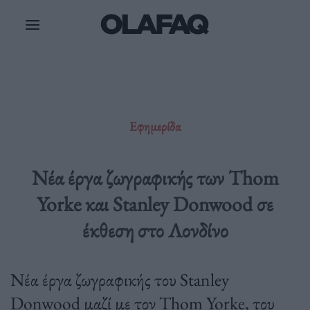
Μετάβαση
στο
περιεχόμενο
Εφημερίδα
Nέα έργα ζωγραφικής των Thom
Yorke και Stanley Donwood σε
έκθεση στο Λονδίνο
Νέα έργα ζωγραφικής του Stanley
Donwood μαζί με τον Thom Yorke, του