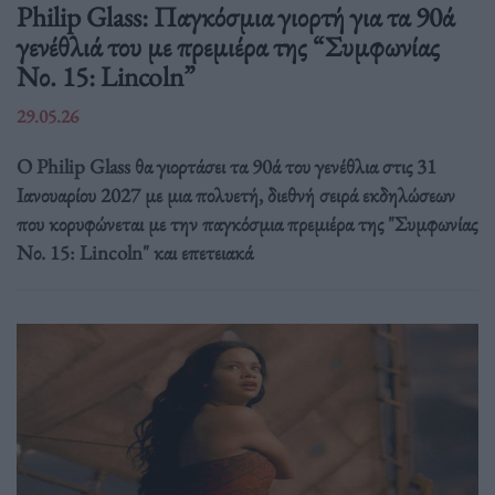
Philip Glass: Παγκόσμια γιορτή για τα 90ά
γενέθλιά του με πρεμιέρα της “Συμφωνίας
Νο. 15: Lincoln”
29.05.26
Ο Philip Glass θα γιορτάσει τα 90ά του γενέθλια στις 31
Ιανουαρίου 2027 με μια πολυετή, διεθνή σειρά εκδηλώσεων
που κορυφώνεται με την παγκόσμια πρεμιέρα της "Συμφωνίας
Νο. 15: Lincoln" και επετειακά