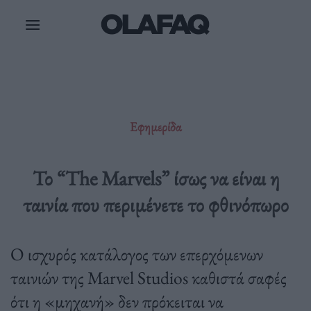
Μετάβαση
στο
περιεχόμενο
Εφημερίδα
Το “The Marvels” ίσως να είναι η
ταινία που περιμένετε το φθινόπωρο
Ο ισχυρός κατάλογος των επερχόμενων
ταινιών της Marvel Studios καθιστά σαφές
ότι η «μηχανή» δεν πρόκειται να