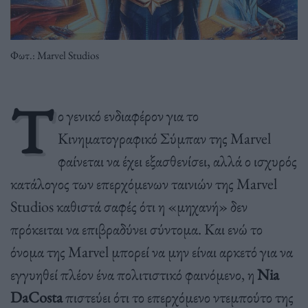
Φωτ.: Marvel Studios
Τ
ο γενικό ενδιαφέρον για το
Κινηματογραφικό Σύμπαν της Marvel
φαίνεται να έχει εξασθενίσει, αλλά ο ισχυρός
κατάλογος των επερχόμενων ταινιών της Marvel
Studios καθιστά σαφές ότι η «μηχανή» δεν
πρόκειται να επιβραδύνει σύντομα. Και ενώ το
όνομα της Marvel μπορεί να μην είναι αρκετό για να
εγγυηθεί πλέον ένα πολιτιστικό φαινόμενο, η
Nia
DaCosta
πιστεύει ότι το επερχόμενο ντεμπούτο της