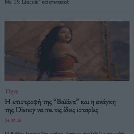
Νο. 15: Lincoln" και επετειακά
Τέχνη
Η επιστροφή της “Βαϊάνα” και η ανάγκη
της Disney να πει τις ίδιες ιστορίες
24.03.26
Η Βαϊάνα έρχεται live-action, ώστε να συνδεθεί με τον μύθο