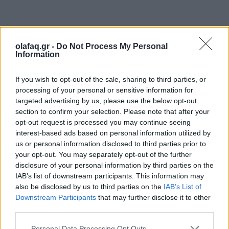
olafaq.gr -
Do Not Process My Personal
Information
Το «
The Marvels
» πρόκειται να κάνει πρεμιέρα
στους κινηματογράφους την Παρασκευή 10
If you wish to opt-out of the sale, sharing to third parties, or
Νοεμβρίου.
processing of your personal or sensitive information for
targeted advertising by us, please use the below opt-out
section to confirm your selection. Please note that after your
opt-out request is processed you may continue seeing
interest-based ads based on personal information utilized by
Πηγή: ΑΠΕ-ΜΠΕ
us or personal information disclosed to third parties prior to
your opt-out. You may separately opt-out of the further
disclosure of your personal information by third parties on the
IAB’s list of downstream participants. This information may
also be disclosed by us to third parties on the
IAB’s List of
Downstream Participants
that may further disclose it to other
Ακολουθήστε το OLAFAQ
third parties.
στο Google News
Personal Data Processing Opt Outs