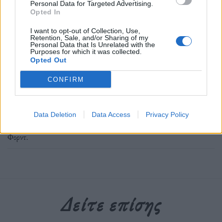
Ακολουθήστε το OLAFAQ
Personal Data for Targeted Advertising.
Opted In
στο Google News
I want to opt-out of Collection, Use,
Retention, Sale, and/or Sharing of my
Personal Data that Is Unrelated with the
Purposes for which it was collected.
Opted Out
CONFIRM
Newsroom
Data Deletion
Data Access
Privacy Policy
Ετικέτες :
Indiana Jones
,
Ιντιάνα Τζόουνς
,
Στίβεν Σπίλμπεργκ
,
Χάρισον
Φορντ
.
Δείτε επίσης