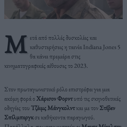
Μ
ετά από πολλές δυσκολίες και
καθυστερήσεις η ταινία Indiana Jones 5
θα κάνει πρεμιέρα στις
κινηματογραφικές αίθουσες το 2023.
Στον πρωταγωνιστικό ρόλο επιστρέφει για μια
ακόμη φορά ο
Χάρισον Φορντ
υπό τις σκηνοθετικές
οδηγίες του
Τζέιμς Μάνγκολντ
και με τον
Στίβεν
Σπίλμπεργκ
σε καθήκοντα παραγωγού.
Παράλληλα, πρωταγωνιστούν οι
Μαντς Μίκελσεν
,