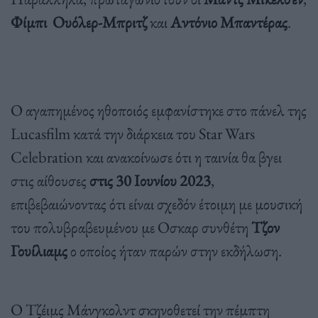
Φίμπι Ουόλερ-Μπριτζ
και
Αντόνιο Μπαντέρας
.
Ο αγαπημένος ηθοποιός εμφανίστηκε στο πάνελ της
Lucasfilm κατά την διάρκεια του Star Wars
Celebration και ανακοίνωσε ότι η ταινία θα βγει
στις αίθουσες
στις 30 Ιουνίου 2023
,
επιβεβαιώνοντας ότι είναι σχεδόν έτοιμη με μουσική
του πολυβραβευμένου με Οσκαρ συνθέτη
Τζον
Γουίλιαμς
ο οποίος ήταν παρών στην εκδήλωση.
Ο Τζέιμς Μάνγκολντ σκηνοθετεί την πέμπτη