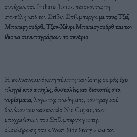
συνέχεια του Indiana Jones, παίρνοντας τη
σκυτάλη από τον Στίβεν Σπίλμπεργκ
με τους Τζεζ
Μπατεργουόρθ, Τζον-Χένρι Μπατεργουόρθ και τον
ίδιο να συνυπογράφουν το σενάριο
.
Η πολυαναμενόμενη πέμπτη ταινία της σειράς
έχει
πληγεί από ατυχίες, δυσκολίες και διακοπές στα
γυρίσματα
, λόγω της πανδημίας, του τραγικού
θανάτου του κασκαντέρ Nic Cupac, των
υποχρεώσεων του Σπίλμπεργκ για την
ολοκλήρωση του «West Side Story» και τον