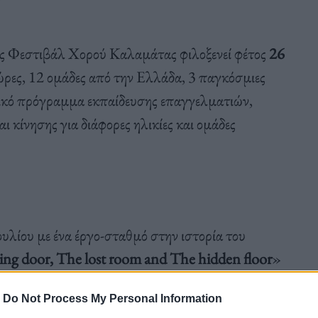
ές Φεστιβάλ Χορού Καλαμάτας φιλοξενεί φέτος
26
χώρες, 12 ομάδες από την Ελλάδα, 3 παγκόσμιες
τικό πρόγραμμα εκπαίδευσης επαγγελματιών,
 κίνησης για διάφορες ηλικίες και ομάδες
ουλίου με ένα έργο-σταθμό στην ιστορία του
 door, The lost room and The hidden floor
»
ο αποτέλεσμα νέας επεξεργασίας τριών έργων που
-
Do Not Process My Personal Information
rlands Dans Theatre
.