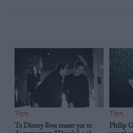
Τέχνη
Τέχνη
Το Disney δίνει teaser για το
Philip 
documentary “Don’t Look
γιορτή γ