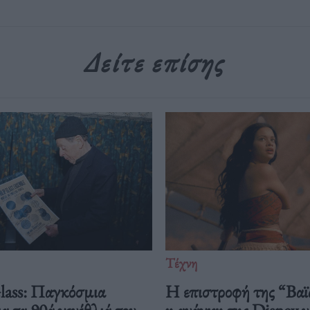
Δείτε επίσης
Τέχνη
Glass: Παγκόσμια
Η επιστροφή της “Βαϊ
ια τα 90ά γενέθλιά του
η ανάγκη της Disney να