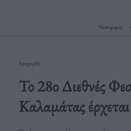
Μετάβαση
στο
περιεχόμενο
Newspaper
Εφημερίδα
Το 28ο Διεθνές Φε
Καλαμάτας έρχεται 