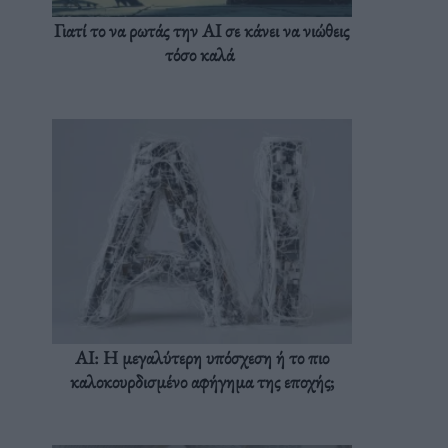
Γιατί το να ρωτάς την AI σε κάνει να νιώθεις
τόσο καλά
AI: Η μεγαλύτερη υπόσχεση ή το πιο
καλοκουρδισμένο αφήγημα της εποχής;