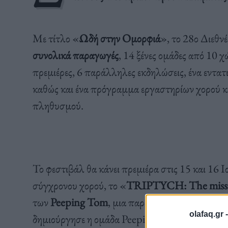
Με τίτλο «
Ωδή στην Ομορφιά
», το 28ο Διεθν
συνολικά παραγωγές
, 14 ξένες ομάδες από 10 
πρεμιέρες, 6 παράλληλες εκδηλώσεις, ένα εντα
καθώς και ένα πρόγραμμα εργαστηρίων χορού και
πληθυσμού.
Το φεστιβάλ θα κάνει πρεμιέρα στις 15 και 16 Ι
σύγχρονου χορού, το «
TRIPTYCH: The missing
των
Peeping Tom
, μια παράσταση που είναι τ
olafaq.gr 
δημιούργησε η ομάδα Peeping Tom για το
Nede