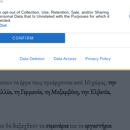
In
σεις της κεντρικής πλατείας της Καλαμάτας
.
o opt-out of Collection, Use, Retention, Sale, and/or Sharing
ersonal Data that Is Unrelated with the Purposes for which it
lected.
Out
 που συνδυάζουν διαφορετικά είδη, από
σύγχρονο
CONFIRM
αι
krump
.
Data Deletion
Data Access
Privacy Policy
άσουν τα έργα τους προέρχονται από 10 χώρες,
την
αλλία, τη Γερμανία, τη Μοζαμβίκη, την Ελβετία,
ου θα διεξαχθούν τα
σεμινάρια
και τα
εργαστήρια