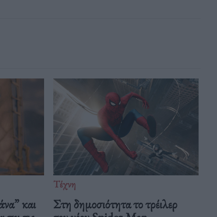
Τέχνη
άνα” και
Στη δημοσιότητα το τρέιλερ
 πει τις
του νέου Spider-Man