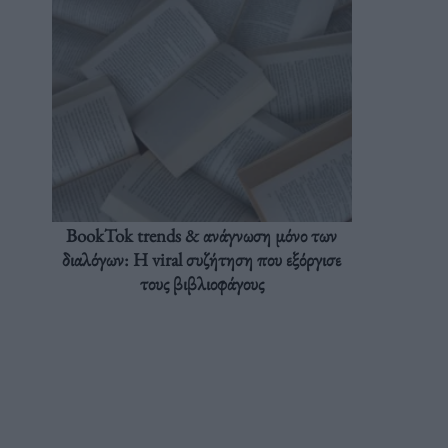
BookTok trends & ανάγνωση μόνο των
διαλόγων: Η viral συζήτηση που εξόργισε
τους βιβλιοφάγους