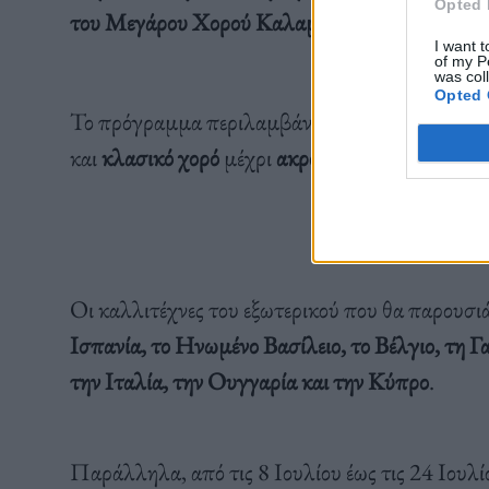
Opted 
του Μεγάρου Χορού Καλαμάτας
και οι
παραστά
I want t
of my P
was col
Opted 
Το πρόγραμμα περιλαμβάνει παραστάσεις χορού
και
κλασικό χορό
μέχρι
ακροβατικά
,
breaking
κ
Οι καλλιτέχνες του εξωτερικού που θα παρουσι
Ισπανία, το Ηνωμένο Βασίλειο, το Βέλγιο, τη Γ
την Ιταλία, την Ουγγαρία και την Κύπρο
.
Παράλληλα, από τις 8 Ιουλίου έως τις 24 Ιουλί