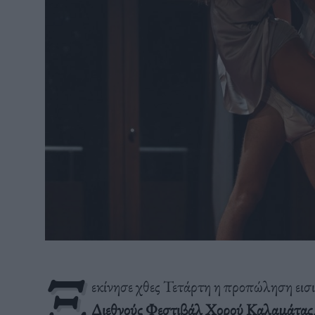
Ξ
εκίνησε χθες Τετάρτη η προπώληση εισι
Διεθνούς Φεστιβάλ Χορού Καλαμάτας