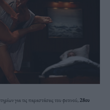
τηρίων για τις παραστάσεις του φετινού,
28ου
.