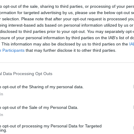
to opt-out of the sale, sharing to third parties, or processing of your per
formation for targeted advertising by us, please use the below opt-out s
hbours
», η πρώτη διεθνής συμπαραγωγή του
r selection. Please note that after your opt-out request is processed y
eing interest-based ads based on personal information utilized by us or
ργανισμούς του σύγχρονου χορού παγκοσμίως, το
disclosed to third parties prior to your opt-out. You may separately opt-
γραφήθηκε από τους
Rauf «RubberLegz» Yasit
losure of your personal information by third parties on the IAB’s list of
. This information may also be disclosed by us to third parties on the
IA
 Forsythe
και με ζωντανή μουσική από τον συνθέτη
Participants
that may further disclose it to other third parties.
 Μάρτιο του 2022, ενώ μετά την Καλαμάτα θα
l Data Processing Opt Outs
o opt-out of the Sharing of my personal data.
In
o opt-out of the Sale of my Personal Data.
βάλ θα πραγματοποιηθεί
από τις 15 έως τις 24
In
αραστάσεις της Κεντρικής Σκηνής του Μεγάρου
to opt-out of processing my Personal Data for Targeted
ραγωγές στο Black Box
, την
Εναλλακτική Σκηνή
ing.