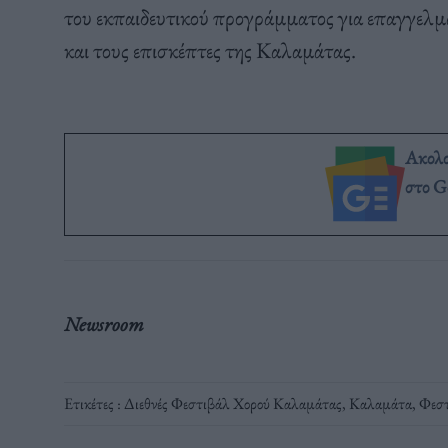
του εκπαιδευτικού προγράμματος για επαγγελματί
και τους επισκέπτες της Καλαμάτας.
Ακολ
στο G
Newsroom
Ετικέτες :
Διεθνές Φεστιβάλ Χορού Καλαμάτας
,
Καλαμάτα
,
Φεστ