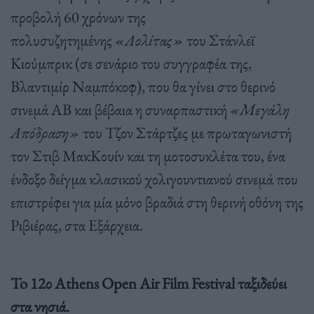
προβολή 60 χρόνων της
πολυσυζητημένης
«Λολίτας»
του Στάνλεϊ
Κιούμπρικ (σε σενάριο του συγγραφέα της,
Βλαντιμίρ Ναμπόκοφ), που θα γίνει στο θερινό
σινεμά ΑΒ και βέβαια η συναρπαστική
«Μεγάλη
Απόδραση»
του Τζον Στάρτζες με πρωταγωνιστή
τον Στιβ ΜακΚουίν και τη μοτοσυκλέτα του, ένα
ένδοξο δείγμα κλασικού χολιγουντιανού σινεμά που
επιστρέφει για μία μόνο βραδιά στη θερινή οθόνη της
Ριβιέρας, στα Εξάρχεια.
To 12ο Athens Open Air Film Festival ταξιδεύει
στα νησιά.