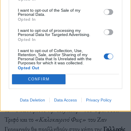
I want to opt-out of the Sale of my
Personal Data.
Opted In
I want to opt-out of processing my
Personal Data for Targeted Advertising.
Opted In
I want to opt-out of Collection, Use,
Retention, Sale, and/or Sharing of my
Personal Data that Is Unrelated with the
Purposes for which it was collected.
Opted Out
CONFIRM
Η
«Μεγάλη Χίμαιρα»
του Ζαν Ρενουάρ,
οι «Ομπρέλες του Χερβούργου» του Ζακ Ντεμί,
Data Deletion
Data Access
Privacy Policy
το
«Οπωσδήποτε την Κυριακή» τ
ου Φρανσουά
Τριφό και το
«Καλοκαιρινό Φως»
του Ζαν
Γκρεμιγιόν θα προβληθούν στον κήπο της
Γαλλικής