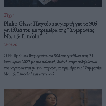
Τέχνη
Philip Glass: Παγκόσμια γιορτή για τα 90ά
γενέθλιά του με πρεμιέρα της “Συμφωνίας
Νο. 15: Lincoln”
29.05.26
Ο Philip Glass θα γιορτάσει τα 90ά του γενέθλια στις 31
Ιανουαρίου 2027 με μια πολυετή, διεθνή σειρά εκδηλώσεων
που κορυφώνεται με την παγκόσμια πρεμιέρα της "Συμφωνίας
Νο. 15: Lincoln" και επετειακά