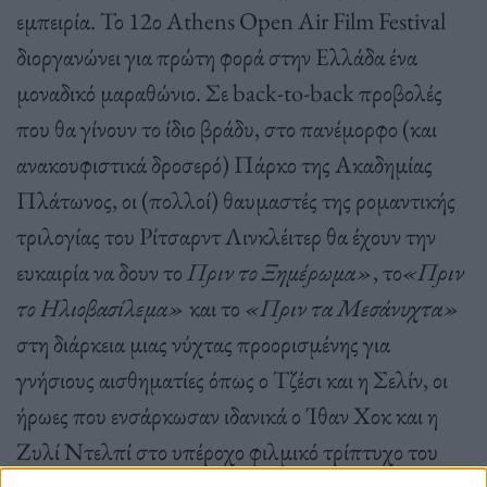
εμπειρία. Το 12ο Athens Open Air Film Festival
διοργανώνει για πρώτη φορά στην Ελλάδα ένα
μοναδικό μαραθώνιο. Σε back-to-back προβολές
που θα γίνουν το ίδιο βράδυ, στο πανέμορφο (και
ανακουφιστικά δροσερό) Πάρκο της Ακαδημίας
Πλάτωνος, οι (πολλοί) θαυμαστές της ρομαντικής
τριλογίας του Ρίτσαρντ Λινκλέιτερ θα έχουν την
ευκαιρία να δουν το
Πριν το Ξημέρωμα»
, το
«Πριν
το Ηλιοβασίλεμα»
και το
«
Πριν τα Μεσάνυχτα»
στη διάρκεια μιας νύχτας προορισμένης για
γνήσιους αισθηματίες όπως ο Τζέσι και η Σελίν, οι
ήρωες που ενσάρκωσαν ιδανικά ο Ίθαν Χοκ και η
Ζυλί Ντελπί στο υπέροχο φιλμικό τρίπτυχο του
Λινκλέιτερ.