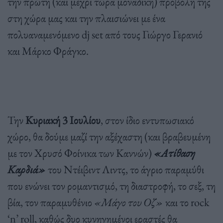
την πρώτη (και μέχρι τώρα μοναδική) προβολή της
στη χώρα μας και την πλαισιώνει με ένα
πολυαναμενόμενο dj set από τους Γιώργο Γερανιό
και Μάρκο Φράγκο.
Την
Κυριακή 3 Ιουλίου
, στον ίδιο εντυπωσιακό
χώρο, θα δούμε μαζί την αξέχαστη (και βραβευμένη
με τον Χρυσό Φοίνικα των Καννών)
«
Ατίθαση
Καρδιά»
του Ντέιβιντ Λιντς, το άγριο παραμύθι
που ενώνει τον ρομαντισμό, τη διαστροφή, το σεξ, τη
βία, τον παραμυθένιο
«Μάγο του Οζ»
και το rock
‘n’ roll, καθώς δυο κυνηγημένοι εραστές θα