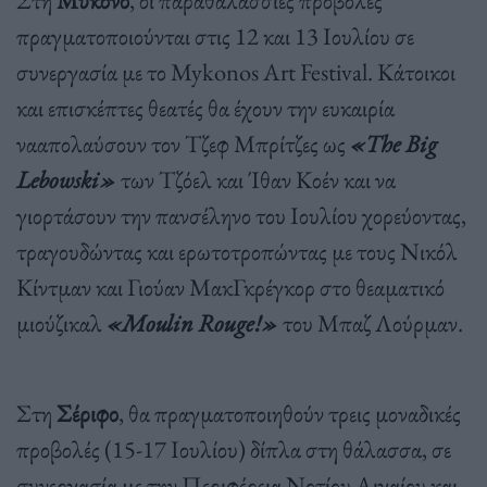
πραγματοποιούνται στις 12 και 13 Ιουλίου σε
συνεργασία με το Mykonos Art Festival. Κάτοικοι
και επισκέπτες θεατές θα έχουν την ευκαιρία
νααπολαύσουν τον Τζεφ Μπρίτζες ως
«The Big
Lebowski»
των Τζόελ και Ίθαν Κοέν και να
γιορτάσουν την πανσέληνο του Ιουλίου χορεύοντας,
τραγουδώντας και ερωτοτροπώντας με τους Νικόλ
Κίντμαν και Γιούαν ΜακΓκρέγκορ στο θεαματικό
μιούζικαλ
«Moulin Rouge!»
του Μπαζ Λούρμαν.
Στη
Σέριφο
, θα πραγματοποιηθούν τρεις μοναδικές
προβολές (15-17 Ιουλίου) δίπλα στη θάλασσα, σε
συνεργασία με την Περιφέρεια Νοτίου Αιγαίου και