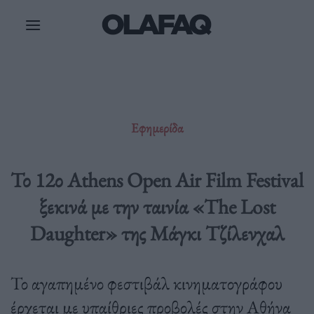
Μετάβαση
στο
περιεχόμενο
Εφημερίδα
Το 12ο Athens Open Air Film Festival
ξεκινά με την ταινία «The Lost
Daughter» της Μάγκι Τζίλενχαλ
Το αγαπημένο φεστιβάλ κινηματογράφου
έρχεται με υπαίθριες προβολές στην Αθήνα