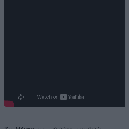
Στη
Μύκονο
, οι παραθαλάσσιες προβολές