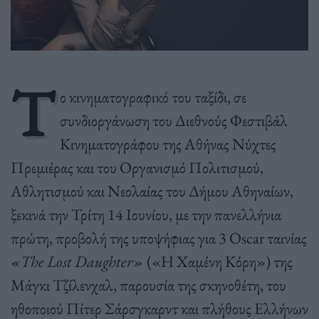
Τ
ο κινηματογραφικό του ταξίδι, σε
συνδιοργάνωση του Διεθνούς Φεστιβάλ
Κινηματογράφου της Αθήνας Νύχτες
Πρεμιέρας και του Οργανισμό Πολιτισμού,
Αθλητισμού και Νεολαίας του Δήμου Αθηναίων,
ξεκινά την Τρίτη 14 Ιουνίου, με την πανελλήνια
πρώτη,
προβολή της υποψήφιας για 3 Oscar ταινίας
«The Lost Daughter»
(«Η Χαμένη Κόρη») της
Μάγκι Τζίλενχαλ
, παρουσία της σκηνοθέτη, του
ηθοποιού Πίτερ Σάρσγκαρντ και πλήθους Ελλήνων