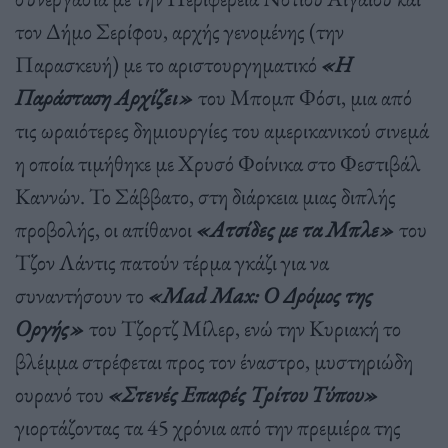
τον Δήμο Σερίφου, αρχής γενομένης (την
Παρασκευή) με το αριστουργηματικό
«Η
Παράσταση Αρχίζει»
του Μπομπ Φόσι, μια από
τις ωραιότερες δημιουργίες του αμερικανικού σινεμά
η οποία τιμήθηκε με Χρυσό Φοίνικα στο Φεστιβάλ
Καννών. Το Σάββατο, στη διάρκεια μιας διπλής
προβολής, οι απίθανοι
«Ατσίδες με τα Μπλε»
του
Τζον Λάντις πατούν τέρμα γκάζι για να
συναντήσουν το
«Mad Max: Ο Δρόμος της
Οργής»
του Τζορτζ Μίλερ, ενώ την Κυριακή το
βλέμμα στρέφεται προς τον έναστρο, μυστηριώδη
ουρανό του
«Στενές Επαφές Τρίτου Τύπου»
γιορτάζοντας τα 45 χρόνια από την πρεμιέρα της