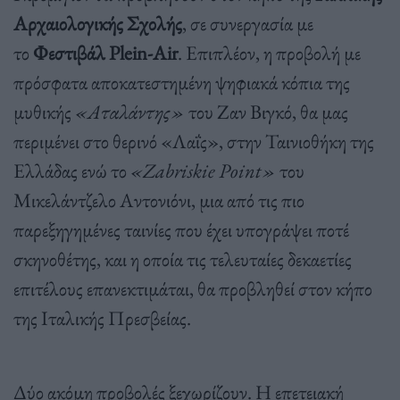
Αρχαιολογικής Σχολής
, σε συνεργασία με
το
Φεστιβάλ Plein-Air
. Επιπλέον,
η προβολή με
πρόσφατα αποκατεστημένη ψηφιακά κόπια της
μυθικής
«Αταλάντης»
του Ζαν Βιγκό, θα μας
περιμένει στο θερινό «Λαΐς», στην Ταινιοθήκη της
Ελλάδας ενώ τ
ο
«Zabriskie Point»
του
Μικελάντζελο Αντονιόνι, μια από τις πιο
παρεξηγημένες ταινίες που έχει υπογράψει ποτέ
σκηνοθέτης, και η οποία τις τελευταίες δεκαετίες
επιτέλους επανεκτιμάται, θα προβληθεί στον κήπο
της Ιταλικής Πρεσβείας.
Δύο ακόμη προβολές ξεχωρίζουν.
Η επετειακή