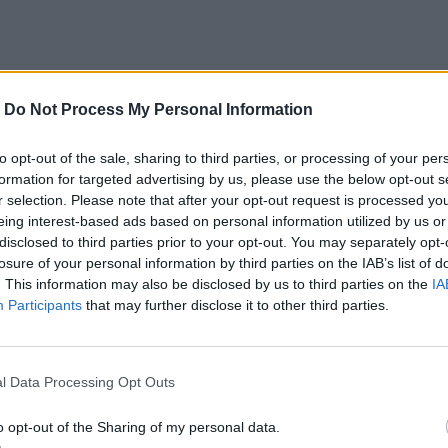
ακρηγορία. Ο 80χρονος πλέον Μάρτιν Σκορσέζε
-
Do Not Process My Personal Information
 δικό του γοητευτικό τρόπο να αφηγείται και κυρίως
to opt-out of the sale, sharing to third parties, or processing of your per
υ αφορά τα θεμέλια και τα υλικά με τα οποία
formation for targeted advertising by us, please use the below opt-out s
r selection. Please note that after your opt-out request is processed y
ατος από την Άγρια Δύση στον 20ο αιώνα, στον
eing interest-based ads based on personal information utilized by us or
. Την αιματηρή ενηλικίωση μίας τεράστιας χώρας,
disclosed to third parties prior to your opt-out. You may separately opt-
losure of your personal information by third parties on the IAB’s list of
 εξαπλώνει μέχρι και σήμερα την αρπαχτική φύση
. This information may also be disclosed by us to third parties on the
IA
ην πείρα του και τα χρόνια που κουβαλά, δεν θα
Participants
that may further disclose it to other third parties.
 ταυτόχρονα να καταγγείλει την καθοδηγούμενη
ους» ιστορικούς. Και βεβαίως θα χρειαστεί 3,5
l Data Processing Opt Outs
ών, γιατί πέρα από το μέγεθος και την εμβέλεια
o opt-out of the Sharing of my personal data.
 σκηνοθετική ικανότητά του, τους κώδικες και την