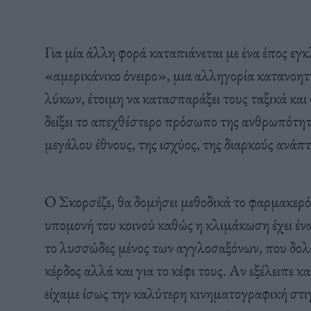
Για μία άλλη φορά καταπιάνεται με ένα έπος εγκ
«αμερικάνικο όνειρο», μια αλληγορία κατανοητή
λύκων, έτοιμη να κατασπαράξει τους ταξικά και
δείξει το απεχθέστερο πρόσωπο της ανθρωπότητ
μεγάλου έθνους, της ισχύος, της διαρκούς ανάπτ
Ο Σκορσέζε, θα δομήσει μεθοδικά το φαρμακερό 
υπομονή του κοινού καθώς η κλιμάκωση έχει έναν
το λυσσώδες μένος των αγγλοσαξόνων, που δολο
κέρδος αλλά και για το κέφι τους. Αν εξέλειπε και
είχαμε ίσως την καλύτερη κινηματογραφική στιγ