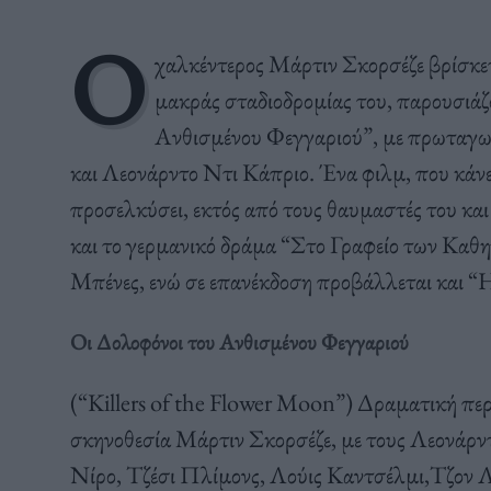
Ο
χαλκέντερος Μάρτιν Σκορσέζε βρίσκετα
μακράς σταδιοδρομίας του, παρουσιάζο
Ανθισμένου Φεγγαριού”, με πρωταγω
και Λεονάρντο Ντι Κάπριο. Ένα φιλμ, που κάνε
προσελκύσει, εκτός από τους θαυμαστές του και 
και το γερμανικό δράμα “Στο Γραφείο των Καθη
Μπένες, ενώ σε επανέκδοση προβάλλεται και “Η
Οι Δολοφόνοι του Ανθισμένου Φεγγαριού
(“Killers of the Flower Moon”) Δραματική περ
σκηνοθεσία Μάρτιν Σκορσέζε, με τους Λεονάρν
Νίρο, Τζέσι Πλίμονς, Λούις Καντσέλμι,Τζον Λ