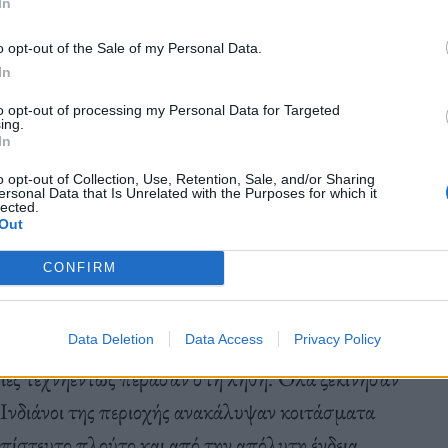
In
Αμερικής.
o opt-out of the Sale of my Personal Data.
In
, το οποίο συνέγραψε με τον Έρικ Ροθ, από το
to opt-out of processing my Personal Data for Targeted
ing.
ύπτει, για μια ακόμη φορά, τις ντροπιαστικές όσο
In
τες, λευκούς Αμερικάνους και θύματα τους
o opt-out of Collection, Use, Retention, Sale, and/or Sharing
ersonal Data that Is Unrelated with the Purposes for which it
lected.
Out
CONFIRM
ιών που έγιναν στην επαρχία Όσεϊτζ της
Data Deletion
Data Access
Privacy Policy
οίες τεχνηέντως πέρασαν στη λήθη. Όλα ξεκίνησαν
ι Ινδιάνοι της περιοχής ανακάλυψαν κοιτάσματα
πίστευτο πλούτο και από την απόλυτη ένδεια