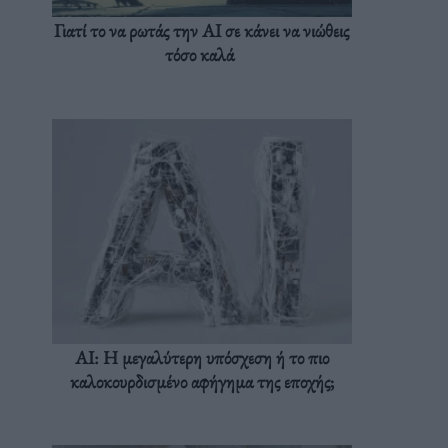
Γιατί το να ρωτάς την AI σε κάνει να νιώθεις
τόσο καλά
AI: Η μεγαλύτερη υπόσχεση ή το πιο
καλοκουρδισμένο αφήγημα της εποχής;