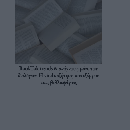
BookTok trends & ανάγνωση μόνο των
διαλόγων: Η viral συζήτηση που εξόργισε
τους βιβλιοφάγους