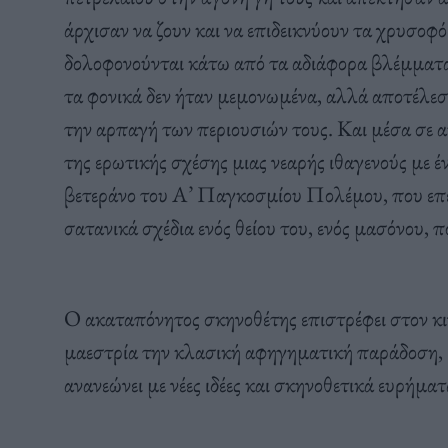
άρχισαν να ζουν και να επιδεικνύουν τα χρυσοφ
δολοφονούνται κάτω από τα αδιάφορα βλέμματ
τα φονικά δεν ήταν μεμονωμένα, αλλά αποτέλεσμ
την αρπαγή των περιουσιών τους. Και μέσα σε αυ
της ερωτικής σχέσης μιας νεαρής ιθαγενούς με 
βετεράνο του Α’ Παγκοσμίου Πολέμου, που επέσ
σατανικά σχέδια ενός θείου του, ενός μασόνου,
Ο ακαταπόνητος σκηνοθέτης επιστρέφει στον κ
μαεστρία την κλασική αφηγηματική παράδοση, μ
ανανεώνει με νέες ιδέες και σκηνοθετικά ευρήματ