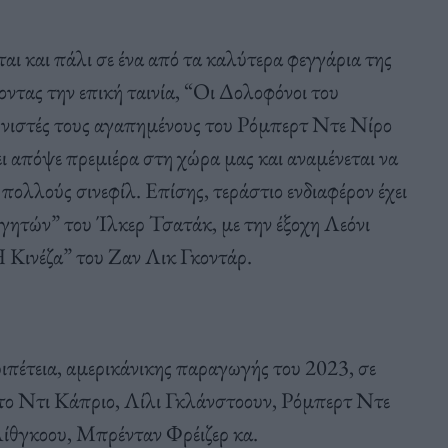
ι και πάλι σε ένα από τα καλύτερα φεγγάρια της
ντας την επική ταινία, “Οι Δολοφόνοι του
νιστές τους αγαπημένους του Ρόμπερτ Ντε Νίρο
ι απόψε πρεμιέρα στη χώρα μας και αναμένεται να
πολλούς σινεφίλ. Επίσης, τεράστιο ενδιαφέρον έχει
γητών” του Ίλκερ Τσατάκ, με την έξοχη Λεόνι
 Κινέζα” του Ζαν Λικ Γκοντάρ.
ιπέτεια, αμερικάνικης παραγωγής του 2023, σε
το Ντι Κάπριο, Λίλι Γκλάνστοουν, Ρόμπερτ Ντε
ίθγκοου, Μπρένταν Φρέιζερ κα.