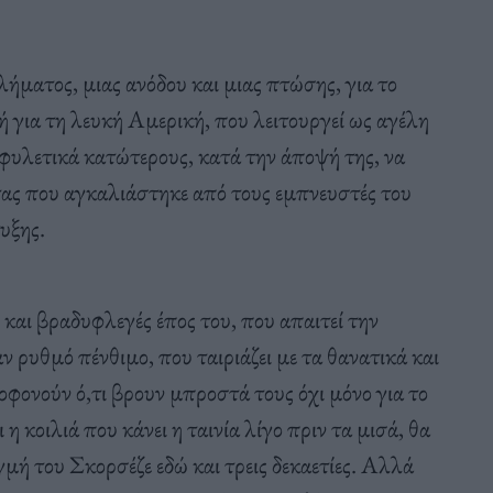
λήματος, μιας ανόδου και μιας πτώσης, για το
 για τη λευκή Αμερική, που λειτουργεί ως αγέλη
 φυλετικά κατώτερους, κατά την άποψή της, να
ας που αγκαλιάστηκε από τους εμπνευστές του
υξης.
και βραδυφλεγές έπος του, που απαιτεί την
 ρυθμό πένθιμο, που ταιριάζει με τα θανατικά και
φονούν ό,τι βρουν μπροστά τους όχι μόνο για το
 η κοιλιά που κάνει η ταινία λίγο πριν τα μισά, θα
μή του Σκορσέζε εδώ και τρεις δεκαετίες. Αλλά