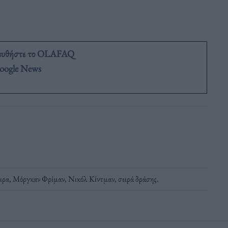
ουθήστε το OLAFAQ
oogle News
ιρα
,
Μόργκαν Φρίμαν
,
Νικόλ Κίντμαν
,
σειρά δράσης
.