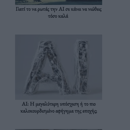
Γιατί το να ρωτάς την AI σε κάνει να νιώθεις
τόσο καλά
AI: Η μεγαλύτερη υπόσχεση ή το πιο
καλοκουρδισμένο αφήγημα της εποχής;