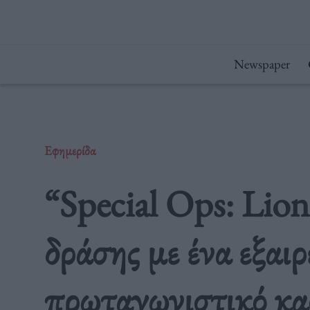
Μετάβαση
στο
περιεχόμενο
Newspaper
Εφημερίδα
“Special Ops: Lion
δράσης με ένα εξαιρ
πρωταγωνιστικό κα