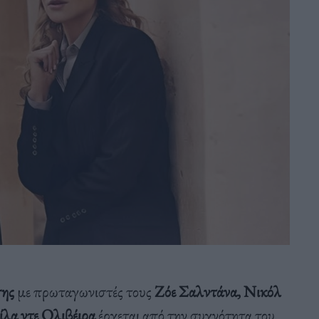
σης
με πρωταγωνιστές τους
Ζόε Σαλντάνα, Νικόλ
λα ντε Ολιβέιρα
έρχεται από την συχνότητα του