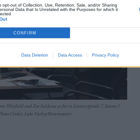
o opt-out of Collection, Use, Retention, Sale, and/or Sharing
ersonal Data that Is Unrelated with the Purposes for which it
lected.
Out
CONFIRM
Data Deletion
Data Access
Privacy Policy
Westfield and Zoe Saldana as Joe in Lioness episode 7, Season 1
Photo Credit: Luke Varley/Paramount+