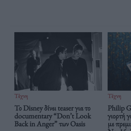
Τέχνη
Τέχνη
Το Disney δίνει teaser για το
Philip 
documentary “Don’t Look
γιορτή γ
Back in Anger” των Oasis
με πρεμ