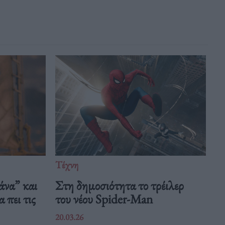
Τέχνη
άνα” και
Στη δημοσιότητα το τρέιλερ
 πει τις
του νέου Spider-Man
20.03.26