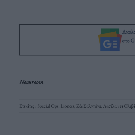
Ακολ
στο G
Newsroom
Ετικέτες :
Special Ops: Lioness
,
Ζόε Σαλντάνα
,
Λασίλα ντε Ολιβέ