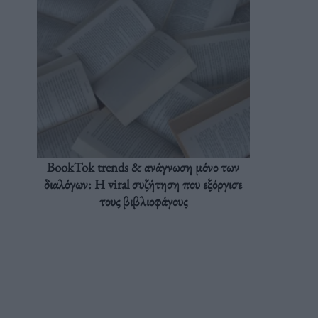
BookTok trends & ανάγνωση μόνο των
διαλόγων: Η viral συζήτηση που εξόργισε
τους βιβλιοφάγους