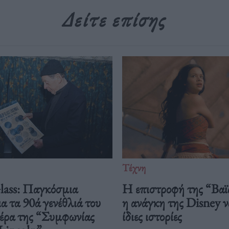
Δείτε επίσης
Τέχνη
Glass: Παγκόσμια
Η επιστροφή της “Βαϊ
ια τα 90ά γενέθλιά του
η ανάγκη της Disney να
ιέρα της “Συμφωνίας
ίδιες ιστορίες