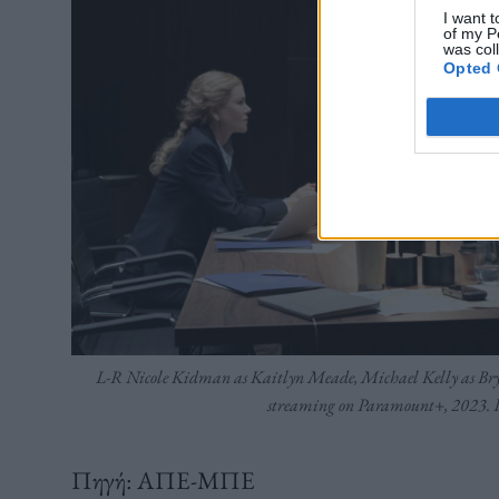
I want t
of my P
was col
Opted 
L-R Nicole Kidman as Kaitlyn Meade, Michael Kelly as Bryon 
streaming on Paramount+, 2023. 
Πηγή: ΑΠΕ-ΜΠΕ