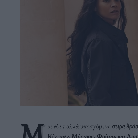
Μ
ια νέα πολλά υποσχόμενη
σειρά δρά
Κίντμαν, Μόργκαν Φρίμαν και Λασί