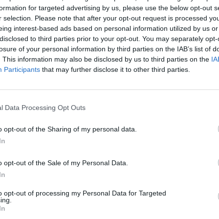
formation for targeted advertising by us, please use the below opt-out s
r selection. Please note that after your opt-out request is processed y
eing interest-based ads based on personal information utilized by us or
αξύ άλλων οι εκτελεστικοί παραγωγοί της σειράς
disclosed to third parties prior to your opt-out. You may separately opt-
ερ και Ρόναλντ Μπερκλ.
losure of your personal information by third parties on the IAB’s list of
. This information may also be disclosed by us to third parties on the
IA
Participants
that may further disclose it to other third parties.
l Data Processing Opt Outs
ness” θα κάνει πρεμιέρα στο Paramount+ την
o opt-out of the Sharing of my personal data.
In
o opt-out of the Sale of my Personal Data.
In
to opt-out of processing my Personal Data for Targeted
ing.
In