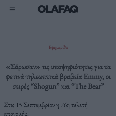
Μετάβαση
στο
περιεχόμενο
Εφημερίδα
«Σάρωσαν» τις υποψηφιότητες για τα
φετινά τηλεωπτικά βραβεία Emmy, οι
σειρές “Shogun” και “The Bear”
Στις 15 Σεπτεμβρίου η 76η τελετή
απονομής.