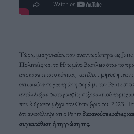
Τώρα, μια γυναίκα που αναγνωρίστηκε ως Jane 
Πολιτείες και το Ηνωμένο Βασίλειο όταν το πρ
αποκρύπτεται σκόπιμα] κατέθεσε
μήνυση
εναντ
επικοινώνησε για πρώτη φορά με τον Pentz στο 
αντάλλαξαν φωτογραφίες σεξουαλικού περιεχομέ
που διήρκεσε μέχρι τον Οκτώβριο του 2023. Το
ότι ανακάλυψε ότι ο Pentz
διακινούσε εικόνες κα
συγκατάθεση ή τη γνώση της
.