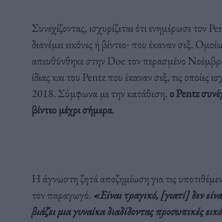
Συνεχίζοντας, ισχυρίζεται ότι ενημέρωσε τον Pe
διανέμει εικόνες ή βίντεο- που έκαναν σεξ. Ομο
απευθύνθηκε στην Doe τον περασμένο Νοέμβριο ι
ίδιας και του Pentz που έκαναν σεξ, τις οποίες ι
2018. Σύμφωνα με την κατάθεση,
ο Pentz συνέ
βίντεο μέχρι σήμερα
.
Η άγνωστη ζητά αποζημίωση για τις υποτιθέμεν
τον παραγωγό.
«Είναι τραγικό, [γιατί] δεν είν
βιάζει μια γυναίκα διαδίδοντας προσωπικές ει