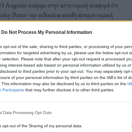
 Η Auguste ανέφερε στην αστυνομική αναφορά ότι
ey Pentz- την εκδικείται επειδή άσκησε νομική
-
Do Not Process My Personal Information
to opt-out of the sale, sharing to third parties, or processing of your per
formation for targeted advertising by us, please use the below opt-out s
r selection. Please note that after your opt-out request is processed y
 έκανε σεξ με τον Diplo όταν ήταν 17 ετών και
eing interest-based ads based on personal information utilized by us or
 Diplo με βρήκε στο Myspace. Πάντα του δίνω τα
disclosed to third parties prior to your opt-out. You may separately opt-
losure of your personal information by third parties on the IAB’s list of
ά ναι, έπρεπε να του δώσω το εφηβικό μου μ****ι
. This information may also be disclosed by us to third parties on the
IA
ικά” κορίτσια»
.
Participants
that may further disclose it to other third parties.
l Data Processing Opt Outs
o opt-out of the Sharing of my personal data.