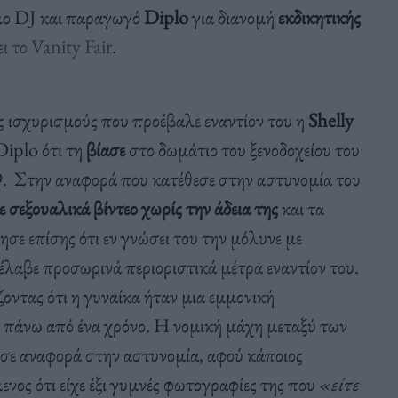
ημο DJ και παραγωγό
Diplo
για διανομή
εκδικητικής
ι το Vanity Fair
.
 ισχυρισμούς που προέβαλε εναντίον του η
Shelly
Diplo ότι τη
βίασε
στο δωμάτιο του ξενοδοχείου του
9. Στην αναφορά που κατέθεσε στην αστυνομία του
 σεξουαλικά βίντεο χωρίς την άδεια της
και τα
σε επίσης ότι εν γνώσει του την μόλυνε με
έλαβε προσωρινά περιοριστικά μέτρα εναντίον του.
ζοντας ότι η γυναίκα ήταν μια εμμονική
α πάνω από ένα χρόνο. Η νομική μάχη μεταξύ των
εσε αναφορά στην αστυνομία, αφού κάποιος
ενος ότι είχε έξι γυμνές φωτογραφίες της που
«είτε