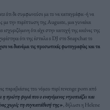
ntz ότι δε συμφωνούσε με το να καταγράφει -ή να
ίως με την περίπτωση της Auguste, μια γυναίκα
σχυριζόμενη ότι είχε στην κατοχή της εικόνες της
σχυρίστηκε ότι της έστειλε ο DJ στο Snapchat το
χισε να διανέμει τις προσωπικές φωτογραφίες και τα
ες παραβιάσεις του νόμου περί revenge porn από
αι η πρώτη φορά που ο εναγόμενος ντροπιάζει και
κόνες χωρίς τη συγκατάθεσή της»
, δήλωσε η Helene