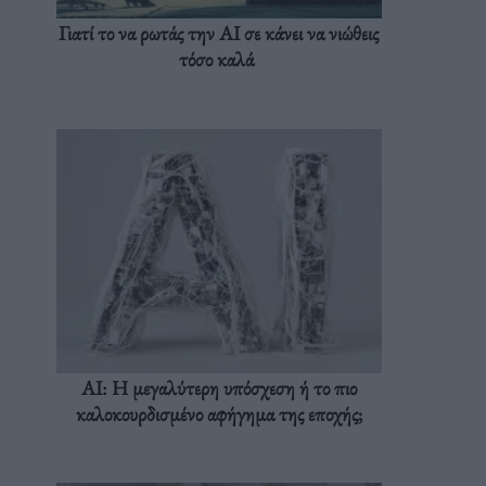
Γιατί το να ρωτάς την AI σε κάνει να νιώθεις
τόσο καλά
AI: Η μεγαλύτερη υπόσχεση ή το πιο
καλοκουρδισμένο αφήγημα της εποχής;