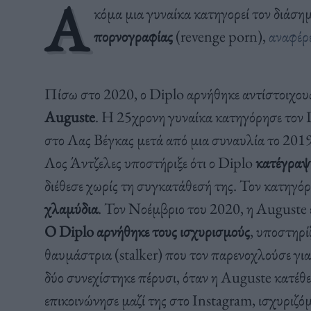
Α
κόμα μια γυναίκα κατηγορεί τον διάσ
πορνογραφίας
(revenge porn),
αναφέρε
Πίσω στο 2020, ο Diplo αρνήθηκε αντίστοιχους
Auguste
. H 25χρονη γυναίκα κατηγόρησε τον 
στο Λας Βέγκας μετά από μια συναυλία το 201
Λος Άντζελες υποστήριξε ότι ο Diplo
κατέγραψε
διέθεσε χωρίς τη συγκατάθεσή της. Τον κατηγόρη
χλαμύδια
. Τον Νοέμβριο του 2020, η Auguste 
Ο Diplo αρνήθηκε τους ισχυρισμούς
, υποστηρί
θαυμάστρια (stalker) που τον παρενοχλούσε γι
δύο συνεχίστηκε πέρυσι, όταν η Auguste κατέθ
επικοινώνησε μαζί της στο Instagram, ισχυριζόμ