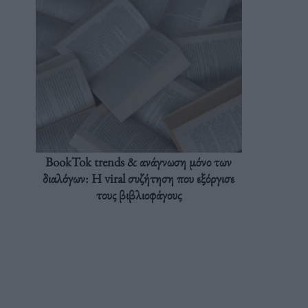
BookTok trends & ανάγνωση μόνο των
διαλόγων: Η viral συζήτηση που εξόργισε
τους βιβλιοφάγους