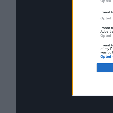
Opted 
I want t
Opted 
I want 
Advertis
Opted 
I want t
of my P
was col
Opted 