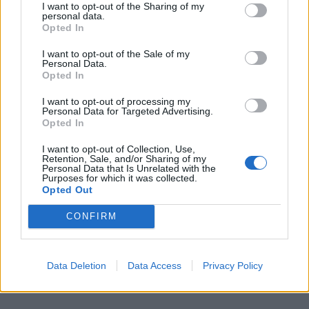
I want to opt-out of the Sharing of my
personal data.
Opted In
I want to opt-out of the Sale of my
Personal Data.
Opted In
I want to opt-out of processing my
Personal Data for Targeted Advertising.
Opted In
I want to opt-out of Collection, Use,
Retention, Sale, and/or Sharing of my
Personal Data that Is Unrelated with the
Purposes for which it was collected.
Κάτι που είναι εμφανές καθώς ο σκηνοθέτης
Opted Out
ακολουθεί μία ντοκιμαντερίστικη προσέγγιση,
CONFIRM
χωρίς να χάνει, ωστόσο, τη φόρμα μίας αγωνιώδους
ταινίας.
Data Deletion
Data Access
Privacy Policy