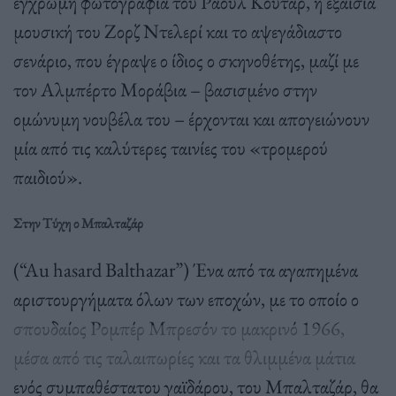
έγχρωμη φωτογραφία του Ραούλ Κουτάρ, η εξαίσια
μουσική του Ζορζ Ντελερί και το αψεγάδιαστο
σενάριο, που έγραψε ο ίδιος ο σκηνοθέτης, μαζί με
τον Αλμπέρτο Μοράβια – βασισμένο στην
ομώνυμη νουβέλα του – έρχονται και απογειώνουν
μία από τις καλύτερες ταινίες του «τρομερού
παιδιού».
Στην Τύχη ο Μπαλταζάρ
(“Au hasard Balthazar”) Ένα από τα αγαπημένα
αριστουργήματα όλων των εποχών, με το οποίο ο
σπουδαίος Ρομπέρ Μπρεσόν το μακρινό 1966,
μέσα από τις ταλαιπωρίες και τα θλιμμένα μάτια
ενός συμπαθέστατου γαϊδάρου, του Μπαλταζάρ, θα