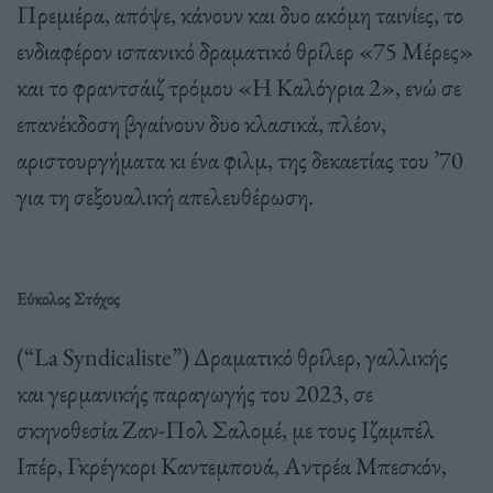
Πρεμιέρα, απόψε, κάνουν και δυο ακόμη ταινίες, το
ενδιαφέρον ισπανικό δραματικό θρίλερ «75 Μέρες»
και το φραντσάιζ τρόμου «Η Καλόγρια 2», ενώ σε
επανέκδοση βγαίνουν δυο κλασικά, πλέον,
αριστουργήματα κι ένα φιλμ, της δεκαετίας του ’70
για τη σεξουαλική απελευθέρωση.
Εύκολος Στόχος
(“La Syndicaliste”) Δραματικό θρίλερ, γαλλικής
και γερμανικής παραγωγής του 2023, σε
σκηνοθεσία Ζαν-Πολ Σαλομέ, με τους Ιζαμπέλ
Ιπέρ, Γκρέγκορι Καντεμπουά, Αντρέα Μπεσκόν,