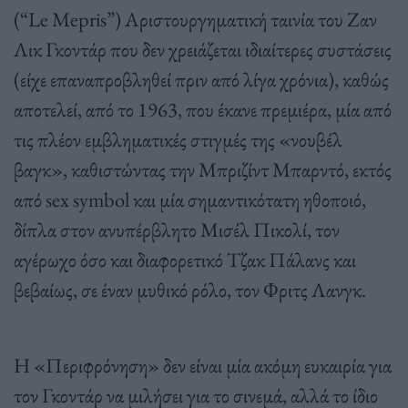
(“Le Mepris”) Αριστουργηματική ταινία του Ζαν
Λικ Γκοντάρ που δεν χρειάζεται ιδιαίτερες συστάσεις
(είχε επαναπροβληθεί πριν από λίγα χρόνια), καθώς
αποτελεί, από το 1963, που έκανε πρεμιέρα, μία από
τις πλέον εμβληματικές στιγμές της «νουβέλ
βαγκ», καθιστώντας την Μπριζίντ Μπαρντό, εκτός
από sex symbol και μία σημαντικότατη ηθοποιό,
δίπλα στον ανυπέρβλητο Μισέλ Πικολί, τον
αγέρωχο όσο και διαφορετικό Τζακ Πάλανς και
βεβαίως, σε έναν μυθικό ρόλο, τον Φριτς Λανγκ.
Η «Περιφρόνηση» δεν είναι μία ακόμη ευκαιρία για
τον Γκοντάρ να μιλήσει για το σινεμά, αλλά το ίδιο