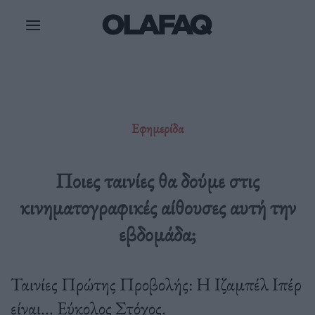
Μετάβαση
στο
περιεχόμενο
Εφημερίδα
Ποιες ταινίες θα δούμε στις
κινηματογραφικές αίθουσες αυτή την
εβδομάδα;
Ταινίες Πρώτης Προβολής: Η Ιζαμπέλ Ιπέρ
είναι... Εύκολος Στόχος.