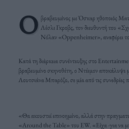
Ο
βραβευμένος με Όσκαρ ηθοποιός Ματ
Λέσλι Γκροβς, τον διευθυντή του «Σχ
Νόλαν «Oppenheimer», αναφέρει τ
Κατά τη διάρκεια συνέντευξης στο Entertainme
βραβευμένο σκηνοθέτη, ο Ντέιμον αποκάλυψε μί
Λουτσιάνα Μπαρόζο, σε μία από τις συνεδρίες 
«Θα ακουστεί επινοημένο, αλλά στην πραγματικ
«Around the Table» του EW. «Είχα -για να μ