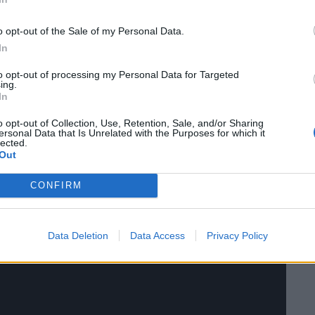
o opt-out of the Sale of my Personal Data.
In
to opt-out of processing my Personal Data for Targeted
α στις αίθουσες στις 21 Ιουλίου.
ing.
In
o opt-out of Collection, Use, Retention, Sale, and/or Sharing
ersonal Data that Is Unrelated with the Purposes for which it
lected.
Out
CONFIRM
Data Deletion
Data Access
Privacy Policy