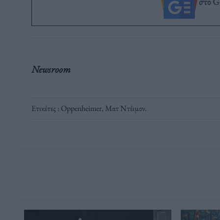
στο G
Newsroom
Ετικέτες :
Oppenheimer
,
Ματ Ντέιμον
.