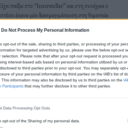
ίχα παίξει στο “Interstellar” και στη συνέχεια ο
 Ωστόσο έκανα μία διαπραγμάτευση στη θεραπεία
ναι μία αληθινή ιστορία», ανέφερε ο ηθοποιός.
-
Do Not Process My Personal Information
to opt-out of the sale, sharing to third parties, or processing of your per
ακόψω την άδεια ήταν να μου τηλεφωνήσει ο Κρις
formation for targeted advertising by us, please use the below opt-out s
σε κάτι, γιατί ποτέ δεν σου το λέει. Απλά σου
r selection. Please note that after your opt-out request is processed y
eing interest-based ads based on personal information utilized by us or
στιγμή στο σπίτι μου», πρόσθεσε ο Ντέιμον.
disclosed to third parties prior to your opt-out. You may separately opt-
losure of your personal information by third parties on the IAB’s list of
. This information may also be disclosed by us to third parties on the
IA
Participants
that may further disclose it to other third parties.
γωνιστεί ένα αξιοζήλευτο καστ αστέρων με τον
l Data Processing Opt Outs
ν φυσικό Τζ. Ρόμπερτ Οπενχάιμερ και τους Έμιλι
o opt-out of the Sharing of my personal data.
ce Pugh), Ρόμπερτ Ντάουνι Τζούνιορ (Robert
In