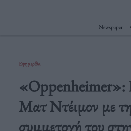
Μετάβαση
στο
περιεχόμενο
Newspaper
Εφημερίδα
«Oppenheimer»: 
Ματ Ντέιμον με τη 
συμμετοχή του στην