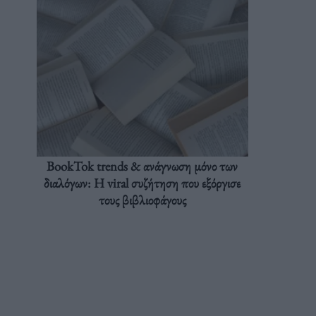
BookTok trends & ανάγνωση μόνο των
διαλόγων: Η viral συζήτηση που εξόργισε
τους βιβλιοφάγους