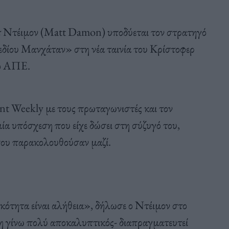
 Ντέιμον (Matt Damon) υποδύεται τον στρατηγό
εδίου Μανχάταν» στη νέα ταινία του Κρίστοφερ
ο ΑΠΕ.
nt Weekly με τους πρωταγωνιστές και τον
α υπόσχεση που είχε δώσει στη σύζυγό του,
που παρακολουθούσαν μαζί.
ότητα είναι αλήθεια», δήλωσε ο Ντέιμον στο
η γίνω πολύ αποκαλυπτικός- διαπραγματευτεί