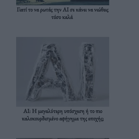
Γιατί το να ρωτάς την AI σε κάνει να νιώθεις
τόσο καλά
AI: Η μεγαλύτερη υπόσχεση ή το πιο
καλοκουρδισμένο αφήγημα της εποχής;