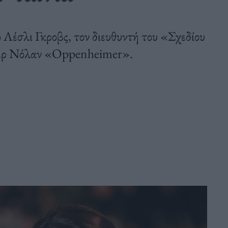
Λέσλι Γκροβς, τον διευθυντή του «Σχεδίου
φερ Νόλαν «Oppenheimer».