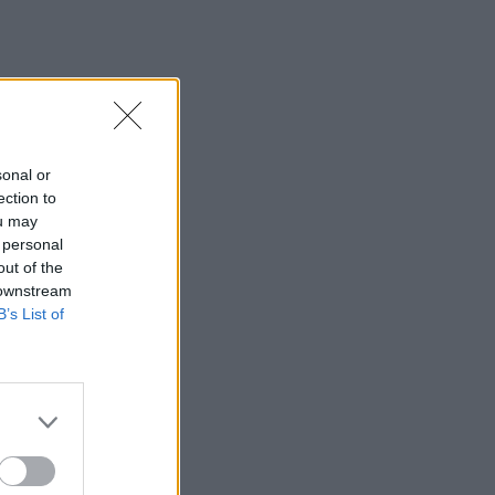
sonal or
ection to
ou may
 personal
out of the
 downstream
B’s List of