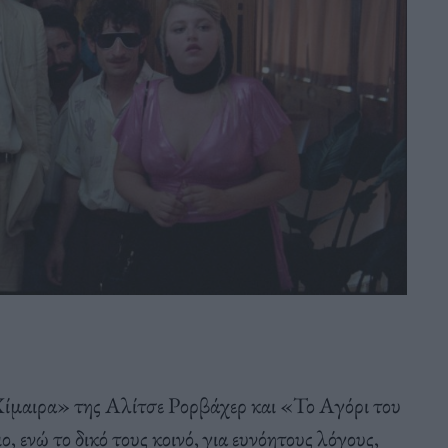
 Χίμαιρα» της Αλίτσε Ρορβάχερ και «Το Αγόρι του
ενώ το δικό τους κοινό, για ευνόητους λόγους,