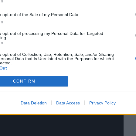
In
η σκιά μιας Χίμαιρας.
o opt-out of the Sale of my Personal Data.
In
to opt-out of processing my Personal Data for Targeted
ing.
In
o opt-out of Collection, Use, Retention, Sale, and/or Sharing
ersonal Data that Is Unrelated with the Purposes for which it
lected.
Out
CONFIRM
Data Deletion
Data Access
Privacy Policy