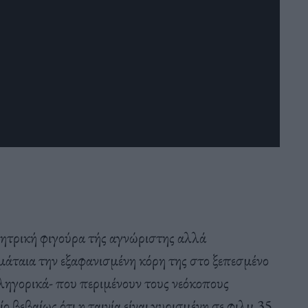
 μητρική φιγούρα τής αγνώριστης αλλά
 μάταια την εξαφανισμένη κόρη της στο ξεπεσμένο
λληγορικά- που περιμένουν τους νεόκοπους
 βεβαίως ότι η ταινία είναι γυρισμένη σε φιλμ 35