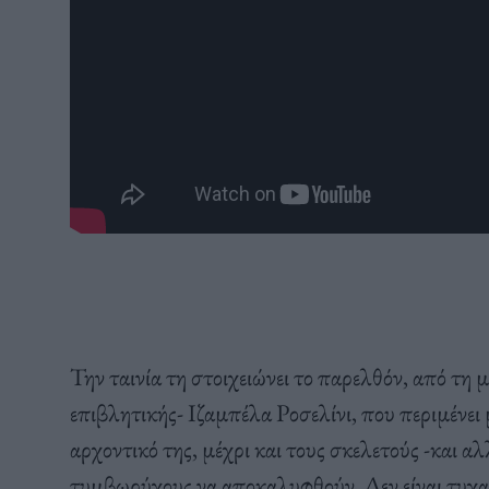
Την ταινία τη στοιχειώνει το παρελθόν, από τη
επιβλητικής- Ιζαμπέλα Ροσελίνι, που περιμένει
αρχοντικό της, μέχρι και τους σκελετούς -και α
τυμβωρύχους να αποκαλυφθούν. Δεν είναι τυχαίο