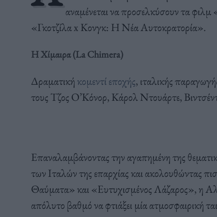
αναμένεται να προσελκύσουν τα φιλμ 
«Γκοτζίλα x Κονγκ: Η Νέα Αυτοκρατορία».
Η Χίμαιρα (La Chimera)
Δραματική
κομεντί εποχής
, ιταλικής παραγωγή
τους Τζος Ο’Κόνορ, Κάρολ Ντουάρτε, Βιντσέντ
Επαναλαμβάνοντας την αγαπημένη της θεματική
των Ιταλών της επαρχίας και ακολουθώντας πισ
Θαύματα» και «Ευτυχισμένος Λάζαρος», η Αλίτ
απόλυτο βαθμό να φτιάξει μία ατμοσφαιρική ταιν