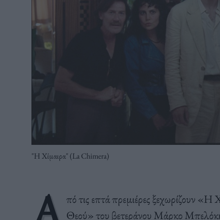
"Η Χίμαιρα" (La Chimera)
Α
πό τις επτά πρεμιέρες ξεχωρίζουν «Η
Θεού» του βετεράνου Μάρκο Μπελόκιο, 