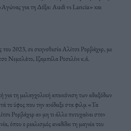
«Αγώνας για τη Δόξα: Audi vs Lancia» και
ς του 2023, σε σκηνοθεσία Αλίτσε Ρορβάχερ, με
σο Νεμολάτο, Ιζαμπέλα Ροσελίνι κ.ά.
 για τη μελαγχολική απεικόνιση των αδιεξόδων
τά το ύφος που την ανέδειξε στα φιλμ «Τα
σε Ρορβάχερ αν μη τι άλλο πετυχαίνει στον
ία, όπου ο ρεαλισμός αναδίδει τη μαγεία του