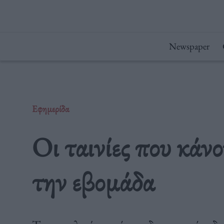
Μετάβαση
στο
περιεχόμενο
Newspaper
Εφημερίδα
Οι ταινίες που κάν
την εβομάδα