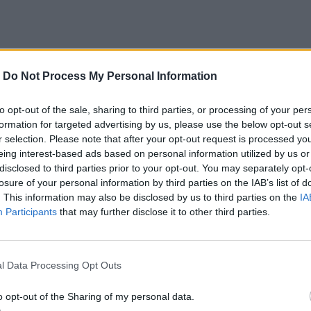
η διάρκεια της εξιστόρησης -παρεμβολές από
-
Do Not Process My Personal Information
λά και μια ενδιαφέρουσα ιστορία με προσεγμένους
to opt-out of the sale, sharing to third parties, or processing of your per
formation for targeted advertising by us, please use the below opt-out s
r selection. Please note that after your opt-out request is processed y
eing interest-based ads based on personal information utilized by us or
disclosed to third parties prior to your opt-out. You may separately opt-
losure of your personal information by third parties on the IAB’s list of
. This information may also be disclosed by us to third parties on the
IA
αστιζόταν από την αρχαιοκαπηλία, ένας
Participants
that may further disclose it to other third parties.
 μαζί με μια παρέα από αγαπησιάρικα ρεμάλια της
 θέλοντας να εμπορευθούν το ένδοξο παρελθόν της
l Data Processing Opt Outs
κολα. Ωστόσο, το μέλημα του νεαρού βασανισμένου
υ έρωτα στο πρόσωπο μιας κοπέλας, στο μεταίχμιο
o opt-out of the Sharing of my personal data.