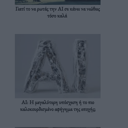
Γιατί το να ρωτάς την AI σε κάνει να νιώθεις
τόσο καλά
AI: Η μεγαλύτερη υπόσχεση ή το πιο
καλοκουρδισμένο αφήγημα της εποχής;