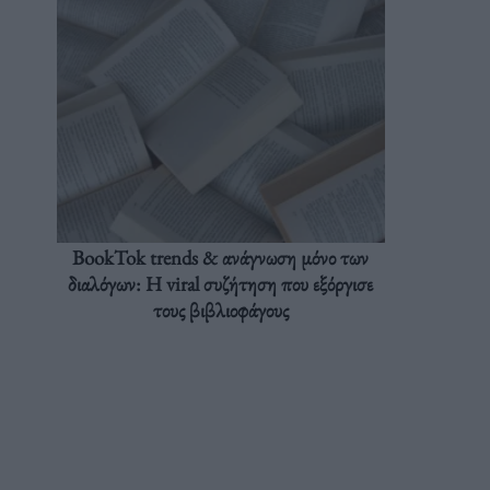
BookTok trends & ανάγνωση μόνο των
διαλόγων: Η viral συζήτηση που εξόργισε
τους βιβλιοφάγους