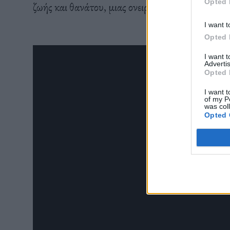
Opted 
ζωής και θανάτου, μιας ονειρικής ανάμνησης, στ
I want t
Opted 
I want 
Advertis
Opted 
I want t
of my P
was col
Opted 