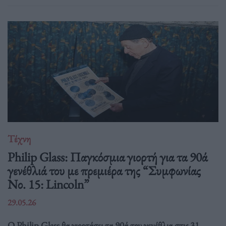
Τέχνη
Philip Glass: Παγκόσμια γιορτή για τα 90ά
γενέθλιά του με πρεμιέρα της “Συμφωνίας
Νο. 15: Lincoln”
29.05.26
Ο Philip Glass θα γιορτάσει τα 90ά του γενέθλια στις 31