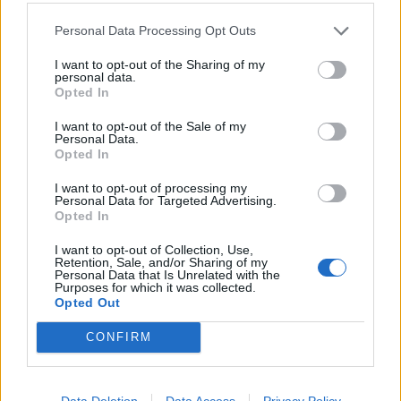
Ακολουθήστε το OLAFAQ
Personal Data Processing Opt Outs
στο Google News
I want to opt-out of the Sharing of my
personal data.
Opted In
I want to opt-out of the Sale of my
Personal Data.
Opted In
The FAQ Team
I want to opt-out of processing my
Personal Data for Targeted Advertising.
Opted In
Ετικέτες :
Pulp
,
Release Athens 2024
,
Αθήνα
,
συναυλία
.
I want to opt-out of Collection, Use,
Retention, Sale, and/or Sharing of my
Personal Data that Is Unrelated with the
Purposes for which it was collected.
Opted Out
CONFIRM
Δείτε επίσης
Data Deletion
Data Access
Privacy Policy