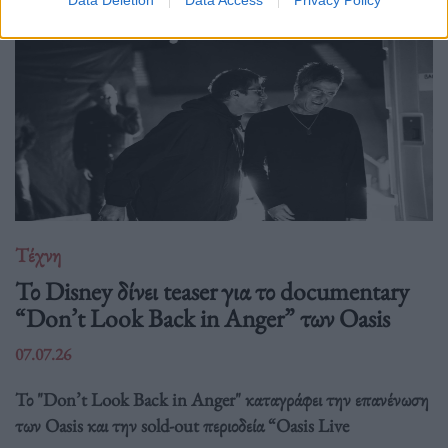
Τέχνη
Το Disney δίνει teaser για το documentary
“Don’t Look Back in Anger” των Oasis
07.07.26
Το "Don’t Look Back in Anger" καταγράφει την επανένωση
των Oasis και την sold-out περιοδεία “Oasis Live