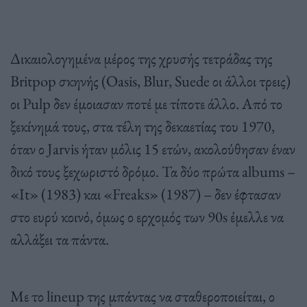
Δικαιολογημένα μέρος της χρυσής τετράδας της
Britpop σκηνής (Oasis, Blur, Suede οι άλλοι τρεις)
οι Pulp δεν έμοιασαν ποτέ με τίποτε άλλο. Από το
ξεκίνημά τους, στα τέλη της δεκαετίας του 1970,
όταν ο Jarvis ήταν μόλις 15 ετών, ακολούθησαν έναν
δικό τους ξεχωριστό δρόμο. Τα δύο πρώτα albums –
«It» (1983) και «Freaks» (1987) – δεν έφτασαν
στο ευρύ κοινό, όμως ο ερχομός των 90s έμελλε να
αλλάξει τα πάντα.
Με το lineup της μπάντας να σταθεροποιείται, ο