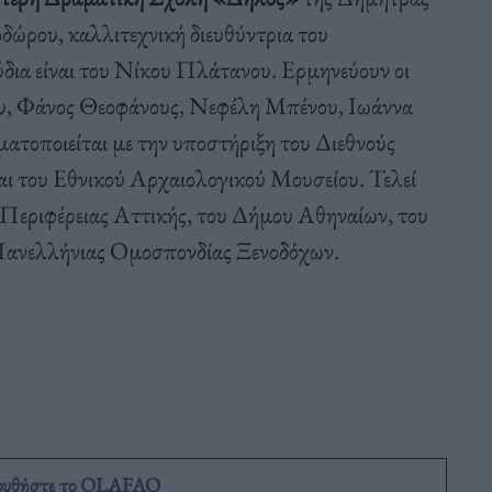
ώρου, καλλιτεχνική διευθύντρια του
ια είναι του Νίκου Πλάτανου. Ερμηνεύουν οι
υ, Φάνος Θεοφάνους, Νεφέλη Μπένου, Ιωάννα
τοποιείται με την υποστήριξη του Διεθνούς
ι του Εθνικού Αρχαιολογικού Μουσείου. Τελεί
 Περιφέρειας Αττικής, του Δήμου Αθηναίων, του
Πανελλήνιας Ομοσπονδίας Ξενοδόχων.
ουθήστε το OLAFAQ