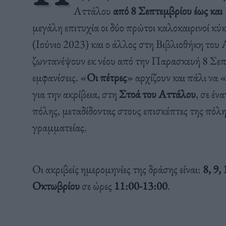
Αττάλου
από 8 Σεπτεμβρίου έως κα
μεγάλη επιτυχία οι δύο πρώτοι καλοκαιρινοί κύ
(Ιούνιο 2023) και ο άλλος στη Βιβλιοθήκη του 
ζωντανέψουν εκ νέου από την Παρασκευή 8 Σεπ
εμφανίσεις. «
Οι πέτρες
» αρχίζουν και πάλι να 
για την ακρίβεια, στη
Στοά του Αττάλου
, σε έν
πόλης, μεταδίδοντας στους επισκέπτες της πόλη
γραμματείας.
Οι ακριβείς ημερομηνίες της δράσης είναι:
8, 9,
Οκτωβρίου
σε ώρες
11:00-13:00
.