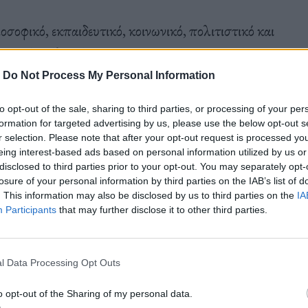
σοφικό, εκπαιδευτικό, κοινωνικό, πολιτιστικό και
 του Αττάλου ήταν, αν όχι το πρώτο, ένα από τα
η σύγχρονη έννοια του όρου) στην αρχαιότητα. Η
-
Do Not Process My Personal Information
σε το 159 π.Χ. και ολοκληρώθηκε μετά από 11
to opt-out of the sale, sharing to third parties, or processing of your per
εί ανακατασκευή του αρχαίου. Ανεγέρθηκε μεταξύ
formation for targeted advertising by us, please use the below opt-out s
r selection. Please note that after your opt-out request is processed y
ών Σπουδών και στεγάζει το Αρχαιολογικό
eing interest-based ads based on personal information utilized by us or
disclosed to third parties prior to your opt-out. You may separately opt-
losure of your personal information by third parties on the IAB’s list of
. This information may also be disclosed by us to third parties on the
IA
Participants
that may further disclose it to other third parties.
γανώνεται για τέταρτη χρονιά από την
Ένωση
κού
επιδιώκοντας να φέρει τους επισκέπτες της
l Data Processing Opt Outs
ηνικής Γραμματείας κατά τη διάρκεια της
 χώρους και μουσεία της πόλης. Ο λόγος
o opt-out of the Sharing of my personal data.