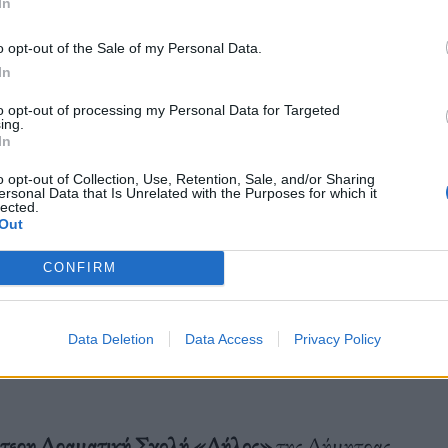
 όπως ο Όμηρος, ο Πλάτωνας, ο Αριστοτέλης, ο
In
ύγεται από νέους ηθοποιούς σε ένα είδος θεατρικών
o opt-out of the Sale of my Personal Data.
ήσεις του εκάστοτε χώρου από τη διακεκριμένη
In
ας τα μοναδικά ιστορικά μνημεία της πρωτεύουσας
to opt-out of processing my Personal Data for Targeted
ing.
αλλιεργείται και επιτυγχάνεται η ενίσχυση του
In
ανς παρουσιάζονται σε τρεις διαφορετικές
o opt-out of Collection, Use, Retention, Sale, and/or Sharing
ersonal Data that Is Unrelated with the Purposes for which it
συνοδεία «ζωντανής» μουσικής. Όπως αναφέρουν
lected.
Out
γχείρημα έχει καθαρά μη κερδοσκοπικό χαρακτήρα,
 παρακολούθηση από όλους. Το μόνο όφελος είναι η
CONFIRM
της Αθήνας.
Data Deletion
Data Access
Privacy Policy
τερη Δραματική Σχολή «Δήλος»
της Δήμητρας