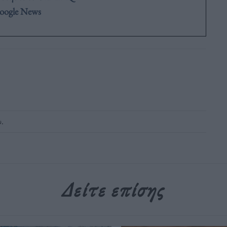
oogle News
υ
.
Δείτε επίσης