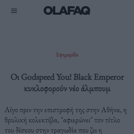
Μετάβαση
στο
περιεχόμενο
Εφημερίδα
Οι Godspeed You! Black Emperor
κυκλοφορούν νέο άλμπουμ
Λίγο πριν την επιστροφή της στην Αθήνα, η
θρυλική κολεκτίβα, "αφιερώνει" τον τίτλο
του δίσκου στην τραγωδία που ζει η