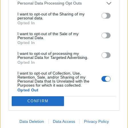
Personal Data Processing Opt Outs
I want to opt-out of the Sharing of my
personal data.
Opted In
I want to opt-out of the Sale of my
Personal Data.
Opted In
I want to opt-out of processing my
Personal Data for Targeted Advertising.
Opted In
I want to opt-out of Collection, Use,
Oι Godspeed You! Black Emperor εμφανίζονται
Retention, Sale, and/or Sharing of my
Personal Data that Is Unrelated with the
την Παρασκευή 18 Οκτωβρίου στη σκηνή του
Purposes for which it was collected.
Opted Out
Floyd Live Venue για μια υπερβατική βραδιά,
CONFIRM
γεμάτη ένταση και συναίσθημα.
Data Deletion
Data Access
Privacy Policy
Περισσότερες πληροφορίες εδώ.