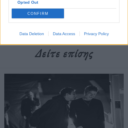
Opted Out
CONFIRM
Ετικέτες :
The Bikesiders
,
Τομ Χάρντι
.
Data Deletion
Data Access
Privacy Policy
Δείτε επίσης