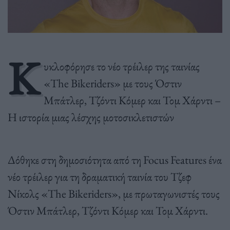
Κ
υκλοφόρησε το νέο τρέιλερ της ταινίας
«The Bikeriders» με τους Όστιν
Μπάτλερ, Τζόντι Κόμερ και Τομ Χάρντι –
Η ιστορία μιας λέσχης μοτοσικλετιστών
Δόθηκε στη δημοσιότητα από τη Focus Features ένα
νέο τρέιλερ για τη δραματική ταινία του Τζεφ
Νίκολς «The Bikeriders», με πρωταγωνιστές τους
Όστιν Μπάτλερ, Τζόντι Κόμερ και Τομ Χάρντι.