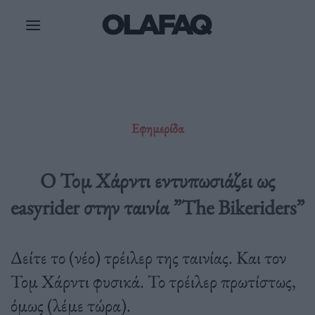
Μετάβαση
στο
περιεχόμενο
Εφημερίδα
Ο Τομ Χάρντι εντυπωσιάζει ως
easyrider στην ταινία ”The Bikeriders”
Δείτε το (νέο) τρέιλερ της ταινίας. Και τον
Τομ Χάρντι φυσικά. Το τρέιλερ πρωτίστως,
όμως (λέμε τώρα).