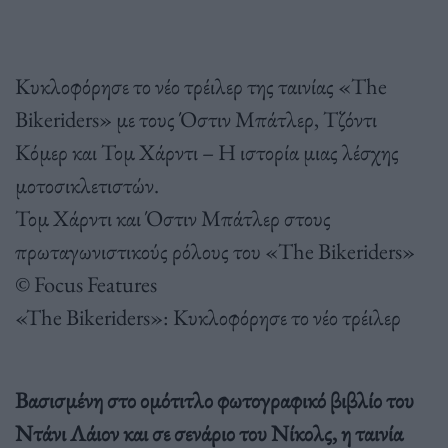
Κυκλοφόρησε το νέο τρέιλερ της ταινίας «The
Bikeriders» με τους Όστιν Μπάτλερ, Τζόντι
Κόμερ και Τομ Χάρντι – Η ιστορία μιας λέσχης
μοτοσικλετιστών.
Τομ Χάρντι και Όστιν Μπάτλερ στους
πρωταγωνιστικούς ρόλους του «The Bikeriders»
© Focus Features
«The Bikeriders»: Κυκλοφόρησε το νέο τρέιλερ
Bασισμένη στο ομότιτλο φωτογραφικό βιβλίο του
Ντάνι Λάιον και σε σενάριο του Νίκολς, η ταινία