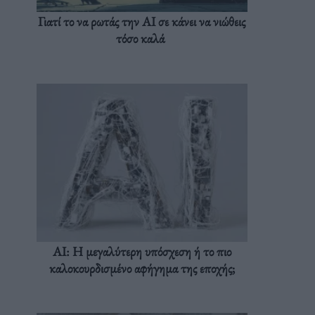
Γιατί το να ρωτάς την AI σε κάνει να νιώθεις
τόσο καλά
AI: Η μεγαλύτερη υπόσχεση ή το πιο
καλοκουρδισμένο αφήγημα της εποχής;