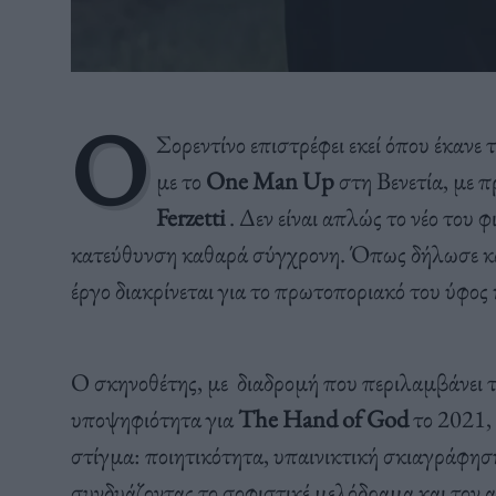
Ο
Σορεντίνο επιστρέφει εκεί όπου έκαν
με το
One Man Up
στη Βενετία, με 
Ferzetti
. Δεν είναι απλώς το νέο του φ
κατεύθυνση καθαρά σύγχρονη. Όπως δήλωσε και
έργο διακρίνεται για το πρωτοποριακό του ύφος 
Ο σκηνοθέτης, με διαδρομή που περιλαμβάνει τ
υποψηφιότητα για
The Hand of God
το 2021, 
στίγμα: ποιητικότητα, υπαινικτική σκιαγράφησ
συνδυάζοντας το σοφιστικέ μελόδραμα και τον α