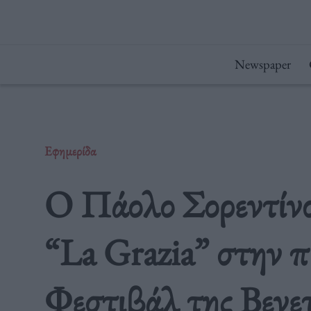
Μετάβαση
στο
περιεχόμενο
Newspaper
Εφημερίδα
Ο Πάολο Σορεντίνο 
“La Grazia” στην π
Φεστιβάλ της Βενετ