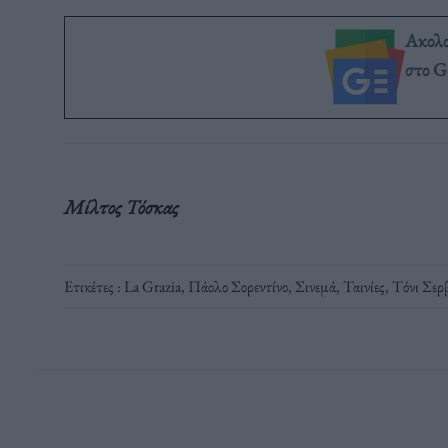
Ακολ
στο G
Μίλτος Τόσκας
Ετικέτες :
La Grazia
,
Πάολο Σορεντίνο
,
Σινεμά
,
Ταινίες
,
Τόνι Σερ