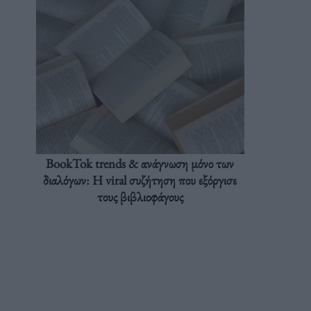
BookTok trends & ανάγνωση μόνο των
διαλόγων: Η viral συζήτηση που εξόργισε
τους βιβλιοφάγους