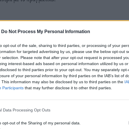
-
Do Not Process My Personal Information
tello del Valentino, η Piazza di Spagna – έχουν τη
νει το βάθος του δημιουργού. Στη διάρκεια της
to opt-out of the sale, sharing to third parties, or processing of your per
formation for targeted advertising by us, please use the below opt-out s
025),
το “πλήρωμα” του Σορεντίνο δημιούργησε
r selection. Please note that after your opt-out request is processed y
 παραμένει στραμμένο μπροστά.
eing interest-based ads based on personal information utilized by us or
disclosed to third parties prior to your opt-out. You may separately opt-
losure of your personal information by third parties on the IAB’s list of
. This information may also be disclosed by us to third parties on the
IA
μας και την ανάσα μας είναι η επικείμενη
Participants
that may further disclose it to other third parties.
 τελετουργικό της έναρξης.
Είναι η πρόκληση να
ζί
. Να δούμε πως ο δημιουργός εκμεταλλεύεται
την
l Data Processing Opt Outs
από την αναγκαιότητα της επικαιρότητας
. Με τον
o opt-out of the Sharing of my personal data.
 που ενώνει τη γλώσσα, το συναίσθημα και τη