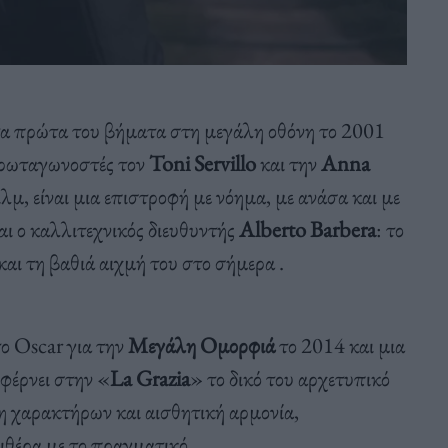
ε τα πρώτα του βήματα στη μεγάλη οθόνη το 2001
πρωταγωνοστές τον
Toni Servillo
και την
Anna
ιλμ, είναι μια επιστροφή με νόημα, με ανάσα και με
 ο καλλιτεχνικός διευθυντής
Alberto Barbera
: το
και τη βαθιά αιχμή του στο σήμερα .
ο Oscar για την
Μεγάλη Ομορφιά
το 2014 και μια
φέρνει στην «
La Grazia
» το δικό του αρχετυπικό
η χαρακτήρων και αισθητική αρμονία,
ιθέρα με το πραγματικό.