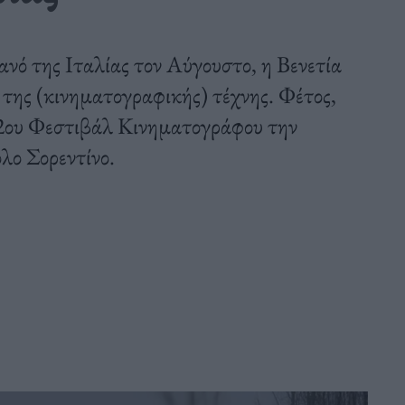
ανό της Ιταλίας τον Αύγουστο, η Βενετία
της (κινηματογραφικής) τέχνης. Φέτος,
82ου Φεστιβάλ Κινηματογράφου την
ολο Σορεντίνο.