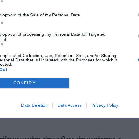
In
o opt-out of the Sale of my Personal Data.
In
to opt-out of processing my Personal Data for Targeted
ing.
In
 27 Αυγούστου έως τις 6 Σεπτεμβρίου. Το La Grazia
o opt-out of Collection, Use, Retention, Sale, and/or Sharing
ον
Χρυσό Λέοντα.
Η τελευταία δεκαετία έδειξε πως
ersonal Data that Is Unrelated with the Purposes for which it
lected.
ορτισμένη: σαν να κουβαλάει τον ήχο μιας εποχής,
Out
κοντά στην αλήθεια. Το La Grazia, ας το
CONFIRM
ως ένα φιλμ—αλλά ως πρόσκληση να
μαίνει αισθητικό βάθος σε έναν κόσμο γρήγορου
Data Deletion
Data Access
Privacy Policy
ιτάζουμε ως χάρη, είτε ως έλεος, είτε ως χάρισμα, ο