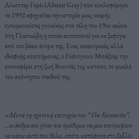
Αλισντερ Γκρέι (Alistair Gray) που κυκλοφόρησε
το 1992 αφηγείται την ιστορία μιας νεαρής
εγκυμονούσας γυναίκας στα τέλη του 19ου αιώνα
στη Γλασκώβη η οποία αυτοκτονεί για να ξεφύγει
από τον βίαιο άντρα της. Ενας εκκεντρικός αλλά
ιδιοφυής επιστήμονας, ο Γκόντγουιν Μπάξτερ την
επαναφέρει στη ζωή δίνοντάς της ωστόσο, το μυαλό
του αγέννητου παιδιού της.
«Μετά τη σχετική επιτυχία του “The Favourite”,
…οι άνθρωποι ήταν πιο πρόθυμοι να μου επιτρέψουν
να κάνω αυτό που θέλω, οπότε κατέφυγα στο βιβλίο