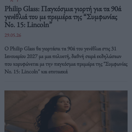
Philip Glass: Παγκόσμια γιορτή για τα 90ά
γενέθλιά του με πρεμιέρα της “Συμφωνίας
Νο. 15: Lincoln”
29.05.26
Ο Philip Glass θα γιορτάσει τα 90ά του γενέθλια στις 31
Ιανουαρίου 2027 με μια πολυετή, διεθνή σειρά εκδηλώσεων
που κορυφώνεται με την παγκόσμια πρεμιέρα της "Συμφωνίας
Νο. 15: Lincoln" και επετειακά