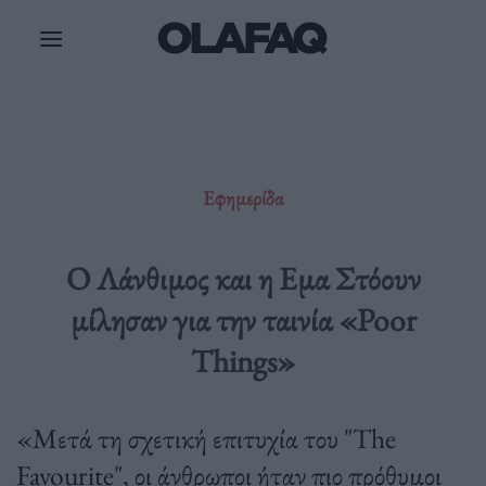
Μετάβαση
στο
περιεχόμενο
Εφημερίδα
Ο Λάνθιμος και η Εμα Στόουν
μίλησαν για την ταινία «Poor
Things»
«Μετά τη σχετική επιτυχία του "The
Favourite", οι άνθρωποι ήταν πιο πρόθυμοι